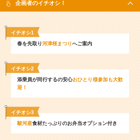
企画者のイチオシ！
イチオシ1
春を先取り
河津桜まつり
へご案内
イチオシ2
添乗員が同行するの安心
おひとり様参加も大歓
迎！
イチオシ3
駿河産
食材たっぷりのお弁当オプション付き