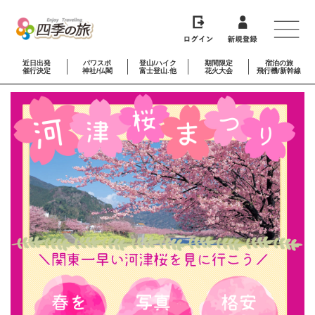
近日出発
パワスポ
登山/ハイク
期間限定
宿泊の旅
催行決定
神社/仏閣
富士登山.他
花火大会
飛行機/新幹線