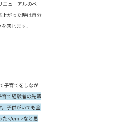
リニューアルのペー
来上がった時は自分
いを感じます。
て子育てをしなが
子育て経験者の先輩
す。子供がいても全
</em >なと思