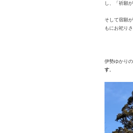
し、「祈願が
そして宿願が
もにお祀りさ
伊勢ゆかりの
す
。