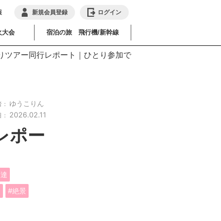
報
新規会員登録
ログイン
火大会
宿泊の旅 飛行機/新幹線
りツアー同行レポート｜ひとり参加で
ゆうこりん
者：
2026.02.11
日：
レポー
友達
め
絶景