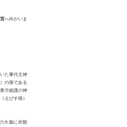
宮
へ向かいま
いた事代主神
）の孫である
東方鎮護の神
（えびす様）
の大廟に祈願