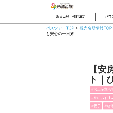
近日出発 催行決定
パワ
バスツアーTOP
>
観光名所情報TOP
も安心の一日旅
【安
ト｜
お土産立ち
夏におすす
親子
連