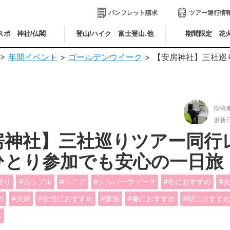
パンフレット請求
ツアー運行情
スポ 神社/仏閣
登山/ハイク 富士登山.他
期間限定 花
>
年間イベント
>
ゴールデンウイーク
>
【安房神社】三社巡
投稿
更新
房神社】三社巡りツアー同行
ひとり参加でも安心の一日旅
寄り
カップル
シニア
シルバーウィーク
冬におすすめ
め
夫婦
女性におすすめ
家族
春におすすめ
秋におすす
休