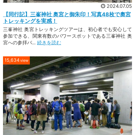
2024.07.05
【同行記】三峯神社 奥宮と御朱印！写真48枚で奧宮
トレッキングを実感！
三峯神社 奥宮トレッキングツアーは、初心者でも安心して
参加できる、関東有数のパワースポットである三峯神社 奥
宮への参拝バ...
続きを読む
15,634
view