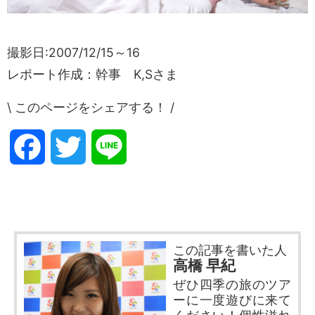
撮影日:2007/12/15～16
レポート作成：幹事 K,Sさま
\ このページをシェアする！ /
F
T
L
a
w
i
c
i
n
この記事を書いた人
e
t
e
高橋 早紀
ぜひ四季の旅のツア
b
t
ーに一度遊びに来て