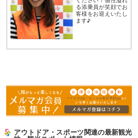
ください！個性溢れ
o
e
る添乗員が笑顔でお
客様をお迎えいたし
o
r
ます♪
k
アウトドア・スポーツ関連の最新観光