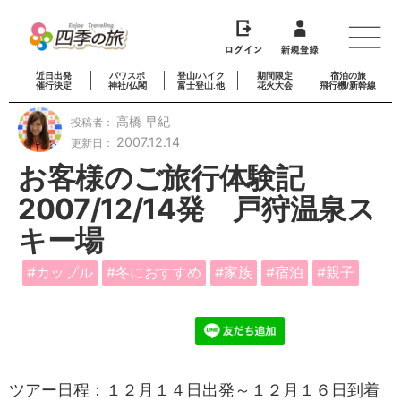
近日出発
パワスポ
登山/ハイク
期間限定
宿泊の旅
催行決定
神社/仏閣
富士登山.他
花火大会
飛行機/新幹線
高橋 早紀
投稿者：
2007.12.14
更新日：
お客様のご旅行体験記
2007/12/14発 戸狩温泉ス
キー場
カップル
冬におすすめ
家族
宿泊
親子
ツアー日程：１２月１４日出発～１２月１６日到着