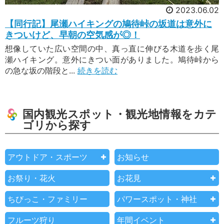
2023.06.02
【同行記】尾瀬ハイキングの鳩待峠の坂道は意外に
きついけど、早朝の空気感が◎！
想像していた広い空間の中、真っ直に伸びる木道を歩く尾
瀬ハイキング。意外にきつい面がありました。鳩待峠から
の急な坂の階段と...
続きを読む
国内観光スポット・観光地情報をカテ
ゴリから探す
アウトドア・スポーツ
お知らせ
お祭り・花火
お花見
ちびっこ・ファミリー
パワースポット・神社
フルーツ狩り
年間イベント