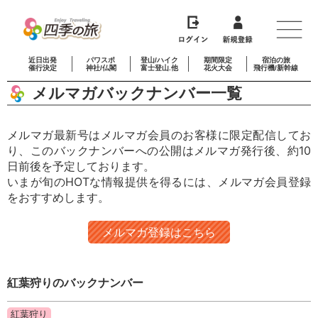
近日出発
パワスポ
登山/ハイク
期間限定
宿泊の旅
催行決定
神社/仏閣
富士登山.他
花火大会
飛行機/新幹線
メルマガバックナンバー一覧
メルマガ最新号はメルマガ会員のお客様に限定配信してお
り、このバックナンバーへの公開はメルマガ発行後、約10
日前後を予定しております。
いまが旬のHOTな情報提供を得るには、メルマガ会員登録
をおすすめします。
メルマガ登録はこちら
紅葉狩りのバックナンバー
紅葉狩り