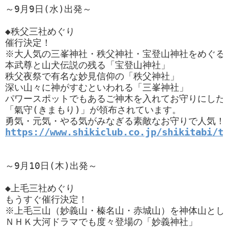
～9月9日(水)出発～

◆秩父三社めぐり

催行決定！

※大人気の三峯神社・秩父神社・宝登山神社をめぐるツ
本武尊と山犬伝説の残る「宝登山神社」

秩父夜祭で有名な妙見信仰の「秩父神社」

深い山々に神がすむといわれる「三峯神社」

パワースポットでもあるご神木を入れてお守りにした

「氣守(きまもり)」が領布されています。

https://www.shikiclub.co.jp/shikitabi/t
～9月10日(木)出発～

◆上毛三社めぐり

もうすぐ催行決定！

※上毛三山（妙義山・榛名山・赤城山）を神体山とし
ＮＨＫ大河ドラマでも度々登場の「妙義神社」
