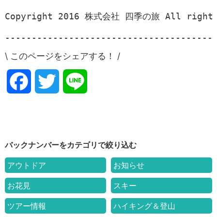
Copyright 2016 株式会社 四季の旅 All rights 
\ このページをシェアする！ /
F
T
L
a
w
i
c
i
n
バックナンバーをカテゴリで絞り込む
e
t
e
アウトドア
お知らせ
b
t
お花見
スキー
o
e
ツアー情報
ハイキング＆登山