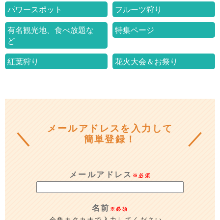
パワースポット
フルーツ狩り
o
r
有名観光地、食べ放題な
特集ページ
k
ど
紅葉狩り
花火大会＆お祭り
メールアドレスを入力して
簡単登録！
メールアドレス
※必須
名前
※必須
全角カタカナで入力してください。