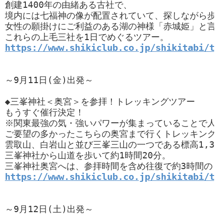
創建1400年の由緒ある古社で、

境内には七福神の像が配置されていて、探しながら歩
女性の願掛けにご利益のある湖の神様「赤城姫」と言
https://www.shikiclub.co.jp/shikitabi/t
～9月11日(金)出発～

◆三峯神社＜奥宮＞を参拝！トレッキングツアー

もうすぐ催行決定！

※関東最強の気・強いパワーが集まっていることで人気
ご要望の多かったこちらの奥宮まで行くトレッキングツ
雲取山、白岩山と並び三峯三山の一つである標高1,32
三峯神社から山道を歩いて約1時間20分。

https://www.shikiclub.co.jp/shikitabi/t
～9月12日(土)出発～
