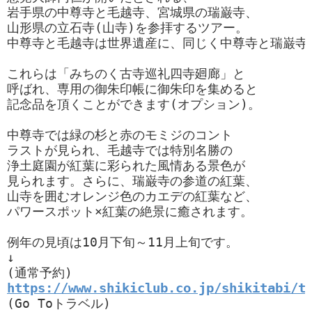
岩手県の中尊寺と毛越寺、宮城県の瑞巌寺、

山形県の立石寺(山寺)を参拝するツアー。

中尊寺と毛越寺は世界遺産に、同じく中尊寺と瑞巌寺
これらは「みちのく古寺巡礼四寺廻廊」と

呼ばれ、専用の御朱印帳に御朱印を集めると

記念品を頂くことができます(オプション)。

中尊寺では緑の杉と赤のモミジのコント

ラストが見られ、毛越寺では特別名勝の

浄土庭園が紅葉に彩られた風情ある景色が

見られます。さらに、瑞巌寺の参道の紅葉、

山寺を囲むオレンジ色のカエデの紅葉など、

パワースポット×紅葉の絶景に癒されます。

例年の見頃は10月下旬～11月上旬です。

↓

https://www.shikiclub.co.jp/shikitabi/t