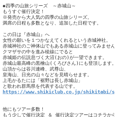
◆四季の山旅シリーズ　～赤城山～

もうすぐ催行決定！

※発売から大人気の四季の山旅シリーズ。

満席の日程も多数となり、追加した日程です。

この日は『赤城山』へ

女性の願いを１つかなえてくれるという赤城神社。

赤城神社のご神体山でもある赤城山に登ってみませんか
クマザサの中を進み稜線にでると

赤城姫の伝説息づく大沼(おの)が一望できます。

赤城山最高峰の黒檜山(くろびさん)にも登頂します。

山頂からは谷川連峰、武尊山、

皇海山、日光の山々などを見晴らせます。

上毛かるたには「裾野は長し赤城山」

https://www.shikiclub.co.jp/shikitabi/s
他にもツアー多数！
