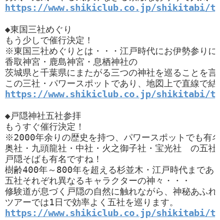
https://www.shikiclub.co.jp/shikitabi/t
◆東国三社めぐり

もう少しで催行決定！

※東国三社めぐりとは・・・江戸時代にお伊勢参りに
香取神宮・鹿島神宮・息栖神社の

茨城県と千葉県にまたがる三つの神社を巡ることを言い
https://www.shikiclub.co.jp/shikitabi/t
◆戸隠神社五社参拝

もうすぐ催行決定！

※2000年余りの歴史を持つ、パワースポットでも有名
奥社・九頭龍社・中社・火之御子社・宝光社　の五社が
戸隠そばも有名ですね！

樹齢400年～800年を超える杉並木・江戸時代まであ
五社それぞれ異なるキャラクターの神々・・・

修験道が息づく戸隠の自然に触れながら、神秘あふれ
https://www.shikiclub.co.jp/shikitabi/t