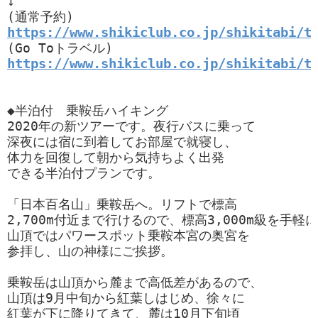
↓

https://www.shikiclub.co.jp/shikitabi/t
https://www.shikiclub.co.jp/shikitabi/t
◆半泊付　乗鞍岳ハイキング

2020年の新ツアーです。夜行バスに乗って

深夜には宿に到着してお部屋で就寝し、

体力を回復して朝から気持ちよく出発

できる半泊付プランです。

「日本百名山」乗鞍岳へ。リフトで標高

2,700m付近まで行けるので、標高3,000m級を手
山頂ではパワースポット乗鞍本宮の奥宮を

参拝し、山の神様にご挨拶。

乗鞍岳は山頂から麓まで高低差があるので、

山頂は9月中旬から紅葉しはじめ、徐々に

紅葉が下に降りてきて、麓は10月下旬頃
