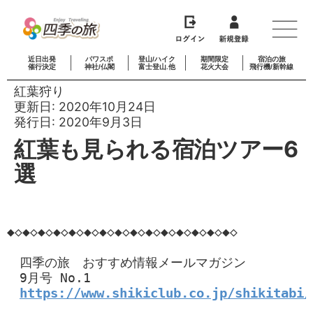
近日出発
パワスポ
登山/ハイク
期間限定
宿泊の旅
催行決定
神社/仏閣
富士登山.他
花火大会
飛行機/新幹線
紅葉狩り
更新日:
2020年10月24日
発行日:
2020年9月3日
紅葉も見られる宿泊ツアー6
選
◆◇◆◇◆◇◆◇◆◇◆◇◆◇◆◇◆◇◆◇◆◇◆◇◆◇◆◇◆◇

　四季の旅　おすすめ情報メールマガジン

　9月号 No.1

https://www.shikiclub.co.jp/shikitabi/