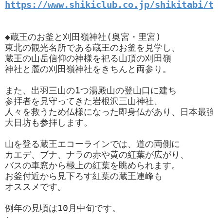
https://www.shikiclub.co.jp/shikitabi/t
◆蔵王のお釜と刈田嶺神社(奥宮・里宮)

東北の観光名所である蔵王のお釜を見学し、

蔵王の山岳信仰の神様を祀る山頂の刈田嶺

神社と麓の刈田嶺神社をきちんと両参り。

また、出羽三山の1つ湯殿山の登山口に建ち

参拝者を見守ってきた岩根沢三山神社、

人々を救うため仏様になった即身仏があり、日本最強
大日坊も参拝します。

山を登る蔵王エコーラインでは、道の両側に

カエデ、ブナ、ナラの赤や黄の紅葉が広がり、

バスの車窓から極上の紅葉を眺められます。

お釜付近から見下ろす紅葉の蔵王連峰も

オススメです。

例年の見頃は10月中旬です。
