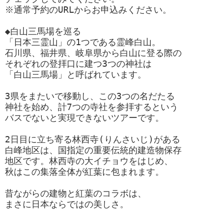
※通常予約のURLからお申込みください。

◆白山三馬場を巡る

「日本三霊山」の1つである霊峰白山。

石川県、福井県、岐阜県から白山に登る際の

それぞれの登拝口に建つ3つの神社は

「白山三馬場」と呼ばれています。

3県をまたいで移動し、この3つの名だたる

神社を始め、計7つの寺社を参拝するという

バスでないと実現できないツアーです。

2日目に立ち寄る林西寺(りんさいじ)がある

白峰地区は、国指定の重要伝統的建造物保存

地区です。林西寺の大イチョウをはじめ、

秋はこの集落全体が紅葉に包まれます。

昔ながらの建物と紅葉のコラボは、

まさに日本ならではの美しさ。
