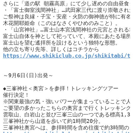
さらに「道の駅 朝霧高原」にて少し遅めの自由昼食タ
・「富士御室浅間神社」…武田家三代に渡り崇敬された
ご祭神は良縁・子宝・安産・火防の御神徳が特に有名な
木花開耶姫命（このはなさくやひめのみこと）。

・「山宮神社」…富士山本宮浅間神社の元宮とされる場
富士山自体を神として祀っていて、本殿にあたる場所に
富士山を望む遙拝所を設けるという独特な形態。

https://www.shikiclub.co.jp/shikitabi/t
～9月6日(日)出発～

◆三峯神社＜奥宮＞を参拝！トレッキングツアー

催行決定！

※関東最強の気・強いパワーが集まっていることで人気
ご要望の多かったこちらの奥宮まで行くトレッキングツ
雲取山、白岩山と並び三峯三山の一つである標高1,32
三峯神社から山道を歩いて約1時間20分。
