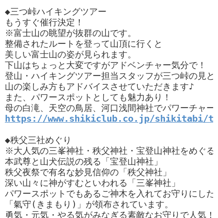
◆三つ峠ハイキングツアー

もうすぐ催行決定！

※富士山の眺望が抜群の山です。

整備されたルートを登って山頂に行くと

美しい富士山の姿が見られます。

下山はちょっと大変ですがアドベンチャー気分で！

登山・ハイキングツアー担当スタッフが三つ峠の見どこ
山の楽しみ方もアドバイスさせていただきます♪

また、パワースポットとしても魅力あり！

https://www.shikiclub.co.jp/shikitabi/t
◆秩父三社めぐり

※大人気の三峯神社・秩父神社・宝登山神社をめぐるツ
本武尊と山犬伝説の残る「宝登山神社」

秩父夜祭で有名な妙見信仰の「秩父神社」

深い山々に神がすむといわれる「三峯神社」

パワースポットでもあるご神木を入れてお守りにした

「氣守(きまもり)」が領布されています。
