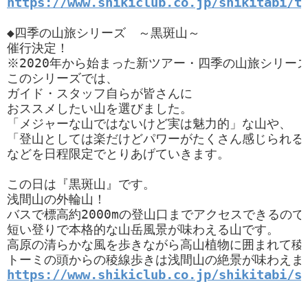
https://www.shikiclub.co.jp/shikitabi/t
◆四季の山旅シリーズ　～黒斑山～

催行決定！

※2020年から始まった新ツアー・四季の山旅シリーズ
このシリーズでは、

ガイド・スタッフ自らが皆さんに

おススメしたい山を選びました。

「メジャーな山ではないけど実は魅力的」な山や、

「登山としては楽だけどパワーがたくさん感じられる山
などを日程限定でとりあげていきます。

この日は『黒斑山』です。

浅間山の外輪山！

バスで標高約2000mの登山口までアクセスできるので、
短い登りで本格的な山岳風景が味わえる山です。

高原の清らかな風を歩きながら高山植物に囲まれて稜線
https://www.shikiclub.co.jp/shikitabi/s