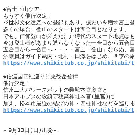
◆富士下山ツアー

もうすぐ催行決定！

※世界文化遺産への登録もあり、賑わいを増す富士登山
多くの場合、登山のスタートは五合目となります。

でも、信仰登山が栄えた江戸時代のスタート地点はもち
今は登山者があまり通らなくなった一合目から五合目
五合目から一合目へ・・・・富士「登山」ならぬ、富
https://www.shikiclub.co.jp/shikitabi/t
◆信濃国四社巡りと乗鞍岳登拝

催行決定！

信州二大パワースポットの乗鞍本宮奥宮と

日本アルプスの総鎮守穂高神社本宮(里宮)に

https://www.shikiclub.co.jp/shikitabi/t
～9月13日(日)出発～
