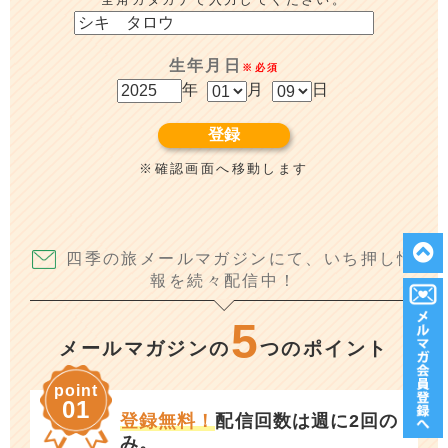
生年月日
※必須
年
月
日
※確認画面へ移動します
四季の旅メールマガジンにて、いち押し情
報を続々配信中！
5
メールマガジンの
つのポイント
point
01
登録無料！
配信回数は週に2回の
み。