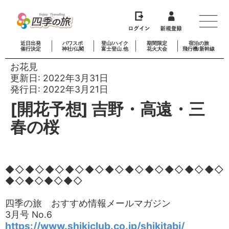
近日出発
パワスポ
登山/ハイク
期間限定
宿泊の旅
催行決定
神社/仏閣
富士登山.他
花火大会
飛行機/新幹線
お花見
更新日:
2022年3月31日
発行日:
2022年3月21日
[開花予想] 吉野・高遠・三
春の桜
◆◇◆◇◆◇◆◇◆◇◆◇◆◇◆◇◆◇◆◇◆◇
◆◇◆◇◆◇◆◇
四季の旅 おすすめ情報メールマガジン
3月号 No.6
https://www.shikiclub.co.jp/shikitabi/