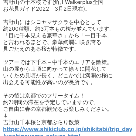
吉野山の千本桜です(角川Walkerplus全国
お花見ガイド2022 3月2日現在)。
吉野山にはシロヤマザクラを中心として
約200種類、約3万本もの桜が並んでいます。
「目に千本見える豪華さ」から「一目千本」
と言われるほどで、豪華絢爛に咲き誇る
見ごたえのある桜が特徴です。
ツアーでは下千本～中千本のエリアを散策。
山の麓から山頂に向かって徐々に開花して
いくため見頃が長く、どこかでは満開の桜に
出会える可能性が高いのが長所です。
その後は京都でのフリータイム！
約7時間の滞在を予定していますので、
ご自由に春の京都観光をお楽しみください。
↓
吉野山千本桜と京都ぶらり散策
https://www.shikiclub.co.jp/shikitabi/trip_day