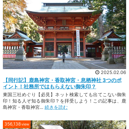
2025.02.06
【同行記】鹿島神宮・香取神宮・息栖神社 3つのポ
イント！社務所ではもらえない御朱印？
東国三社めぐり【必見】ネット検索しても出てこない御朱
印！知る人ぞ知る御朱印？を拝受しよう！この記事は、鹿
島神宮・香取神宮...
続きを読む
356,138
view