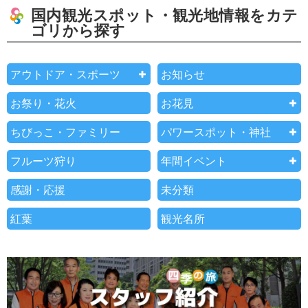
国内観光スポット・観光地情報をカテ
ゴリから探す
アウトドア・スポーツ
お知らせ
お祭り・花火
お花見
ちびっこ・ファミリー
パワースポット・神社
フルーツ狩り
年間イベント
感謝・応援
未分類
紅葉
観光名所