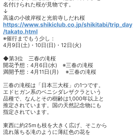
名付けられた桜が見物です。
↓
高遠の小彼岸桜と光前寺しだれ桜
https://www.shikiclub.co.jp/shikitabi/trip_day
/takato.html
※催行までもう少し：
4月9日(土)・10日(日)・12日(火)
◆第3位 三春の滝桜
開花予想：4月6日(水) ※三春の滝桜
満開予想：4月11日(月) ※三春の滝桜
三春の滝桜は「日本三大桜」の1つです。
エドヒガン系のベニシダレザクラという
品種で、なんとその樹齢は1,000年以上と
推定されています。国の天然記念物にも
指定されています。
東西に約25mも枝を大きく広げ、そこから
流れ落ちる滝のように薄紅色の花を