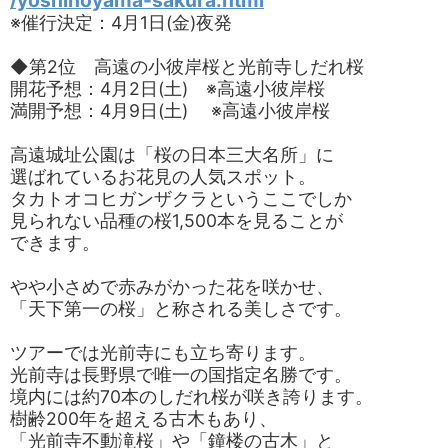
/yoshinoyama-sakura.html
※催行決定：4月1日(金)夜発
◆第2位 高遠の小彼岸桜と光前寺しだれ桜
開花予想：4月2日(土) ※高遠小彼岸桜
満開予想：4月9日(土) ※高遠小彼岸桜
高遠城址公園は「桜の日本三大名所」に
選ばれているお花見の人気スポット。
タカトオコヒガンザクラというここでしか
見られない品種の桜1,500本を見ることが
できます。
やや小さめで赤みがかった花を咲かせ、
「天下第一の桜」と称される美しさです。
ツアーでは光前寺にも立ち寄ります。
光前寺は長野県で唯一の国指定名勝です。
境内には約70本のしだれ桜が咲き誇ります。
樹齢200年を超える古木もあり、
「光前寺不動滝桜」や「鐘楼の古木」と