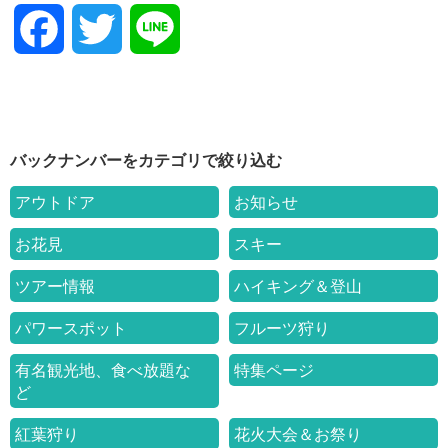
F
T
L
a
w
i
c
i
n
バックナンバーをカテゴリで絞り込む
e
t
e
アウトドア
お知らせ
b
t
お花見
スキー
o
e
ツアー情報
ハイキング＆登山
パワースポット
フルーツ狩り
o
r
有名観光地、食べ放題な
特集ページ
k
ど
紅葉狩り
花火大会＆お祭り