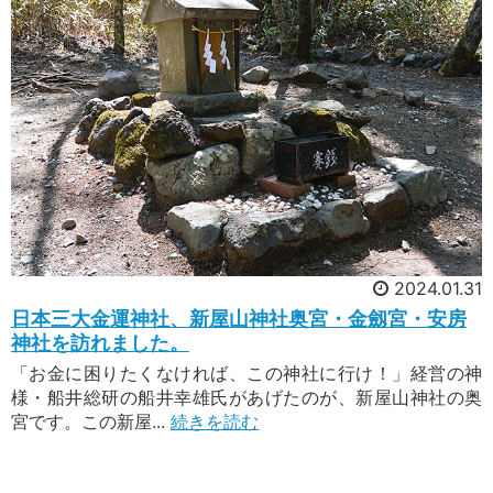
2024.01.31
日本三大金運神社、新屋山神社奥宮・金劔宮・安房
神社を訪れました。
「お金に困りたくなければ、この神社に行け！」経営の神
様・船井総研の船井幸雄氏があげたのが、新屋山神社の奥
宮です。この新屋...
続きを読む