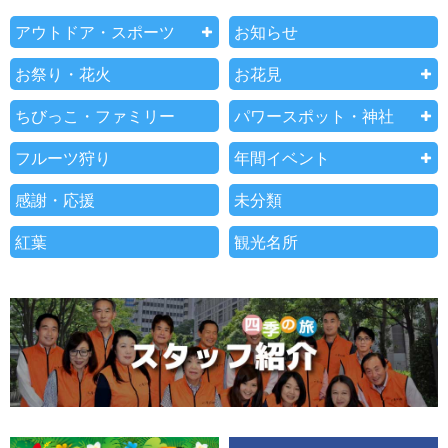
アウトドア・スポーツ
お知らせ
お祭り・花火
お花見
ちびっこ・ファミリー
パワースポット・神社
フルーツ狩り
年間イベント
感謝・応援
未分類
紅葉
観光名所