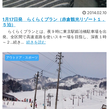
2014.02.10
1月17日発 らくらくプラン（赤倉観光リゾート１．
５泊）
らくらくプランとは、夜９時に東京駅鍛冶橋駐車場を出
発。全区間で高速道路を使いスキー場を目指し、深夜１時
～２...続き...
続きを読む
アウトドア・スポーツ