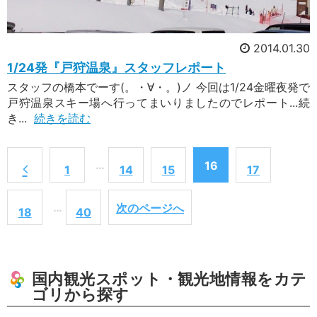
2014.01.30
1/24発『戸狩温泉』スタッフレポート
スタッフの橋本でーす(。・∀・。)ノ 今回は1/24金曜夜発で
戸狩温泉スキー場へ行ってまいりましたのでレポート...続
き...
続きを読む
…
16
1
14
15
17
…
次のページへ
18
40
国内観光スポット・観光地情報をカテ
ゴリから探す