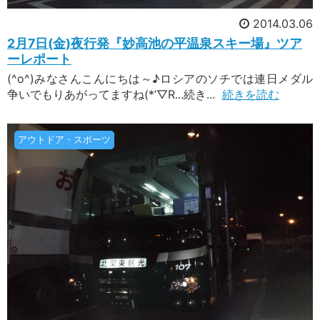
2014.03.06
2月7日(金)夜行発『妙高池の平温泉スキー場』ツア
ーレポート
(^o^)みなさんこんにちは～♪ロシアのソチでは連日メダル
争いでもりあがってますね(*’▽R...続き...
続きを読む
アウトドア・スポーツ