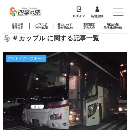
近日出発
パワスポ
登山/ハイク
期間限定
宿泊の旅
催行決定
神社/仏閣
富士登山.他
花火大会
飛行機/新幹線
# カップル に関する記事一覧
アウトドア・スポーツ