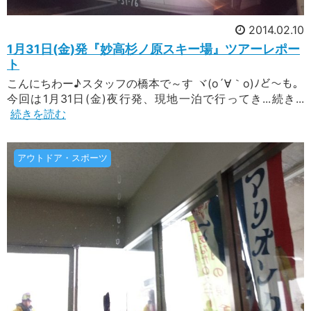
2014.02.10
1月31日(金)発『妙高杉ノ原スキー場』ツアーレポー
ト
こんにちわー♪スタッフの橋本で～す ヾ(o´∀｀o)ﾉど～も。
今回は1月31日(金)夜行発、現地一泊で行ってき...続き...
続きを読む
アウトドア・スポーツ