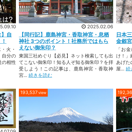
5.09.10
2025.02.06
性】自
【同行記】鹿島神宮・香取神宮・息栖
日本三
う！
神社 3つのポイント！社務所ではもら
金劔宮
えない御朱印？
水・火・
「お金
。自分の
東国三社めぐり【必見】ネット検索しても出
け！」
社の相性
てこない御朱印！知る人ぞ知る御朱印？を拝
あげた
受しよう！この記事は、鹿島神宮・香取神
屋...
続
宮...
続きを読む
193,537
192,3
view
4.07.09