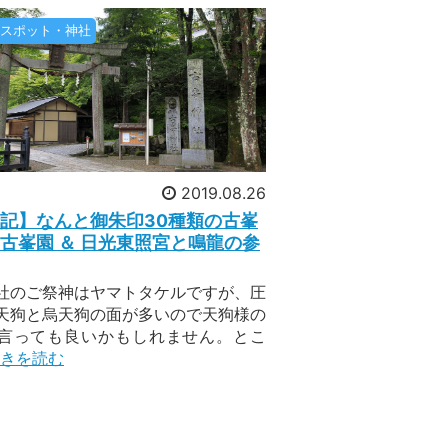
癒されながら、美しい自然の中に息づく
スポット・神社
様と一緒に味わわせていただきました。
タッフ一同頑張ってご案内してまいりま
2019.08.26
記】なんと御朱印30種類の古峯
とても貴重なツアーです！ツアーのテーマ
古峯園 ＆ 日光東照宮と鳴龍の参
度の午歳総開帳が行われます。総開帳と
社のご祭神はヤマトタケルですが、圧
扉を特別に開き、参拝者が観音様とより
天狗と烏天狗の面が多いので天狗様の
言っても良いかもしれません。とこ
きを読む