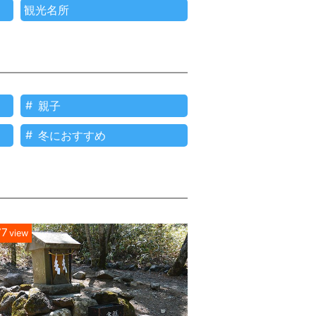
観光名所
親子
冬におすすめ
77
view