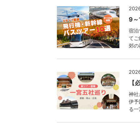
20
9
宿泊
てご
郊の
でし
20
【
神社
伊予
る一
20