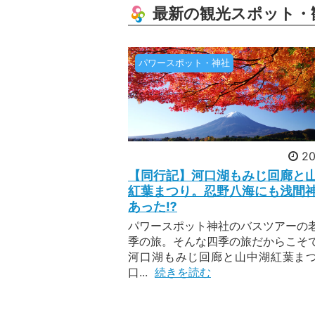
最新の観光スポット・
[年
夏と
が含
パワースポット・神社
祭り
りで
20
[人
20
【同行記】河口湖もみじ回廊と
瀬戸
紅葉まつり。忍野八海にも浅間
なら
あった⁉︎
なが
パワースポット神社のバスツアーの
心く
季の旅。そんな四季の旅だからこそ
上か
河口湖もみじ回廊と山中湖紅葉ま
口...
続きを読む
20
爽