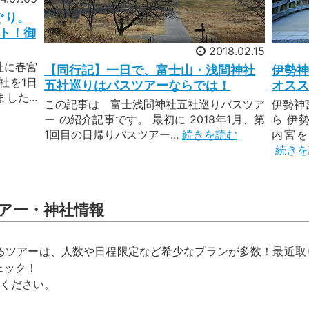
ぐり。
ット！御
2018.02.15
社に春宮
【同行記】一日で、富士山・浅間神社
伊勢神
社を1日
五社巡りはバスツアーならでは！
オスス
た...
この記事は 富士浅間神社五社巡りバスツア
伊勢神
ー の紹介記事です。 最初に 2018年1月、第
ら 伊
1回目の日帰りバスツアー...
続きを読む
内宮を
続きを
アー・神社情報
るツアーは、人数や日程限定など希少なプランが多数！最近取
ェック！
承ください。