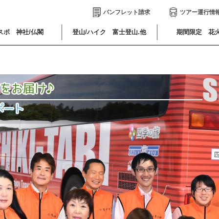
パンフレット請求
ツアー運行情
スポ 神社/仏閣
登山/ハイク 富士登山.他
期間限定 花