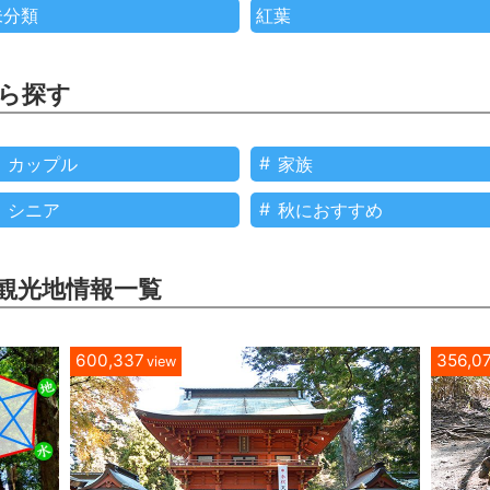
未分類
紅葉
ら探す
カップル
家族
シニア
秋におすすめ
観光地情報一覧
600,337
356,0
view