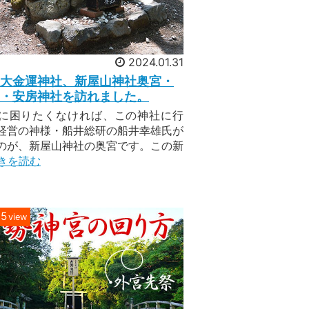
2024.01.31
大金運神社、新屋山神社奥宮・
・安房神社を訪れました。
に困りたくなければ、この神社に行
経営の神様・船井総研の船井幸雄氏が
のが、新屋山神社の奥宮です。この新
きを読む
65
view