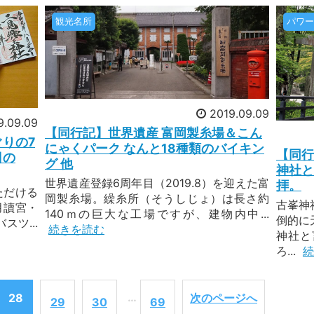
、白山の登拝ツアーをご案内して参りました。きれいなお花に
観光名所
パワー
を四季の山旅ツアーならではのアットホームな雰囲気でお客
の秋も、四季の山旅ならではのアットホームな雰囲気で、ス
て紹
たします。
2019.09.09
26年7月16日配信
9.09.09
【同行記】世界遺産 富岡製糸場＆こん
] 12年に1度の午歳総開帳
りの7
にゃくパーク なんと18種類のバイキン
【同行
日の
グ 他
は新ツアー発表のお知らせです。なんと、12年に1度という
神社と
観音霊場 午年総開帳です。2026年は午年。秩父三
世界遺産登録6周年目（2019.8）を迎えた富
拝。
ただける
観音霊場では、観音様の御眷属である馬にちなみ、12年に1
岡製糸場。繰糸所（そうしじょ）は長さ約
古峯神
月讀宮・
140ｍの巨大な工場ですが、建物内中...
普段は扉の奥にお祀りされていて見ることができない御本尊の
倒的に
ツ...
続きを読む
ご縁を結ぶこと。
神社と
ろ...
続
26年7月12日配信
本一大きい花火はどこ？
…
28
次のページへ
29
30
69