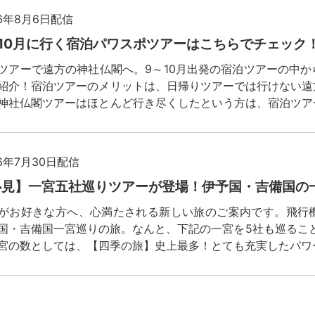
26年8月6日配信
～10月に行く宿泊パワスポツアーはこちらでチェック
ツアーで遠方の神社仏閣へ。9～10月出発の宿泊ツアーの中
紹介！宿泊ツアーのメリットは、日帰りツアーでは行けない遠
神社仏閣ツアーはほとんど行き尽くしたという方は、宿泊ツア
ょうか。
26年7月30日配信
必見】一宮五社巡りツアーが登場！伊予国・吉備国の
がお好きな方へ、心満たされる新しい旅のご案内です。飛行
国・吉備国一宮巡りの旅。なんと、下記の一宮を5社も巡るこ
宮の数としては、【四季の旅】史上最多！とても充実したパワ
26年7月26日配信