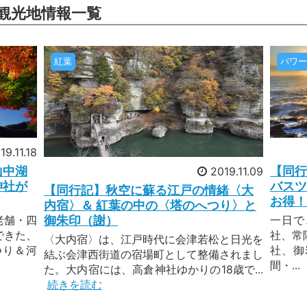
観光地情報一覧
1回] 吉田の火祭り 限定御朱印も
いえば、お祭りが多い季節ですよね。「日本三大奇祭」をご存
まれるかは諸説あるのですが、よく名前が挙がるのが、山梨県
紅葉
パワー
は、北口本宮冨士浅間神社で行われる年1回限定の貴重なお祭
、北口本宮冨士浅間神社と境内の諏訪神社の神様にたいまつを
26年7月23日配信
気] 瀬戸内海を自転車で渡ろう！
19.11.18
山中湖
【同行
2019.11.09
内海を、自分の足で渡ってみませんか？電動アシスト自転車
神社が
バスツ
【同行記】秋空に蘇る江戸の情緒〈大
、そんな夢のようなことが叶います！瀬戸内海の島々を結ぶ総
お得！
内宿〉＆ 紅葉の中の〈塔のへつり〉と
ら渡ります。 体力に自信のない方のために、安心の電動アシ
老舗・四
一日で
御朱印（謝）
ださい。広島県の尾道をスタート。島々にかかる6つの橋を渡
できた、
社、常
〈大内宿〉は、江戸時代に会津若松と日光を
ら見る瀬戸内海は絶景です♪
つり＆河
社、御
結ぶ会津西街道の宿場町として整備されまし
間・...
26年7月20日配信
た。大内宿には、高倉神社ゆかりの18歳で...
続きを読む
やかな秋の山登り 四季の山旅