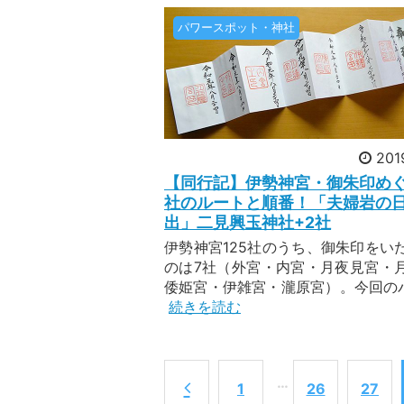
先日
パワースポット・神社
信仰
今年
す。 今シーズンは久しぶりに復活するツアーがいくつもあります！定番ツアーと共にピックアップし
介い
20
201
[新
【同行記】伊勢神宮・御朱印めぐ
社のルートと順番！「夫婦岩の
今回
出」二見興玉神社+2社
は・・・ 12年に1度だけの特別な年に巡る 秩父三十四
伊勢神宮125社のうち、御朱印をい
十四
のは7社（外宮・内宮・月夜見宮・
は、
倭姫宮・伊雑宮・瀧原宮）。今回のバス
深い
続きを読む
20
日
…
1
26
27