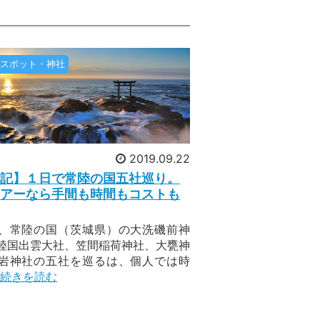
じですか？明確な定義は無く、どの祭り
富士吉田市「吉田の火祭り」。吉田の火
スポット・神社
りです。日本神話に基づいた伝統のお祭
捧げる神事です。
2019.09.22
記】１日で常陸の国五社巡り。
で行くしまなみ海道完全走破と絶景の旅
アーなら手間も時間もコストも
距離70kmを2日間かけて絶景を楽しみ
スト自転車をご用意していますのでご安
、常陸の国（茨城県）の大洗磯前神
ることで瀬戸内海を自転車で横断。橋の
陸国出雲大社、笠間稲荷神社、大甕神
岩神社の五社を巡るは、個人では時
続きを読む