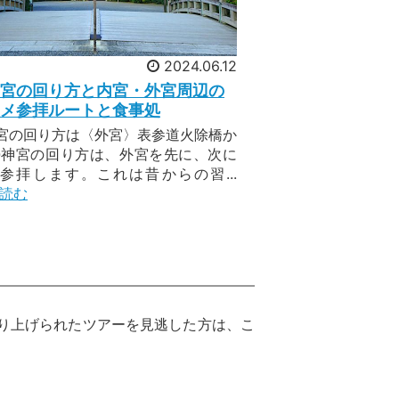
2024.06.12
宮の回り方と内宮・外宮周辺の
メ参拝ルートと食事処
宮の回り方は〈外宮〉表参道火除橋か
勢神宮の回り方は、外宮を先に、次に
参拝します。これは昔からの習...
読む
り上げられたツアーを見逃した方は、こ