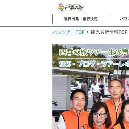
近日出発 催行決定
パワ
バスツアーTOP
>
観光名所情報TOP