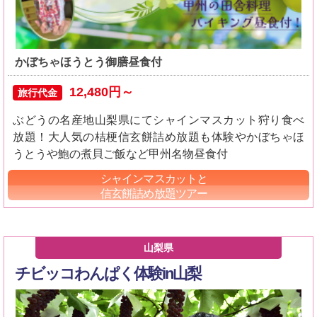
かぼちゃほうとう御膳昼食付
12,480円～
旅行代金
ぶどうの名産地山梨県にてシャインマスカット狩り食べ
放題！大人気の桔梗信玄餅詰め放題も体験やかぼちゃほ
うとうや鮑の煮貝ご飯など甲州名物昼食付
シャインマスカットと
信玄餅詰め放題ツアー
山梨県
チビッコわんぱく体験in山梨