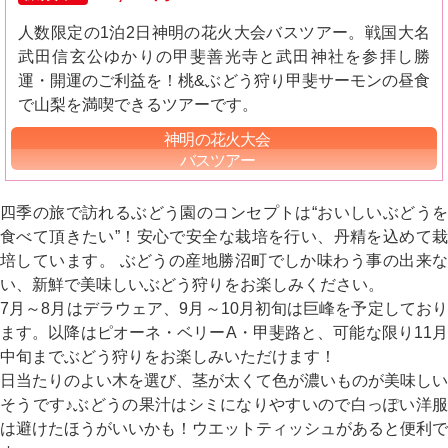
人数限定の1泊2日神明の花火大会バスツアー。戦国大名
武田信玄公ゆかりの甲斐善光寺と武田神社を参拝し勝
運・開運のご利益を！桃&ぶどう狩り甲斐サーモンの昼食
で山梨を満喫できるツアーです。
神明の花火大会
バスツアー
四季の旅で訪れるぶどう園のコンセプトは“おいしいぶどうを
食べて頂きたい”！安心で安全な栽培を行い、丹精を込めて栽
培しています。 ぶどうの産地勝沼町でしか味わう事の出来な
い、新鮮で美味しいぶどう狩りをお楽しみください。
7月～8月はデラウェア、9月～10月初旬は巨峰を予定しており
ます。以降はピオーネ・ベリーA・甲斐路と、可能な限り11月
中旬までぶどう狩りをお楽しみいただけます！
日当たりのよい木を選び、茎が太くて色が濃いものが美味しい
そうです♪ぶどうの果汁はシミになりやすいので白っぽい洋服
は避けたほうがいいかも！ウエットティッシュがあると便利で