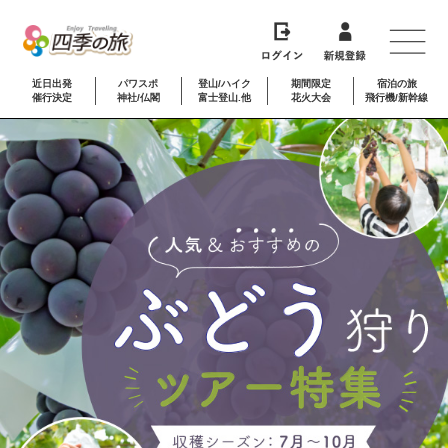
近日出発
パワスポ
登山/ハイク
期間限定
宿泊の旅
催行決定
神社/仏閣
富士登山.他
花火大会
飛行機/新幹線