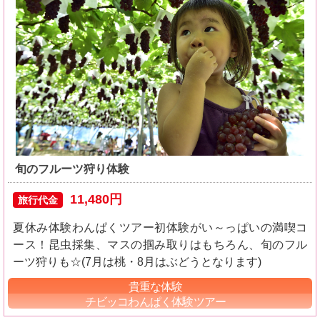
旬のフルーツ狩り体験
11,480円
旅行代金
夏休み体験わんぱくツアー初体験がい～っぱいの満喫コ
ース！昆虫採集、マスの掴み取りはもちろん、旬のフル
ーツ狩りも☆(7月は桃・8月はぶどうとなります)
貴重な体験
チビッコわんぱく体験ツアー