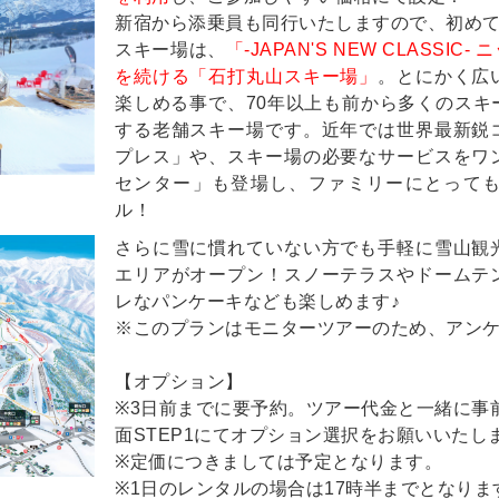
新宿から添乗員も同行いたしますので、初め
スキー場は、
「-JAPAN'S NEW CLASS
を続ける「石打丸山スキー場」
。とにかく広
楽しめる事で、70年以上も前から多くのスキ
する老舗スキー場です。近年では世界最新鋭
プレス」や、スキー場の必要なサービスをワ
センター」も登場し、ファミリーにとって
ル！
さらに雪に慣れていない方でも手軽に雪山観
エリアがオープン！スノーテラスやドームテ
レなパンケーキなども楽しめます♪
※このプランはモニターツアーのため、アン
【オプション】
※3日前までに要予約。ツアー代金と一緒に事
面STEP1にてオプション選択をお願いいたしま
※定価につきましては予定となります。
※1日のレンタルの場合は17時半までとなりま