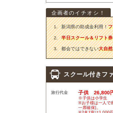
新潟県の助成金利用！
フ
半日スクール＆リフト券
都会ではできない
大自然
スクール付きファ
子供 26,80
旅行代金
※子供は小学生
※お子様は一人で
一席確保)。
※2名1室は1,00