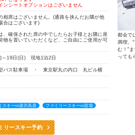
インシートオプションはございません
の相席はございません。(通路を挟んだお隣が他
場合はございます)
は、確保された席の中でしたらお子様とお隣に座
都会で
荷物を置いていただくなど、ご自由にご使用が可
満喫。
む！”
っても
土)～19日(日) 現地1泊2日
型バス駐車場 ・ 東京駅丸の内口 丸ビル横
）
スキーin湯沢高原
ファミリースキーin苗場
ミリースキー予約