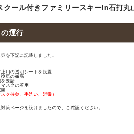
スクール付きファミリースキーin石打丸
ての運行
止策を下記に記載しました。
防止用の透明シートを設置
た換気の徹底
施を要請
、マスクの着用
配慮
マスク持参、手洗い、消毒）
止対策ページを設けましたので、ご確認ください。