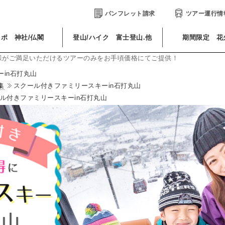
パンフレット請求
ツアー運行情
ポ 神社/仏閣
登山/ハイク 富士登山.他
期間限定 花
様がご満足いただけるツアーのみをお手頃価格にてご提供！
in石打丸山
集
スクール付きファミリースキーin石打丸山
ル付きファミリースキーin石打丸山