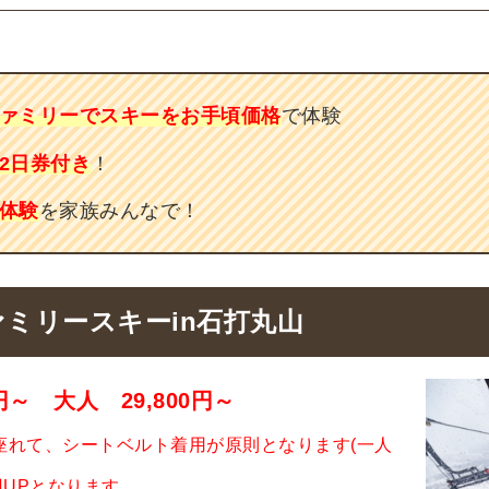
ァミリーでスキーをお手頃価格
で体験
2日券付き
！
体験
を家族みんなで！
ミリースキーin石打丸山
0円～ 大人 29,800円～
座れて、シートベルト着用が原則となります(一人
0円UPとなります