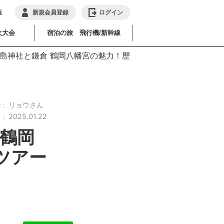
報
新規会員登録
ログイン
火大会
宿泊の旅 飛行機/新幹線
江島神社と鎌倉 鶴岡八幡宮の魅力！歴
リョウさん
者：
2025.01.22
日：
 鶴岡
ツアー