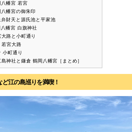
八幡宮 若宮
八幡宮の御朱印
弁財天と源氏池と平家池
八幡宮 白旗神社
宮大路と小町通り
 若宮大路
 小町通り
江島神社と鎌倉 鶴岡八幡宮［まとめ］
など江の島巡りを満喫！