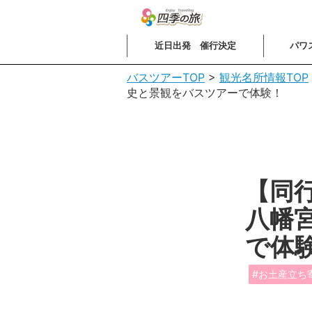
近日出発 催行決定
パワ
バスツアーTOP
>
観光名所情報TOP
史と景観をバスツアーで体験！
【同
八幡
で体
お土産立ち