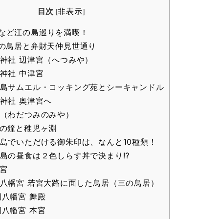
目次
非表示
[
]
など江の島巡りを満喫！
の鳥居と弁財天仲見世通り
神社 辺津宮（へつみや）
神社 中津宮
島サムエル・コッキング苑とシーキャンドル
神社 奥津宮へ
（わだつみのみや）
の鐘と稚児ヶ淵
島でいただける御朱印は、なんと10種類！
島の昼食は２色しらす丼で決まり⁉︎
宮
八幡宮 若宮大路に面した鳥居（三の鳥居）
八幡宮 舞殿
八幡宮 本宮