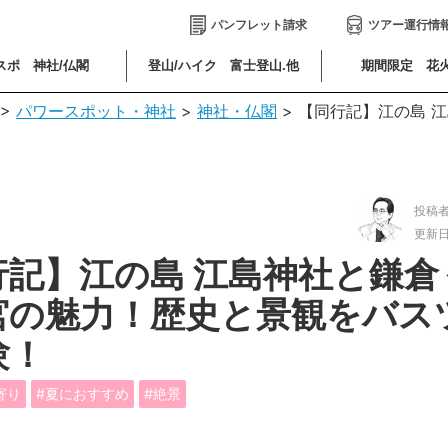
パンフレット請求
ツアー運行情
スポ 神社/仏閣
登山/ハイク 富士登山.他
期間限定 花
>
パワースポット・神社
>
神社・仏閣
>
【同行記】江の島 
投稿
更新
行記】江の島 江島神社と鎌倉
宮の魅力！歴史と景観をバス
験！
寄り
夏におすすめ
絶景