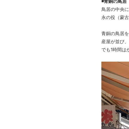
◾️青銅の鳥居
鳥居の中央に
永の役（蒙古
青銅の鳥居を
産屋が並び、
でも1時間は