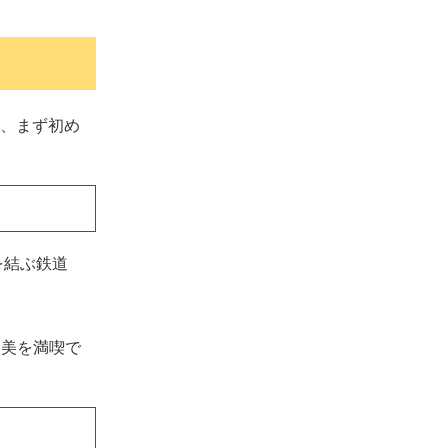
、まず初め
を結ぶ鉄道
谷美を満喫で