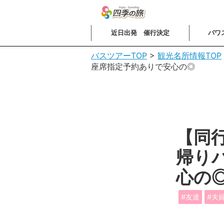
近日出発 催行決定
パワ
バスツアーTOP
>
観光名所情報TOP
座席指定予約ありで安心の◎
【同
帰り
心の
友達
夫