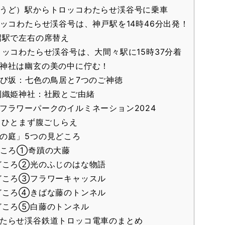
うど）駅からトロッコわたらせ渓谷号に乗車
ッコわたらせ渓谷号は、神戸駅を14時46分出発！
駅で左右の席替え
ッコわたらせ渓谷号は、大間々駅に15時37分着
神社は幽玄の美の中に佇む！
び坂：七色の鳥居と7つのご神徳
織姫神社：社殿とご由緒
フラワーパークのイルミネーション2024
ひとまず腹ごしらえ
の庭」5つの見どころ
ころ①奇蹟の大藤
ころ②光のふじのはな物語
ころ③フラワーキャッスル
ころ④きばな藤のトンネル
ころ⑤白藤のトンネル
たらせ渓谷鉄道トロッコ電車のまとめ