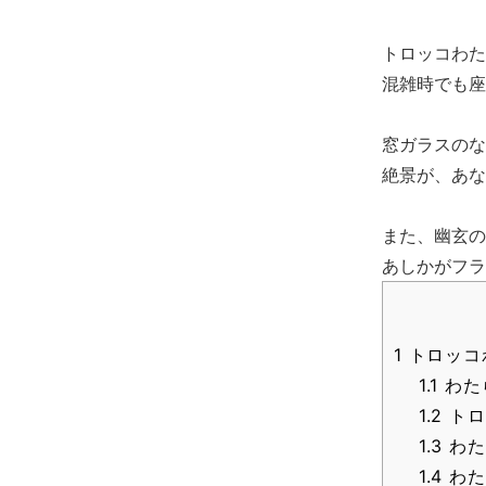
トロッコわた
混雑時でも座
窓ガラスのな
絶景が、あな
また、幽玄の
あしかがフラ
1
トロッコ
1.1
わた
1.2
トロ
1.3
わた
1.4
わた