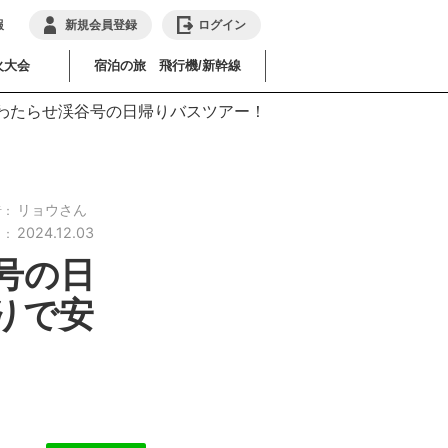
報
新規会員登録
ログイン
火大会
宿泊の旅 飛行機/新幹線
わたらせ渓谷号の日帰りバスツアー！
リョウさん
者：
2024.12.03
日：
号の日
りで安