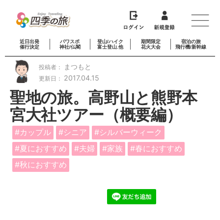
近日出発
パワスポ
登山/ハイク
期間限定
宿泊の旅
催行決定
神社/仏閣
富士登山.他
花火大会
飛行機/新幹線
まつもと
投稿者：
2017.04.15
更新日：
聖地の旅。高野山と熊野本
宮大社ツアー（概要編）
カップル
シニア
シルバーウィーク
夏におすすめ
夫婦
家族
春におすすめ
秋におすすめ