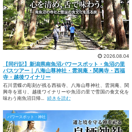
2026.08.04
【同行記】新潟県南魚沼パワースポット・魚沼の里
バスツアー｜八海山尊神社・雲洞庵・関興寺・西福
寺・越後ワイナリー
石川雲蝶の彫刻が残る西福寺、八海山尊神社、雲洞庵、関
興寺を巡り、越後ワイナリーや魚沼の里で雪国の食文化を
味わう南魚沼日帰...
続きを読む
パワースポット・神社