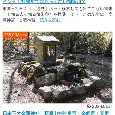
イント！社務所ではもらえない御朱印？
東国三社めぐり【必見】ネット検索しても出てこない御朱
印！知る人ぞ知る御朱印？を拝受しよう！この記事は、鹿
島神宮・香取神宮...
続きを読む
355,998
view
2024.01.31
日本三大金運神社、新屋山神社奥宮・金劔宮・安房