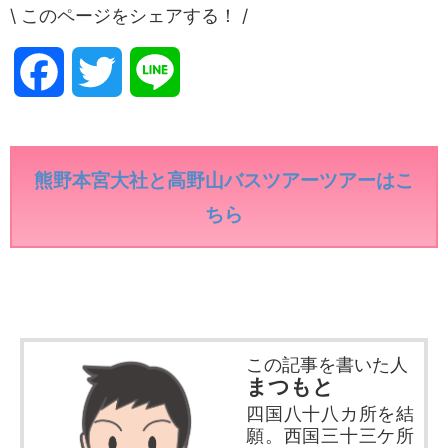
\ このページをシェアする！ /
F
T
L
a
w
i
c
i
n
熊野本宮大社と高野山バスツアーツアーはこ
ちら
e
t
e
b
t
o
e
この記事を書いた人
o
r
まつもと
四国八十八カ所を結
k
願。西国三十三ケ所