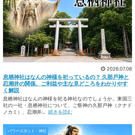
2026.07.08
息栖神社はなんの神様を祀っているの？ 久那戸神と
忍潮井の関係、ご利益や主な見どころをわかりやす
く解説
息栖神社はなんの神様を祀る神社なのでしょうか。東国三
社の一社・息栖神社について、ご祭神の久那戸神（クナド
ノカミ）、忍潮井...
続きを読む
パワースポット・神社