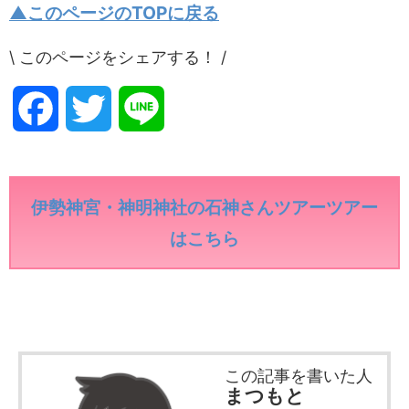
▲このページのTOPに戻る
\ このページをシェアする！ /
F
T
L
a
w
i
c
i
n
伊勢神宮・神明神社の石神さんツアーツアー
はこちら
e
t
e
b
t
o
e
この記事を書いた人
o
r
まつもと