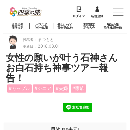
近日出発
パワスポ
登山/ハイク
期間限定
宿泊の旅
催行決定
神社/仏閣
富士登山.他
花火大会
飛行機/新幹線
まつもと
投稿者：
2018.03.01
更新日：
女性の願いが叶う石神さん
お白石持ち神事ツアー報
告！
カップル
シニア
夫婦
家族
目次
非表示
[
]