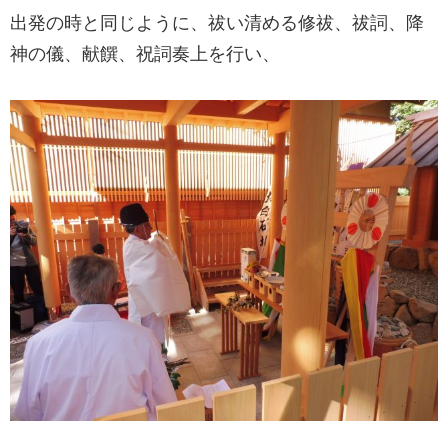
出発の時と同じように、祓い清める修祓、祓詞、降
神の儀、献饌、祝詞奏上を行い、