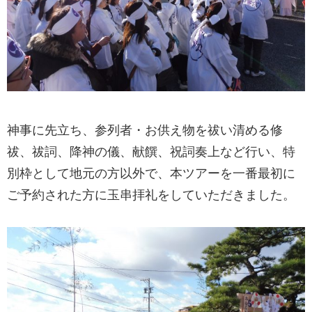
神事に先立ち、参列者・お供え物を祓い清める修
祓、祓詞、降神の儀、献饌、祝詞奏上など行い、特
別枠として地元の方以外で、本ツアーを一番最初に
ご予約された方に玉串拝礼をしていただきました。