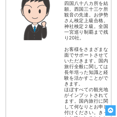
四国八十八カ所を結
k
願。西国三十三ケ所
観音の先達。お伊勢
さん検定上級合格。
神社検定２級。全国
一宮巡り制覇まで残
り20社。
お客様をさまざまな
面でサポートさせて
いただきます。国内
旅行全般に関しては
長年培った知識と経
験を活かすことがで
きます。
ほぼすべての観光地
がインプットされて
ます。国内旅行に関
して何なりとお申し
付けください。きっ