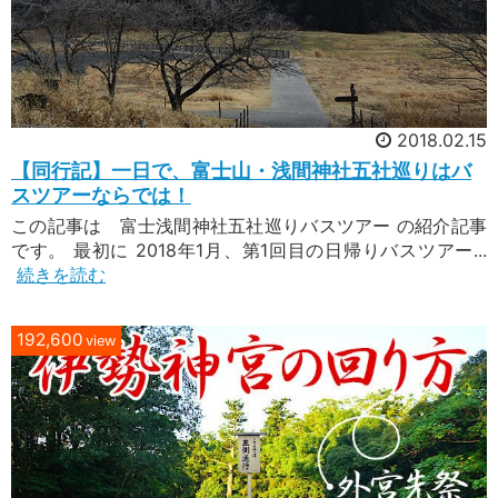
2018.02.15
【同行記】一日で、富士山・浅間神社五社巡りはバ
スツアーならでは！
この記事は 富士浅間神社五社巡りバスツアー の紹介記事
です。 最初に 2018年1月、第1回目の日帰りバスツアー...
続きを読む
192,600
view