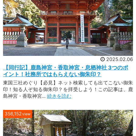
2025.02.06
【同行記】鹿島神宮・香取神宮・息栖神社 3つのポ
イント！社務所ではもらえない御朱印？
東国三社めぐり【必見】ネット検索しても出てこない御朱
印！知る人ぞ知る御朱印？を拝受しよう！この記事は、鹿
島神宮・香取神宮...
続きを読む
356,152
view