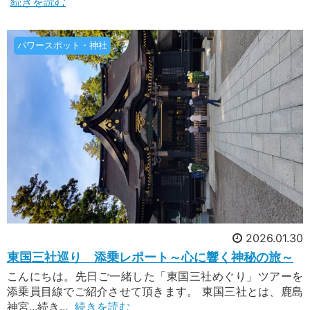
続きを読む
年大祭御船祭とは・・・？12年に一度、午年(う
まどし)に行われる鹿島神宮のお祭りです。9月1
日例祭を皮切りに式年大祭御船祭が斎行されま
す。御勅使をお迎えしての例祭が厳粛に斎行さ
2026年7月5日配信
パワースポット・神社
れ、そして提灯まちの神事、神幸祭が斎行、御分
[業界最安値] 芦ノ湖夏まつりウィーク
霊を奉載した御神輿が行宮へ渡御します。
花火
今回はなんと業界最安値を実現した花火大会ツア
ーをご紹介します！「花火は観たいけど、宿泊で
2日間になるのはちょっと避けたいな・・・」と
いう方に朗報！東京から日帰り1日間で行ける手
軽な花火大会があります。それが・・・「芦ノ湖
夏まつりウィーク」の箱根花火です！7月31日
2026年6月28日配信
(金)～8月5日(水)までの6日間、神奈川県箱根町
もう花火の予定はお決まりですか？
では「芦ノ湖夏まつりウィーク」が開催されま
花火大会ツアーのシーズン開始まであと約3週
す。
間！7/18(土)に三重県で伊勢神宮奉納全国花火大
会が開かれます。これを皮切りに、【四季の旅】
2026.01.30
ではいよいよ花火大会ツアーのシーズンがスター
東国三社巡り 添乗レポート～心に響く神秘の旅～
トします！ありがたいことに、既に下記4ツアー
こんにちは。先日ご一緒した「東国三社めぐり」ツアーを
は満員御礼を頂戴しております。
2026年6月25日配信
添乗員目線でご紹介させて頂きます。 東国三社とは、鹿島
日本最北の百名山 利尻山に登ろう
神宮...続き...
続きを読む