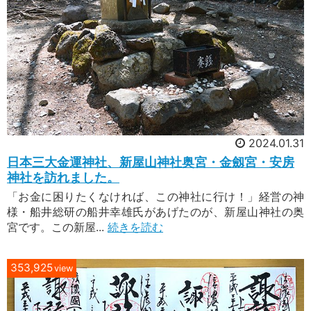
2024.01.31
日本三大金運神社、新屋山神社奥宮・金劔宮・安房
神社を訪れました。
「お金に困りたくなければ、この神社に行け！」経営の神
様・船井総研の船井幸雄氏があげたのが、新屋山神社の奥
宮です。この新屋...
続きを読む
353,925
view