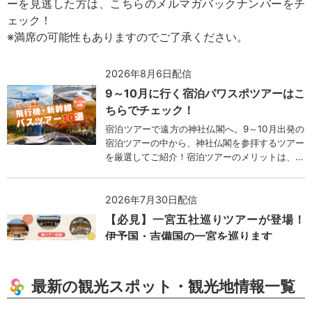
ーを見逃した方は、こちらのメルマガバックナンバーをチ
ェック！
※満席の可能性もありますのでご了承ください。
2026年8月6日配信
9～10月に行く宿泊パワスポツアーはこ
ちらでチェック！
宿泊ツアーで遠方の神社仏閣へ。9～10月出発の
宿泊ツアーの中から、神社仏閣を参拝するツアー
を厳選してご紹介！宿泊ツアーのメリットは、日
帰りツアーでは行けない遠方の目的地まで行ける
ことです。関東近郊の神社仏閣ツアーはほとんど
行き尽くしたという方は、宿泊ツアーで遠方まで
2026年7月30日配信
足を伸ばしてみてはいかがでしょうか。
【必見】一宮五社巡りツアーが登場！
伊予国・吉備国の一宮を巡ります
神社がお好きな方へ、心満たされる新しい旅のご
案内です。飛行機利用、吉備津神社と大山祇神社
最新の観光スポット・観光地情報一覧
を巡る 伊予国・吉備国一宮巡りの旅。なんと、
下記の一宮を5社も巡ることができます。1回の
ツアーでお参りできる一宮の数としては、【四季