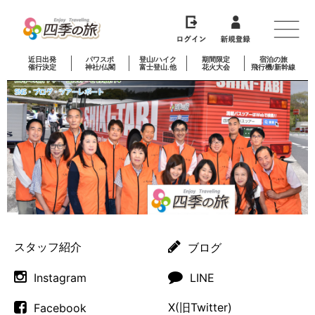
近日出発
パワスポ
登山/ハイク
期間限定
宿泊の旅
催行決定
神社/仏閣
富士登山.他
花火大会
飛行機/新幹線
スタッフ紹介
ブログ
Instagram
LINE
X(旧Twitter)
Facebook