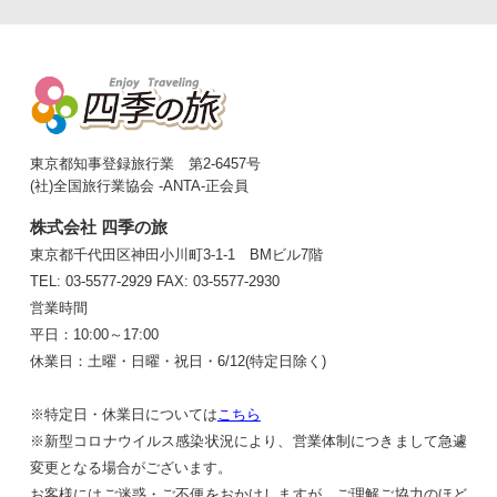
山頂の奥宮も参拝したい」というお声をいただき
「日本三大パワスポ」のゼロ磁場分杭
ました。それをきっかけに企画担当が行程を練っ
峠
て生まれたのが、奥宮も参拝できる当ツアーで
す。
「日本三大パワースポット」の1つのゼロ磁場分
杭峠に行くツアーが予約開始！冬の間は雪のため
お休みしていましたが、4月からツアーを再開い
たします。去年リニューアルしたところご好評を
東京都知事登録旅行業 第2-6457号
いただいたので、今年も・新宿から往復のバスは
(社)全国旅行業協会 -ANTA-正会員
全て1人2席・宿泊先は全て1名1室・夕食が付かな
2026年2月8日配信
いので自由に外食できる と、おひとり様でも気
[リニューアル] 金運アップの金華山ツ
株式会社 四季の旅
楽にそしてゆったりとお過ごしいただけるような
アー
東京都千代田区神田小川町3-1-1 BMビル7階
形で継続していきます。
昨年の巳年が12年に1度の御縁年だった、宮城県
TEL: 03-5577-2929
FAX: 03-5577-2930
の金華山黄金山神社。1年間で約300名の方々に
営業時間
ツアーにご参加いただきました。例年よりも参加
平日：10:00～17:00
者数が大幅に増え、現地の石巻や女川の方々も、
休業日：土曜・日曜・祝日・6/12(特定日除く)
宮城県出身で企画者の私も、とても嬉しく思って
おります。誠にありがとうございます。実は黄金
2026年2月5日配信
山神社は、「3年連続お参りすれば一生お金に不
※特定日・休業日については
こちら
2026年の最強開運日はいつ？
自由しまい」といわれています。昨年ご参加いた
※新型コロナウイルス感染状況により、営業体制につきまして急遽
「最強開運日」をご存じですか？カレンダーで縁
だいた方々は、この3年参りを目指して、2年目
変更となる場合がございます。
起が良い日というのがあります。その中でも、一
のお参りに行かれてはいかがでしょうか？
お客様にはご迷惑・ご不便をおかけしますが、ご理解ご協力のほど