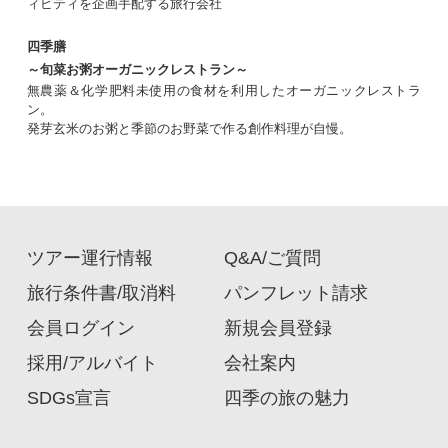
3～5月の飛行機・新幹線ツアーの中から厳選し
ィビティを企画手配する旅行会社
たおすすめツアーをご紹介！【四季の旅】では、
他の旅行会社のツアーを見てただ真似するような
四季膳
企画の仕方はしていません。企画者がそのエリア
～旬菜お粥オーガニックレストラン～
について調べ、現地施設や観光協会の方々のお話
無農薬＆化学肥料未使用の食材を利用したオーガニックレストラ
を聞き、ぜひ皆様をお連れしたいという場所を自
2026年2月19日配信
ン。
ら選んで行程を作成しています。そのためお客様
発芽玄米のお粥と季節のお野菜で作る創作料理が自慢。
[来月再開] 神社でドラゴンボール集
からは、「他の旅行会社のツアーでは行かない場
め！？
所に行く特色あるツアーが多いのが魅力」「お買
い物などの余計な立ち寄り先が含まれておらず、
昨年夏に登場した新ツアーの「上州神社巡拝 神
目的に沿った行程になっているのが良い」といっ
玉巡り」。冬の間は雪のためお休みしていました
たお声をいただいております。
が、3月からツアーが再開します！ここ数年で流
行を見せている「神玉巡り」をご存じでしょう
ツアー運行情報
Q&A/ご質問
か？神社を参拝し、神玉という玉を頂き、全ての
玉を集めて大願成就を祈るというものです。玉を
2026年2月15日配信
旅行条件書/取消料
パンフレット請求
集めることから、まるで漫画『ドラゴンボール』
[オリジナルツアー] 御岩神社の奥宮へ
のようだと話題になり、テレビや新聞でも取り上
会員ログイン
新規会員登録
冬の間は雪のためお休みしていた御岩神社の奥宮
げられています。
をお参りするツアーが、来月3月から再開しま
採用/アルバイト
会社案内
す！当ツアーは、【四季の旅】がお客様と一緒に
SDGs宣言
四季の旅の魅力
作り上げたオリジナルツアーです。以前、御岩神
社の山の麓のお社だけを参拝するツアーを運行し
ていた中で、お客様から「せっかく参拝するなら
2026年2月12日配信