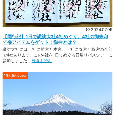
2024.07.09
【同行記】1日で諏訪大社4社めぐり。4社の御朱印
で㊙︎アイテムをゲット！御柱とは？
諏訪大社には上社に前宮と本宮、下社に春宮と秋宮の全部
で4社あります。この4社を1日でめぐる日帰りバスツアーに
参加しました...
続きを読む
193,554
view