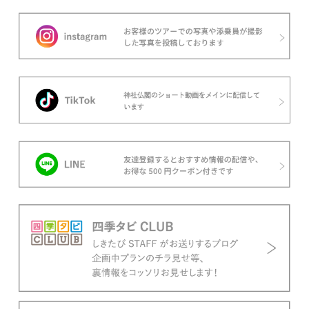
所に行きたい方にはおすすめです。
[新] 三大曳山祭の高山祭・岐阜富山の
一宮
新ツアーのタイトルは・・・4月14(火)発 1本
限定 高山祭・飛騨国と越中国の一宮巡りです！
このツアーは、京都府の祇園祭や埼玉県の秩父夜
祭と並び「日本三大曳山祭(ひきやままつり)」に
数えられる、飛騨の高山祭の感動をお客様にぜひ
味わっていただきたく企画しました！岐阜県高山
2026年3月12日配信
市で年2回だけ行われる高山祭は、「ユネスコ無
[新] 日本三大修験道に登拝しません
形文化遺産」「日本三大曳山祭」「日本三大美
か？
祭」に数えられる、とても有名なお祭りです。今
年の春は計18万人の人出が見込まれており、大
「日本三大修験道」という言葉を聞いたことはあ
変な人気を誇ります。
りますか？修験道の開祖といわれる役小角(えん
のおづの)が修行した奈良県の「大峯山」。生ま
れかわりの旅としても有名な山形県の「出羽三
山」。そして福岡県の「英彦山(ひこさん)」で
す。英彦山の山頂に鎮座する英彦山神宮の本社は
2026年3月8日配信
「上宮」ともいわれ、この3年程、工事のために
[新] 八幡平ドラゴンアイ
立ち入りが禁止されていました。この度、工事が
新ツアー発表のお知らせです！八幡平ドラゴンア
終了し、美しくよみがえった上宮を登拝すること
イ(鏡沼)・温泉巡りリトリート 2泊3日間です。
ができるようになりました。
ドラゴンアイとは、秋田県と岩手県にまたがる八