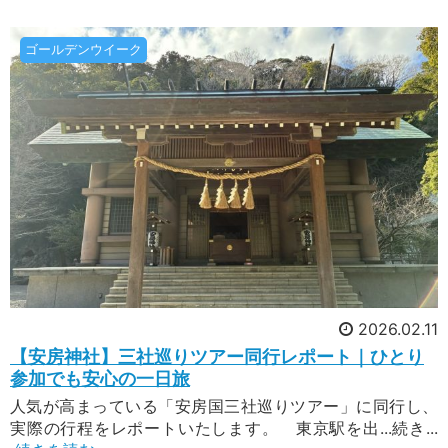
ットホームな雰囲気でお客様と一緒に味わわせて
いただきました。 今年の秋も、四季の山旅なら
ではのアットホームな雰囲気で、スタッフ一同頑
2026年7月16日配信
ゴールデンウイーク
張ってご案内してまいります。 今シーズンは久
[新] 12年に1度の午歳総開帳
しぶりに復活するツアーがいくつもあります！定
今回は新ツアー発表のお知らせです。なんと、
番ツアーと共にピックアップして紹介いたしま
12年に1度というとても貴重なツアーです！ツア
す。
ーのテーマは・・・ 12年に1度だけの特別な年に
巡る 秩父三十四観音霊場 午年総開帳です。
2026年は午年。秩父三十四観音霊場では、観音
様の御眷属である馬にちなみ、12年に1度の午歳
2026年7月12日配信
総開帳が行われます。総開帳とは、普段は扉の奥
日本一大きい花火はどこ？
にお祀りされていて見ることができない御本尊の
「世界最大の打上花火」として、ギネスブックに
扉を特別に開き、参拝者が観音様とより深いご縁
登録されたことがある花火をご存じでしょうか？
を結ぶこと。
それが・・・新潟県 片貝まつりの花火です！片
貝まつり花火は、長岡、柏崎と並び、「越後三大
2026.02.11
花火」に数えられています。なんといってもその
【安房神社】三社巡りツアー同行レポート｜ひとり
特徴は、かつて「世界最大の花火」としてギネス
2026年7月9日配信
記録に認定されていた世界最大級の正四尺玉が観
参加でも安心の一日旅
[12年に1度] 鹿島神宮式年大祭
られること。有名な長岡まつり大花火で最も大き
人気が高まっている「安房国三社巡りツアー」に同行し、
神社がお好きな方は必見！9月に鹿島神宮で、 12
い花火は三尺五寸玉。それよりも大きい花火が観
実際の行程をレポートいたします。 東京駅を出...続き...
年に1度の式年大祭が行われます！鹿島神宮の式
られるのが片貝なのです！