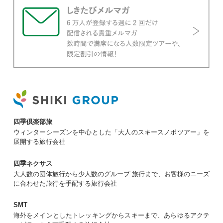
幡平(はちまんたい)で見られる幻の絶景です。
様々な自然条件が揃った時にのみ現れる、鏡沼が
龍の瞳のように見える現象のことです。雪と氷が
2026年3月5日配信
織りなす神秘的な姿はまさに絶景！そんな神秘の
秩父羊山公園の芝桜・「花の寺」塩船
絶景を見に行きませんか？
観音寺のつつじ
上の写真をご覧ください。とってもキレイですよ
ね！これは、塩船観音寺のツツジです。今回、春
の定番の芝桜ツアーがリニューアルし、この塩船
観音寺が初登場します！東京都青梅市にある塩船
観音寺は、通称「花の寺」と呼ばれるツツジの名
所。境内には約17,000本ものツツジが咲き誇り
2026年2月26日配信
四季倶楽部旅
ます。塩船観音寺の代名詞ともいえるお祭りが、
[予約開始] 出雲国七社巡り 5月出発
ウィンターシーズンを中心とした「大人のスキースノボツアー」を
春の「つつじまつり」です。
展開する旅行会社
人気の出雲国七社巡りツアーについて、2026年
5月出発分の予約受付を開始しました。 当ツアー
四季ネクサス
は、往復ともに米子鬼太郎空港を利用すること
大人数の団体旅行から少人数のグループ 旅行まで、お客様のニーズ
で、出雲大社などがある島根県東部に焦点を絞っ
に合わせた旅行を手配する旅行会社
て巡ります。 神話の地でもあり、縁結びの聖地
といわれている島根県出雲へ縁結びの旅へ。 バ
2026年2月23日配信
SMT
スと違い、飛行機を利用することによって、7社
[3～5月] 飛行機・新幹線ツアー10選
巡りが可能になっています。
海外をメインとしたトレッキングからスキーまで、あらゆるアクテ