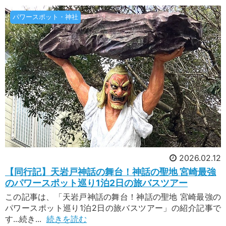
の旅】史上最多！とても充実したパワースポット
2026年7月26日配信
パワースポット・神社
ツアーです。
[年1回] 吉田の火祭り 限定御朱印も
夏といえば、お祭りが多い季節ですよね。「日本
三大奇祭」をご存じですか？明確な定義は無く、
どの祭りが含まれるかは諸説あるのですが、よく
名前が挙がるのが、山梨県富士吉田市「吉田の火
祭り」。吉田の火祭りは、北口本宮冨士浅間神社
で行われる年1回限定の貴重なお祭りです。日本
2026年7月23日配信
神話に基づいた伝統のお祭りで、北口本宮冨士浅
[人気] 瀬戸内海を自転車で渡ろう！
間神社と境内の諏訪神社の神様にたいまつを捧げ
瀬戸内海を、自分の足で渡ってみませんか？電動
る神事です。
アシスト自転車で行くしまなみ海道完全走破と絶
景の旅 なら、そんな夢のようなことが叶いま
す！瀬戸内海の島々を結ぶ総距離70kmを2日間
2026.02.12
かけて絶景を楽しみながら渡ります。 体力に自
信のない方のために、安心の電動アシスト自転車
2026年7月20日配信
【同行記】天岩戸神話の舞台！神話の聖地 宮崎最強
をご用意していますのでご安心ください。広島県
のパワースポット巡り1泊2日の旅バスツアー
爽やかな秋の山登り 四季の山旅
の尾道をスタート。島々にかかる6つの橋を渡る
この記事は、「天岩戸神話の舞台！神話の聖地 宮崎最強の
先日、白山の登拝ツアーをご案内して参りまし
ことで瀬戸内海を自転車で横断。橋の上から見る
た。きれいなお花に癒されながら、美しい自然の
パワースポット巡り1泊2日の旅バスツアー」の紹介記事で
瀬戸内海は絶景です♪
中に息づく信仰を四季の山旅ツアーならではのア
す...続き...
続きを読む