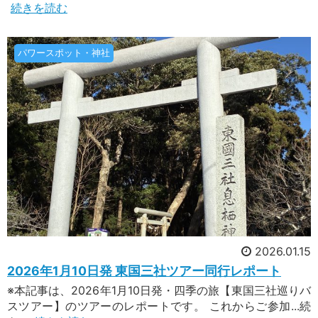
釜山の人気パワースポットを巡る特別ツアーで
2026年6月18日配信
続きを読む
す。成田空港から直行便で約2時間半。日本から
一度は見たい青森ねぶた祭
添乗員が同行し、現地では日本語ガイドがご案内
毎年夏に行われる、「東北三大祭り」をご存じで
するので、海外旅行が初めての方やおひとり参加
パワースポット・神社
すか？青森県 青森ねぶた祭、秋田県 秋田竿燈
の方も安心してご参加いただけます。
まつり、宮城県 仙台七夕まつりですね。今回
は、そのうちの青森ねぶた祭についてご紹介しま
す。青森ねぶた祭は、東北を代表する夏祭りの1
つです。夜の青森の街に、灯りをともした大型ね
2026年6月14日配信
ぶたが現れる瞬間の迫力は、写真や映像では伝え
新ツアーも！四季の山旅シリーズ
きれません。目の前を進むねぶたの大きさ、色
「四季の山旅シリーズ」をご存じですか？このシ
彩、熱気、そして祭り全体を包む高揚感は、花火
リーズは、【四季の旅】の企画担当者ではなく、
やお祭りがお好きな方なら一度は現地で味わって
山が大好きな登山ツアーのガイドたちが自らツア
いただきたい魅力です。
ーを企画しているのが特徴です。このシリーズで
は、ガイド自らが皆さんにおススメしたい山を選
んでいます。メジャーな山ではないけれど実は魅
2026年6月11日配信
力的な山や、登山としては難しくないけれどパワ
山形県で最も格が高い神社へ
2026.01.15
ーがたくさん感じられる山などを、日程限定でご
昨年秋から始まった新ツアー、鳥海山大物忌神社
案内します。おひとりさまも大歓迎！ツアー中に
2026年1月10日発 東国三社ツアー同行レポート
(ちょうかいざんおおものいみじんじゃ)ツアーの
登山仲間ができるかも！？
※本記事は、2026年1月10日発・四季の旅【東国三社巡りバ
予約受付を開始しました！鳥海山大物忌神社のツ
スツアー】のツアーのレポートです。 これからご参加...続
アーを主催している旅行会社は滅多にありませ