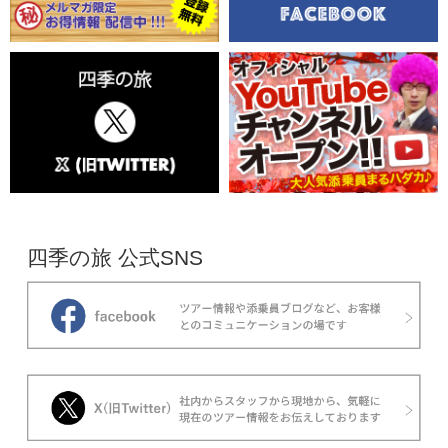
を目指すハイキングツアーをご紹介します。八方
池は、標高2,060mの場所にある神秘的な池で
す。晴れた日には、白馬三山をはじめとする北ア
ルプスの峰々が水面に映り込む、白馬を代表する
絶景スポットです。視界が開けた尾根歩きの中で
2026年5月10日配信
出会うこの景色は、自然がお好きな方にはたまら
元伊勢三社 籠神社の満月限定のお守り
ない魅力ではないでしょうか。
も
元伊勢を巡るツアーについて、2026年7・9月の
予約を開始しました！今回は、満月の日しかいた
だけない籠神社の白いお守りの頒布日に合わせた
日付を選びました。当ツアーのメインテーマは、
四季の旅 公式SNS
元伊勢を巡ること。「元伊勢」とは・・・？崇神
天皇は、それまで皇居内に祀られていた天照大御
2026年5月8日配信
神(あまてらすおおみかみ)などを、より理想的な
[年1回] 吉原祇園祭・花手水めぐり
鎮座地にお祀りすることにしました。そこで、倭
今回は、吉原祇園祭「おてんのさん」の六社詣
姫命に命じて新たな鎮座地を探しに各地を巡らせ
と、伊豆国一宮の三嶋大社をあわせて巡る、神社
ました。
好きの方におすすめの日帰り旅をご案内します。
調べた限りだと、吉原祇園祭に行くツアーを実施
しているのは私たち【四季の旅】だけ。他の旅行
会社のツアーでは行かないような知る人ぞ知る場
2026年3月23日配信