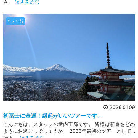
き...
続きを読む
ん。私の知る限りでは他には1社だけです。知る
人ぞ知るマニアックなツアーです。鳥海山大物忌
2026年6月7日配信
神社は、その名の通り鳥海山を御神体とする神社
花火を堪能できる観覧席付も！花火ツ
です。山形県で最も格が高い出羽国一宮にあたり
年末年始
アー
ます。
今年の花火のご予定はお決まりですか？「まだ6
月なのに花火の予約は早すぎるでしょう」と思わ
れるかもしれませんが、花火の観覧席の予約は既
に始まっています。ツアー向けの花火の観覧席
は、春の時点で購入する必要があります。そし
て、私たち旅行会社でも追加購入はできません。
2026年5月31日配信
そのため、特に観覧席付のツアーは人気でも後か
立山登山と越中国一宮の雄山神社
ら定員を増やすということができず、売り切れ御
立山は富山県の北アルプス(飛騨山脈)の北側に位
免に。
置する標高3,015mの連峰群です。「日本百名
山」の1つに数えられている名高い山です。
3,000m級の山ではありますが、立山黒部アルペ
ンルートが通っていて、標高2,450mの室堂まで
2026.01.09
はバスで行くことができます。
2026年5月28日配信
初冨士に金運！縁起がいいツアーです。
6～8月の宿泊パワスポツアー20選
こんにちは。スタッフの武内正輝です。 皆様は新春をどの
6～8月出発の宿泊ツアーの中から、神社仏閣を
ようにお過ごしでしょうか。 2026年最初のツアーとして...
参拝するツアー20選をご紹介します。宿泊ツア
続き...
続きを読む