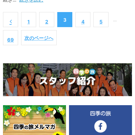
ーのメリットは、日帰りツアーでは行けない遠方
の目的地まで行けることです。関東近郊の神社仏
閣ツアーはほとんど行き尽くしたという方は、宿
…
3
1
2
4
5
泊ツアーで遠方まで足を伸ばしてみてはいかがで
2026年5月24日配信
しょうか。 飛行機／新幹線ツアー、バスツアー
なぜ出雲大社は縁結びで有名なの？
の2つに分けて掲載します。行ってみたかった念
次のページへ
「新年度が始まり、今年度は良いご縁に恵まれる
69
願のパワースポットへ、さあお参りに行きましょ
といいな」
う♪
そんな風に思うことはありませんか？
そんな方にぜひ参拝していただきたいのが、島根
県にある出雲国一宮の出雲大社です。なぜ出雲大
社は縁結びで有名なのでしょうか？
2026年5月21日配信
[予約開始] 日本一の花火 大曲の花火
「日本三大花火」の1つ、大曲の花火ツアーの予
約受付を開始しました！秋田県で行われる大曲の
花火は、全国の花火師たちが技を競い合う全国花
火競技大会です。日本一格の高い大会、世界最高
水準の花火が鑑賞できる大会と呼ばれることもあ
ります。その打ち上げ数は圧巻の約1万8,000
2026年5月17日配信
発！大迫力です。打ち上げの美しさだけでなく、
[先着5名早割] 白馬八方池ハイキング
花火師の技術や表現力がぶつかり合う、花火好き
今回は、長野県白馬村の人気絶景スポット八方池
の方にとって特別な舞台です。