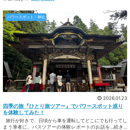
今回は、私が大好きな場所のひとつ、北海道の
「利尻島・礼文島」を訪れるツアーをご紹介いた
します。利尻島は、北海道最北の街の稚内からフ
パワースポット・神社
ェリーで約2時間。最北の海に浮かぶ美しい島で
す。今回のツアーでは、その島のシンボルである
「利尻山(利尻富士)」への登山を目指します。
2026年6月21日配信
『日本百名山』の著者の深田久弥氏は、利尻山に
早割で4,000円引！諏訪湖祭湖上花火
ついて、「島全体が一つの頂点に引きしぼられて
大会
天に向かっている。こんなみごとな海上の山は利
尻岳だけである」
今年の花火大会のご予定はもうお決まりですか？
まだの方は、打ち上げ数が日本一といわれている
長野県の諏訪湖祭湖上花火大会はいかがでしょう
か？今なら早期割引で4,000円もお得！諏訪湖祭
湖上花火大会は、毎年8月15日に開催される、全
国でも有数の規模を誇る花火大会です。その打ち
2026年6月19日配信
上げ数は、なんと約4万発！日本一の打ち上げ数
[新] 韓国釜山パワースポット
を誇ります。
2026.01.23
新ツアー発表！【四季の旅】の海外ツアー第7弾
四季の旅『ひとり旅ツアー』でパワースポット巡り
の登場です。「パワースポット巡りで運気を上げ
を体験してみた！
たい」「海外旅行は久しぶりだけど安心して参加
したい」「日常から離れて気分転換、美しい景色
旅行が好きで、日頃から車を運転してどこにでも行ってし
に癒されたい」そんな方におすすめなのが、韓国
まう筆者に、バスツアーの体験レポートのお話を...続き...