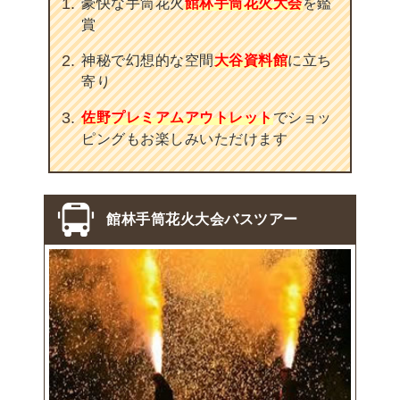
豪快な手筒花火
館林手筒花火大会
を鑑
賞
神秘で幻想的な空間
大谷資料館
に立ち
寄り
佐野プレミアムアウトレット
でショッ
ピングもお楽しみいただけます
コチラ
館林手筒花火大会バスツアー