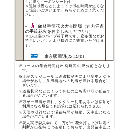
※お得なクーポンシート付
※道路状況などによっては滞在時間が短くな
る場合がございます。あらかじめご了承くだ
さい。
=
館林手筒花火大会開場（迫力満点
の手筒花火をお楽しみください♪）
※1人1席のパイプ椅子席です。座布団などお
持ちいただくとより快適にご観賞いただけま
す。
=
= 東京駅周辺(22:15頃)
※コースの集合時間は出発時間の15分前となりま
す。
※上記スケジュールは道路状況等により変更となる
場合があり、又帰着地への到着が遅れる場合がご
ざいます。
※道路状況などによって神社の立ち寄り順が前後す
る場合がございます。
※万が一帰着が遅れ、タクシー利用あるいは宿泊が
利用となる場合でも請求には応じられません。
※天候や混雑などで滞在時間が短縮、又中止となる
場合がございます。
※花火実行委員会にて、万が一 花火打ち上げ決定の
判断が出発時には確定しておらず、出発後中止と