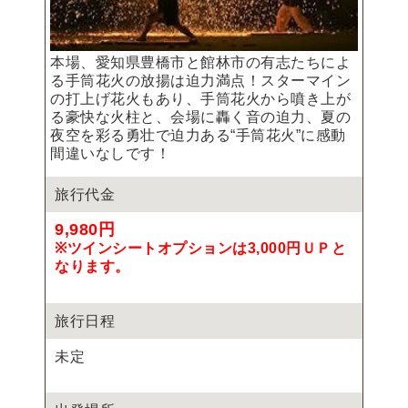
本場、愛知県豊橋市と館林市の有志たちによ
る手筒花火の放揚は迫力満点！スターマイン
の打上げ花火もあり、手筒花火から噴き上が
る豪快な火柱と、会場に轟く音の迫力、夏の
夜空を彩る勇壮で迫力ある“手筒花火”に感動
間違いなしです！
旅行代金
9,980円
※ツインシートオプションは3,000円ＵＰと
なります。
旅行日程
未定