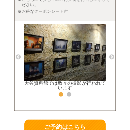
ださい。
※お得なクーポンシート付
花火は必見
大谷資料館では数々の撮影が行われて
関東では
います
ご予約はこちら