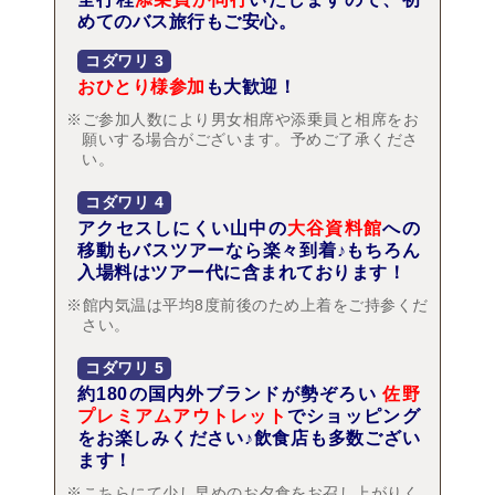
めてのバス旅行もご安心。
コダワリ
3
おひとり様参加
も大歓迎！
※ご参加人数により男女相席や添乗員と相席をお
願いする場合がございます。予めご了承くださ
い。
コダワリ
4
アクセスしにくい山中の
大谷資料館
への
移動もバスツアーなら楽々到着♪もちろん
入場料はツアー代に含まれております！
※館内気温は平均8度前後のため上着をご持参くだ
さい。
コダワリ
5
約180の国内外ブランドが勢ぞろい
佐野
プレミアムアウトレット
でショッピング
をお楽しみください♪飲食店も多数ござい
ます！
※こちらにて少し早めのお夕食をお召し上がりく