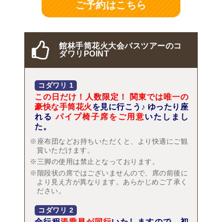
ご予約はこちら
館林手筒花火大会バスツアーのコ
ダワリPOINT
コダワリ
1
この日だけ！人数限定！
関東では唯一の
豪快な手筒花火
を見に行こう♪ ゆったり座
れる
パイプ椅子席をご用意
いたしまし
た。
※座布団などお持ちいただくと、より快適にご観
賞いただけます。
※三脚の使用は禁止となっております。
※階段状の席ではございませんので、席の前後に
より見え方が異なります。あらかじめご了承く
ださい。
コダワリ
2
全行程
添乗員が同行
いたしますので、初