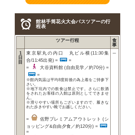
館林手筒花火大会バスツアーの行
程表
ツアー行程
食
事
1
東京駅丸の内口 丸ビル横(11:30集
─
日
合/11:45出発) =
=
目
=
大谷資料館 (自由見学／約70分) =
=
※館内気温は平均8度前後の為上着をご持参下
さい。
※地下坑内での飲食は禁止です。さらに飲酒
をされたお客様の入館は原則としてできませ
ん。
※滑りやすい場所もございますので、履きな
れた歩きやすい靴でお越しください。
=
佐野プレミアムアウトレット (シ
ョッピング&自由夕食／約120分) =
=