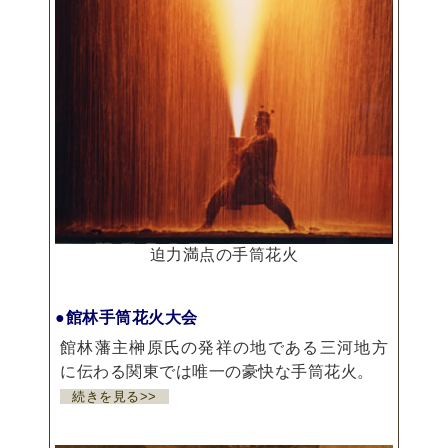
迫力満点の手筒花火
●館林手筒花火大会
館林藩主榊原氏の発祥の地である三河地方
に伝わる関東では唯一の豪快な手筒花火。
続きを見る>>