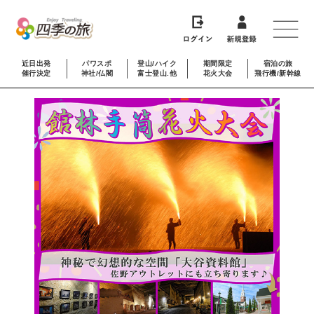
近日出発
パワスポ
登山/ハイク
期間限定
宿泊の旅
催行決定
神社/仏閣
富士登山.他
花火大会
飛行機/新幹線