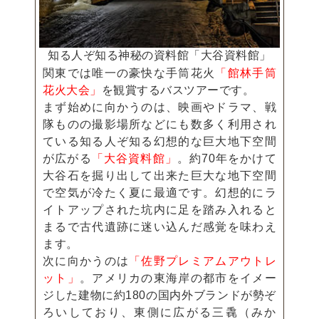
知る人ぞ知る神秘の資料館「大谷資料館」
関東では唯一の豪快な手筒花火
「館林手筒
花火大会」
を観賞するバスツアーです。
まず始めに向かうのは、映画やドラマ、戦
隊ものの撮影場所などにも数多く利用され
ている知る人ぞ知る幻想的な巨大地下空間
が広がる
「大谷資料館」
。約70年をかけて
大谷石を掘り出して出来た巨大な地下空間
で空気が冷たく夏に最適です。幻想的にラ
イトアップされた坑内に足を踏み入れると
まるで古代遺跡に迷い込んだ感覚を味わえ
ます。
次に向かうのは
「佐野プレミアムアウトレ
ット」
。アメリカの東海岸の都市をイメー
ジした建物に約180の国内外ブランドが勢ぞ
ろいしており、東側に広がる三毳（みか