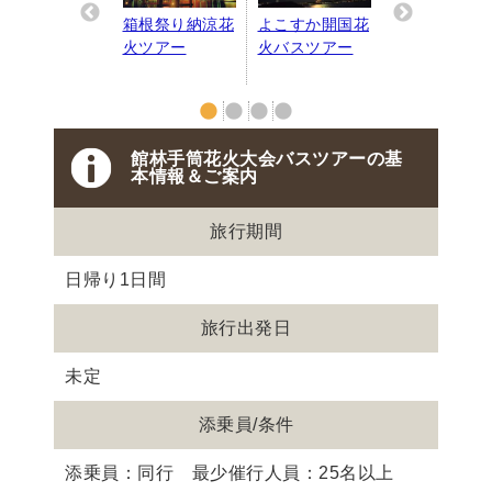
伊勢神宮奉納花
箱根祭り納涼花
よこすか開国花
長岡花火バス
Pr
Ne
火バスツアー
火ツアー
火バスツアー
アー
evi
xt
ou
s
館林手筒花火大会バスツアーの基
本情報＆ご案内
旅行期間
日帰り1日間
旅行出発日
未定
添乗員/条件
添乗員：同行 最少催行人員：25名以上