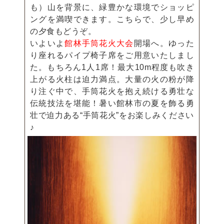
も）山を背景に、緑豊かな環境でショッピ
ングを満喫できます。こちらで、少し早め
の夕食もどうぞ。
いよいよ
館林手筒花火大会
開場へ。ゆった
り座れるパイプ椅子席をご用意いたしまし
た。もちろん1人1席！最大10m程度も吹き
上がる火柱は迫力満点。大量の火の粉が降
り注ぐ中で、手筒花火を抱え続ける勇壮な
伝統技法を堪能！暑い館林市の夏を飾る勇
壮で迫力ある“手筒花火”をお楽しみください
♪