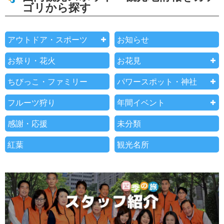
ゴリから探す
アウトドア・スポーツ
お知らせ
お祭り・花火
お花見
ちびっこ・ファミリー
パワースポット・神社
フルーツ狩り
年間イベント
感謝・応援
未分類
紅葉
観光名所