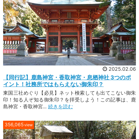
2025.02.06
【同行記】鹿島神宮・香取神宮・息栖神社 3つのポ
イント！社務所ではもらえない御朱印？
東国三社めぐり【必見】ネット検索しても出てこない御朱
印！知る人ぞ知る御朱印？を拝受しよう！この記事は、鹿
島神宮・香取神宮...
続きを読む
356,065
view