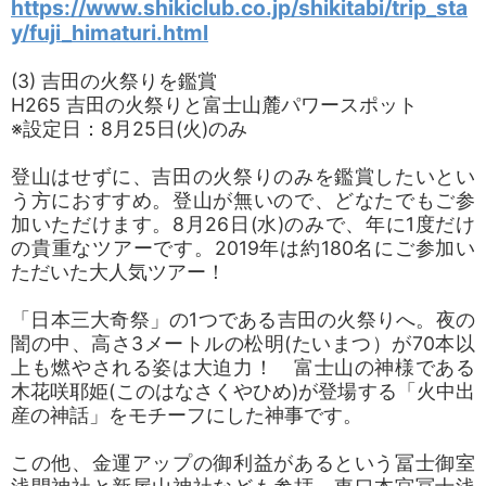
https://www.shikiclub.co.jp/shikitabi/trip_sta
y/fuji_himaturi.html
(3) 吉田の火祭りを鑑賞
H265 吉田の火祭りと富士山麓パワースポット
※設定日：8月25日(火)のみ
登山はせずに、吉田の火祭りのみを鑑賞したいとい
う方におすすめ。登山が無いので、どなたでもご参
加いただけます。8月26日(水)のみで、年に1度だけ
の貴重なツアーです。2019年は約180名にご参加い
ただいた大人気ツアー！
「日本三大奇祭」の1つである吉田の火祭りへ。夜の
闇の中、高さ3メートルの松明(たいまつ）が70本以
上も燃やされる姿は大迫力！ 富士山の神様である
木花咲耶姫(このはなさくやひめ)が登場する「火中出
産の神話」をモチーフにした神事です。
この他、金運アップの御利益があるという冨士御室