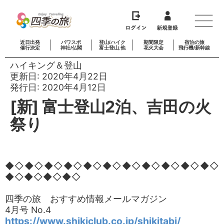
近日出発
パワスポ
登山/ハイク
期間限定
宿泊の旅
催行決定
神社/仏閣
富士登山.他
花火大会
飛行機/新幹線
ハイキング＆登山
更新日:
2020年4月22日
発行日:
2020年4月12日
[新] 富士登山2泊、吉田の火
祭り
◆◇◆◇◆◇◆◇◆◇◆◇◆◇◆◇◆◇◆◇◆◇
◆◇◆◇◆◇◆◇
四季の旅 おすすめ情報メールマガジン
4月号 No.4
https://www.shikiclub.co.jp/shikitabi/