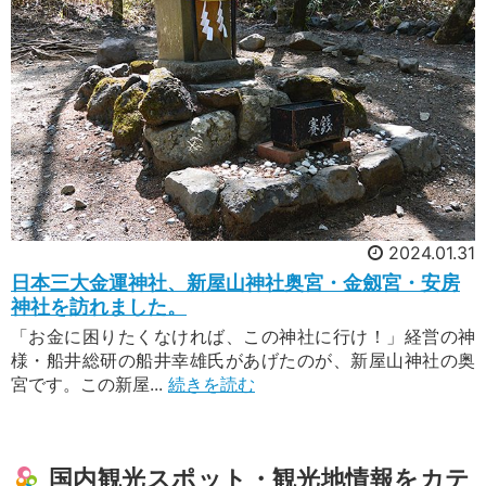
2024.01.31
日本三大金運神社、新屋山神社奥宮・金劔宮・安房
神社を訪れました。
「お金に困りたくなければ、この神社に行け！」経営の神
様・船井総研の船井幸雄氏があげたのが、新屋山神社の奥
宮です。この新屋...
続きを読む
国内観光スポット・観光地情報をカテ