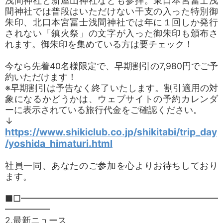
浅間神社と新屋山神社なども参拝。東口本宮冨士浅
間神社では普段はいただけない干支の入った特別御
朱印、北口本宮冨士浅間神社では年に１回しか発行
されない「鎮火祭」の文字が入った御朱印も頒布さ
れます。御朱印を集めている方は要チェック！
今なら先着40名様限定で、早期割引の7,980円でご予
約いただけます！
※早期割引は予告なく終了いたします。割引適用の対
象になるかどうかは、ウェブサイトの予約カレンダ
ーに表示されている旅行代金をご確認ください。
↓
https://www.shikiclub.co.jp/shikitabi/trip_day
/yoshida_himaturi.html
社員一同、あなたのご参加を心よりお待ちしており
ます。
■□━━━━━━━━━━━━━━━━━━━━━━
━━━━━
2.最新ニュース