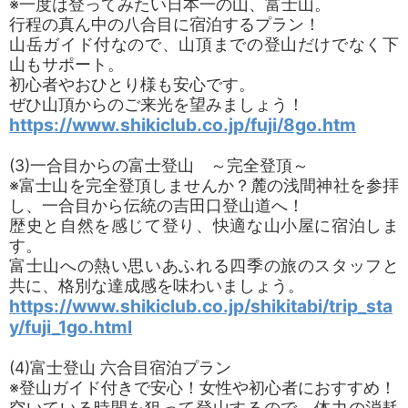
※一度は登ってみたい日本一の山、富士山。
行程の真ん中の八合目に宿泊するプラン！
山岳ガイド付なので、山頂までの登山だけでなく下
山もサポート。
初心者やおひとり様も安心です。
ぜひ山頂からのご来光を望みましょう！
https://www.shikiclub.co.jp/fuji/8go.htm
(3)一合目からの富士登山 ～完全登頂～
※富士山を完全登頂しませんか？麓の浅間神社を参拝
し、一合目から伝統の吉田口登山道へ！
歴史と自然を感じて登り、快適な山小屋に宿泊しま
す。
富士山への熱い思いあふれる四季の旅のスタッフと
共に、格別な達成感を味わいましょう。
https://www.shikiclub.co.jp/shikitabi/trip_sta
y/fuji_1go.html
(4)富士登山 六合目宿泊プラン
※登山ガイド付きで安心！女性や初心者におすすめ！
空いている時間を狙って登山するので、体力の消耗