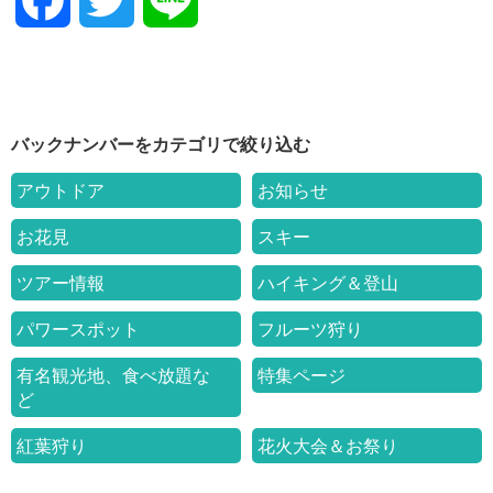
F
T
L
a
w
i
c
i
n
バックナンバーをカテゴリで絞り込む
e
t
e
アウトドア
お知らせ
b
t
お花見
スキー
o
e
ツアー情報
ハイキング＆登山
パワースポット
フルーツ狩り
o
r
有名観光地、食べ放題な
特集ページ
k
ど
紅葉狩り
花火大会＆お祭り