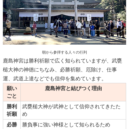
朝から参拝する人々の行列
鹿島神宮は勝利祈願で広く知られていますが、武甕
槌大神の神徳にちなみ、必勝祈願、厄除け、仕事
運、武道上達などでも信仰を集めています。
願い
鹿島神宮と結びつく理由
ごと
勝利
武甕槌大神が武神として信仰されてきたた
祈願
め
必勝
勝負事に強い神様として知られるため