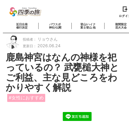
近日出発
パワスポ
登山/ハイク
期間限定
催行決定
神社/仏閣
富士登山.他
花火大会
リョウさん
投稿者：
2026.06.24
更新日：
鹿島神宮はなんの神様を祀
っているの？ 武甕槌大神と
ご利益、主な見どころをわ
かりやすく解説
女性におすすめ