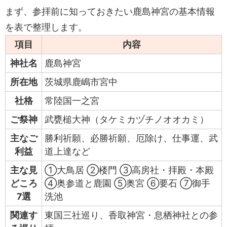
まず、参拝前に知っておきたい鹿島神宮の基本情報
を表で整理します。
項目
内容
神社名
鹿島神宮
所在地
茨城県鹿嶋市宮中
社格
常陸国一之宮
ご祭神
武甕槌大神（タケミカヅチノオオカミ）
主なご
勝利祈願、必勝祈願、厄除け、仕事運、武
利益
道上達など
主な見
①大鳥居 ②楼門 ③高房社・拝殿・本殿
どころ
④奥参道と鹿園 ⑤奥宮 ⑥要石 ⑦御手
7選
洗池
関連す
東国三社巡り、香取神宮・息栖神社との参