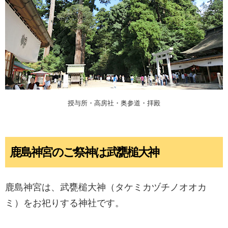
授与所・高房社・奥参道・拝殿
鹿島神宮のご祭神は武甕槌大神
鹿島神宮は、武甕槌大神（タケミカヅチノオオカ
ミ）をお祀りする神社です。