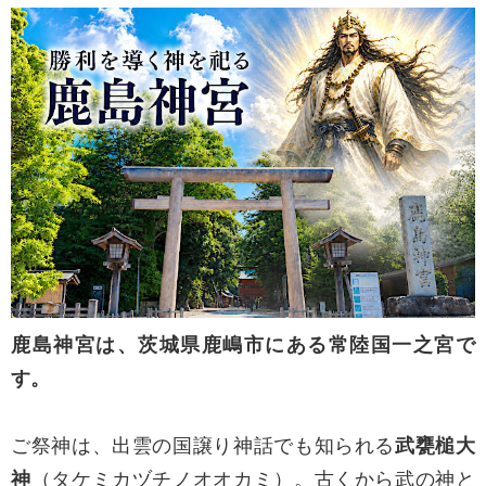
鹿島神宮は、茨城県鹿嶋市にある常陸国一之宮で
す。
ご祭神は、出雲の国譲り神話でも知られる
武甕槌大
神
（タケミカヅチノオオカミ）。古くから武の神と