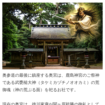
奥参道の最後に鎮座する奥宮は、鹿島神宮のご祭神
である武甕槌大神（タケミカヅチノオオカミ）の荒
御魂（神の荒ぶる面）を祀るお社です。
現在の奥宮は、徳川家康が関ヶ原戦勝の御礼として