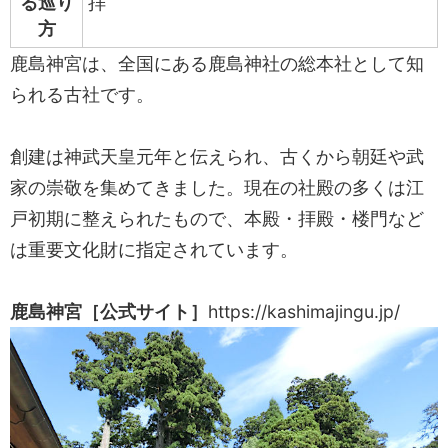
る巡り
拝
方
鹿島神宮は、全国にある鹿島神社の総本社として知
られる古社です。
創建は神武天皇元年と伝えられ、古くから朝廷や武
家の崇敬を集めてきました。現在の社殿の多くは江
戸初期に整えられたもので、本殿・拝殿・楼門など
は重要文化財に指定されています。
鹿島神宮［公式サイト］
https://kashimajingu.jp/