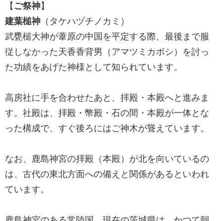
【
ご祭神
】
建葉槌神
（タケハヅチノカミ）
武甕槌大神が葦原の中国を平定する際、最後まで服
従しなかった天香香背男（アマツミカボシ）を討っ
た功績をあげた神様として知られています。
高房社に手を合わせたあと、拝殿・本殿へと進みま
す。社殿は、拝殿・幣殿・石の間・本殿が一体とな
った構成で、すぐ後ろにはご神木が聳えています。
なお、鹿島神宮の拝殿（本殿）が北を向いているの
は、古代の東北方面への備えと関係があるといわれ
ています。
鹿島神宮のある常陸国、現在の茨城県は、かつて朝