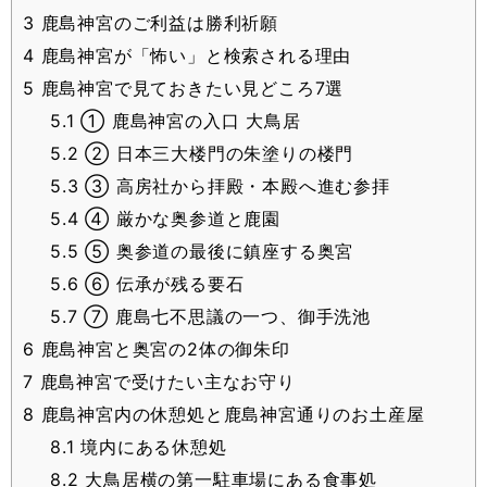
3
鹿島神宮のご利益は勝利祈願
4
鹿島神宮が「怖い」と検索される理由
5
鹿島神宮で見ておきたい見どころ7選
5.1
① 鹿島神宮の入口 大鳥居
5.2
② 日本三大楼門の朱塗りの楼門
5.3
③ 高房社から拝殿・本殿へ進む参拝
5.4
④ 厳かな奥参道と鹿園
5.5
⑤ 奥参道の最後に鎮座する奥宮
5.6
⑥ 伝承が残る要石
5.7
⑦ 鹿島七不思議の一つ、御手洗池
6
鹿島神宮と奥宮の2体の御朱印
7
鹿島神宮で受けたい主なお守り
8
鹿島神宮内の休憩処と鹿島神宮通りのお土産屋
8.1
境内にある休憩処
8.2
大鳥居横の第一駐車場にある食事処