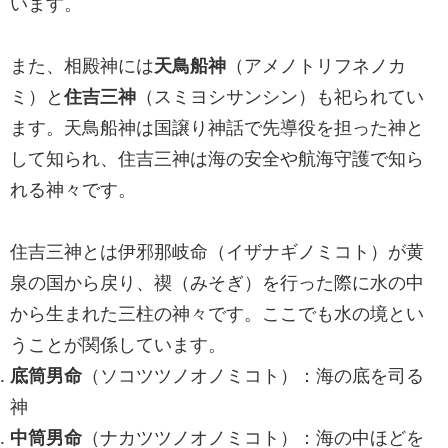
います。
また、相殿神には
天鳥船神
（アメノトリフネノカ
ミ）と
住吉三神
（スミヨシサンシン）も祀られてい
ます。天鳥船神は国譲り神話で先導役を担った神と
して知られ、住吉三神は海の安全や航海守護で知ら
れる神々です。
住吉三神とは伊邪那岐命（イザナギノミコト）が黄
泉の国から戻り、禊（みそぎ）を行った際に水の中
から生まれた三柱の神々です。ここでも水の境とい
うことが関係しています。
底筒男命
（ソコツツノオノミコト）：海の底を司る
神
中筒男命
（ナカツツノオノミコト）：海の中ほどを