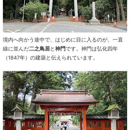
境内へ向かう途中で、はじめに目に入るのが、一直
線に並んだ
二之鳥居
と
神門
です。神門は弘化四年
（1847年）の建築と伝えられています。