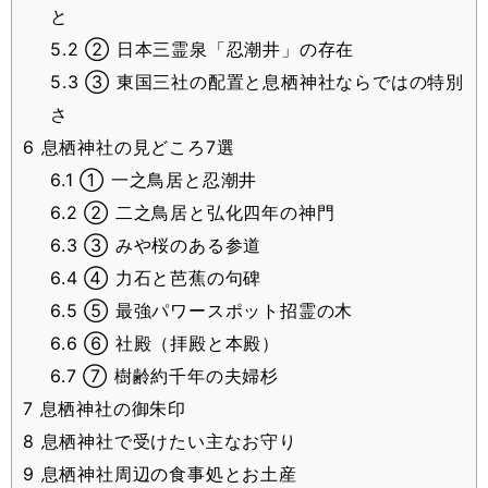
と
5.2
② 日本三霊泉「忍潮井」の存在
5.3
③ 東国三社の配置と息栖神社ならではの特別
さ
6
息栖神社の見どころ7選
6.1
① 一之鳥居と忍潮井
6.2
② 二之鳥居と弘化四年の神門
6.3
③ みや桜のある参道
6.4
④ 力石と芭蕉の句碑
6.5
⑤ 最強パワースポット招霊の木
6.6
⑥ 社殿（拝殿と本殿）
6.7
⑦ 樹齢約千年の夫婦杉
7
息栖神社の御朱印
8
息栖神社で受けたい主なお守り
9
息栖神社周辺の食事処とお土産