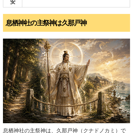
安
息栖神社の主祭神は久那戸神
息栖神社の主祭神は、久那戸神（クナドノカミ）で