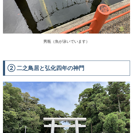
男瓶（魚が泳いでいます）
② 二之鳥居と弘化四年の神門