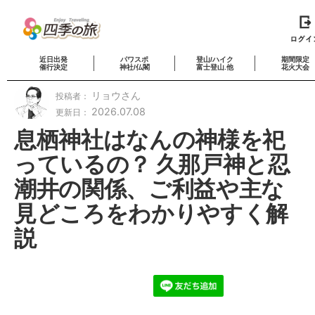
近日出発
パワスポ
登山/ハイク
期間限定
催行決定
神社/仏閣
富士登山.他
花火大会
リョウさん
投稿者：
2026.07.08
更新日：
息栖神社はなんの神様を祀
っているの？ 久那戸神と忍
潮井の関係、ご利益や主な
見どころをわかりやすく解
説