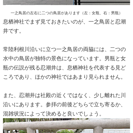
一之鳥居の左右に二つの鳥居があります（左：女瓶、右：男瓶）
息栖神社でまず見ておきたいのが、一之鳥居と忍潮
井です。
常陸利根川沿いに立つ一之鳥居の両脇には、二つの
水中の鳥居が独特の景色になっています。男瓶と女
瓶の伝説が残る忍潮井は、息栖神社を代表する見ど
ころであり、ほかの神社ではあまり見られません。
また、忍潮井は社殿の近くではなく、少し離れた川
沿いにあります。参拝の前後どちらで立ち寄るか、
混雑状況によって決めると良いでしょう。