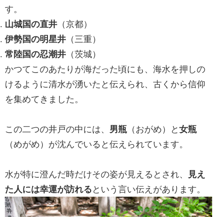
す。
山城国の直井
（京都）
伊勢国の明星井
（三重）
常陸国の忍潮井
（茨城）
かつてこのあたりが海だった頃にも、海水を押しの
けるように清水が湧いたと伝えられ、古くから信仰
を集めてきました。
この二つの井戸の中には、
男瓶
（おがめ）と
女瓶
（めがめ）が沈んでいると伝えられています。
水が特に澄んだ時だけその姿が見えるとされ、
見え
た人には幸運が訪れる
という言い伝えがあります。