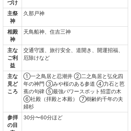
づけ
主祭
久那戸神
神
相殿
天鳥船神、住吉三神
神
主な
交通守護、旅行安全、道開き、開運招福、
ご利
厄除けなど
益
主な
①一之鳥居と忍潮井 ②二之鳥居と弘化四
見ど
年の神門 ③みや桜のある参道 ④力石と芭
ころ
蕉の句碑 ⑤最強パワースポット招霊の木
⑥社殿（拝殿と本殿） ⑦樹齢約千年の夫
婦杉
参拝
30分〜60分ほど
の目