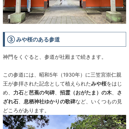
③ みや桜のある参道
神門をくぐると、参道が社殿まで続きます。
この参道には、昭和5年（1930年）に三笠宮崇仁親
王が参拝された記念として植えられた
みや桜
をはじ
め、
力石
と
芭蕉の句碑
、
招霊（おがたま）の木
、
さ
ざれ石
、
息栖神社ゆかりの歌碑
など、いくつもの見
どころがあります。