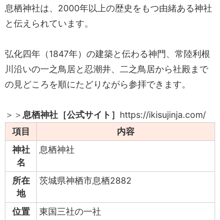
息栖神社は、2000年以上の歴史をもつ由緒ある神社
と伝えられています。
弘化四年（1847年）の建築と伝わる神門、常陸利根
川沿いの一之鳥居と忍潮井、二之鳥居から社殿まで
の見どころを順にたどりながら参拝できます。
＞＞
息栖神社［公式サイト］
https://ikisujinja.com/
項目
内容
神社
息栖神社
名
所在
茨城県神栖市息栖2882
地
位置
東国三社の一社