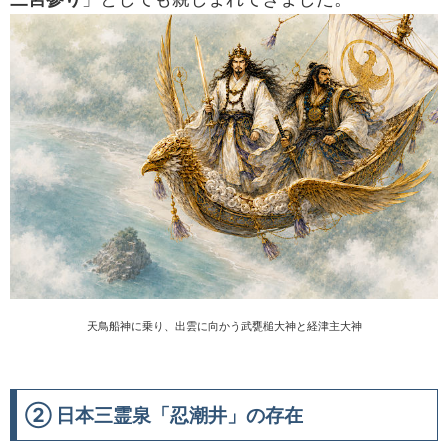
天鳥船神に乗り、出雲に向かう武甕槌大神と経津主大神
② 日本三霊泉「忍潮井」の存在