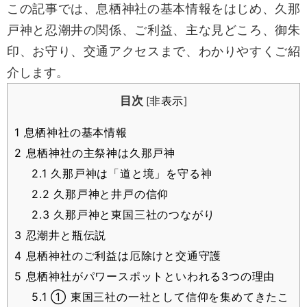
この記事では、息栖神社の基本情報をはじめ、久那
戸神と忍潮井の関係、ご利益、主な見どころ、御朱
印、お守り、交通アクセスまで、わかりやすくご紹
介します。
目次
非表示
[
]
1
息栖神社の基本情報
2
息栖神社の主祭神は久那戸神
2.1
久那戸神は「道と境」を守る神
2.2
久那戸神と井戸の信仰
2.3
久那戸神と東国三社のつながり
3
忍潮井と瓶伝説
4
息栖神社のご利益は厄除けと交通守護
5
息栖神社がパワースポットといわれる3つの理由
5.1
① 東国三社の一社として信仰を集めてきたこ