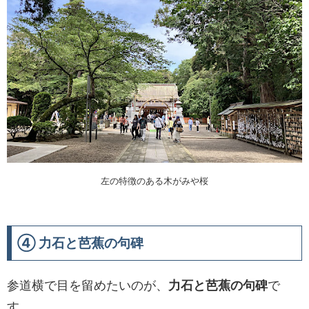
左の特徴のある木がみや桜
④ 力石と芭蕉の句碑
参道横で目を留めたいのが、
力石と芭蕉の句碑
で
す。