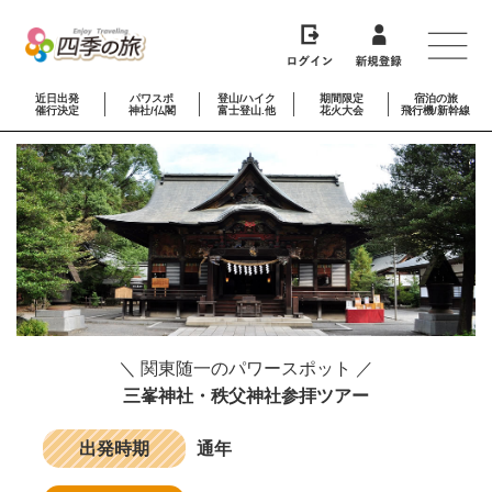
近日出発
パワスポ
登山/ハイク
期間限定
宿泊の旅
催行決定
神社/仏閣
富士登山.他
花火大会
飛行機/新幹線
＼ 関東随一のパワースポット ／
三峯神社・秩父神社参拝ツアー
出発時期
通年