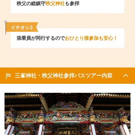
秩父の総鎮守
秩父神社
も参拝
イチオシ3
添乗員が同行するので
おひとり様参加も安心！
三峯神社・秩父神社参拝バスツアー内容