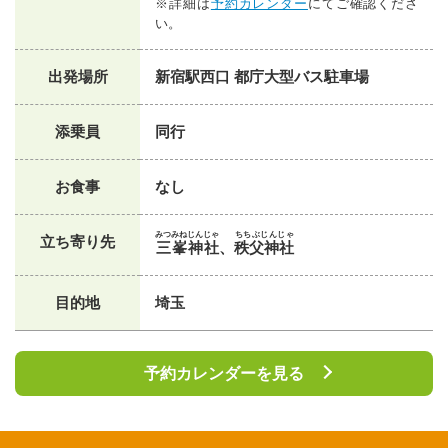
※詳細は
予約カレンダー
にてご確認くださ
い。
出発場所
新宿駅西口 都庁大型バス駐車場
添乗員
同行
お食事
なし
みつみねじんじゃ
ちちぶじんじゃ
立ち寄り先
三峯神社
、
秩父神社
目的地
埼玉
予約カレンダーを見る