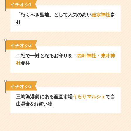
イチオシ1
「行くべき聖地」として人気の高い
走水神社
参
拝
イチオシ2
二社で一対となるお守りを！
西叶神社・東叶神
社
参拝
イチオシ3
三崎漁港前にある産直市場
うらりマルシェ
で自
由昼食&お買い物