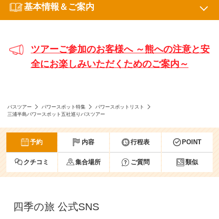
基本情報＆ご案内
ツアーご参加のお客様へ ～熊への注意と安
全にお楽しみいただくためのご案内～
バスツアー
パワースポット特集
パワースポットリスト
三浦半島パワースポット五社巡りバスツアー
予約
内容
行程表
POINT
クチコミ
集合場所
ご質問
類似
四季の旅 公式SNS