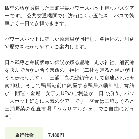
四季の旅が厳選した三浦半島パワースポット巡りバスツア
ーです。 公共交通機関では訪れにくい五社を、バスで効
率よく一日で参拝できます。
パワースポットに詳しい添乗員が同行し、各神社のご利益
や歴史をわかりやすくご案内します。
日本武尊と弟橘媛命の伝説が残る聖地・走水神社、浦賀港
を挟んで向かい合う東西の叶神社（二社を巡ると願いが叶
うと伝わります）、三浦半島の総鎮守として創建された海
南神社、そして鴨居港前に鎮座する鴨居八幡神社。縁結
び・開運・金運・女子力UPのご利益が一日で揃う、パワ
ースポット好きに人気のツアーです。昼食は三崎まぐろと
三浦野菜の産直市場「うらりマルシェ」でご自由にどう
ぞ。
旅行代金
7,480円