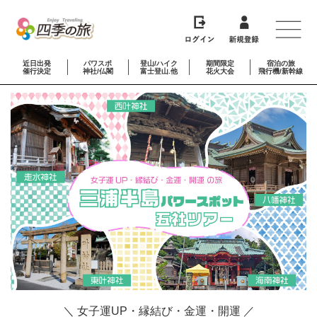
近日出発
パワスポ
登山/ハイク
期間限定
宿泊の旅
催行決定
神社/仏閣
富士登山.他
花火大会
飛行機/新幹線
＼ 女子運UP・縁結び・金運・開運 ／