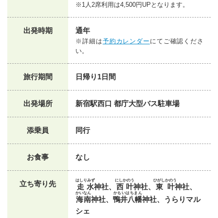
※1人2席利用は4,500円UPとなります。
出発時期
通年
※詳細は
予約カレンダー
にてご確認くださ
い。
旅行期間
日帰り1日間
出発場所
新宿駅西口 都庁大型バス駐車場
添乗員
同行
お食事
なし
はしりみず
にしかのう
ひがしかのう
立ち寄り先
走水
神社、
西叶
神社、
東叶
神社、
かいなん
かもいはちまん
海南
神社、
鴨井八幡
神社、うらりマル
シェ