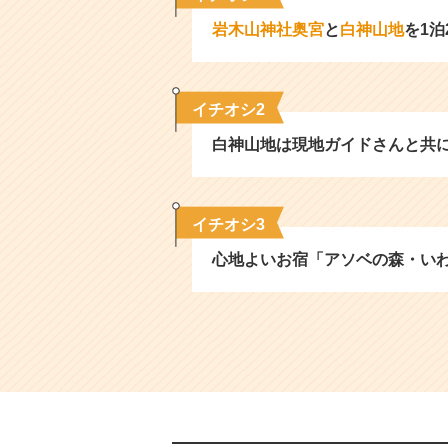
岩木山神社奥宮
と
白神山地
を1泊
イチオシ2
白神山地は現地ガイドさんと共
イチオシ3
心地よいお宿「アソベの森・い