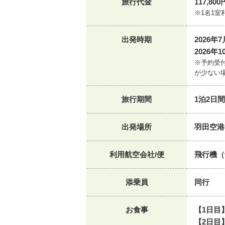
旅行代金
117,80
※1名1室
出発時期
2026年7
2026年1
※予約受
が少ない
旅行期間
1泊2日間
出発場所
羽田空港
利用航空会社/便
飛行機（予
添乗員
同行
お食事
【1日目
【2日目