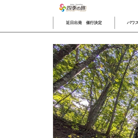
近日出発 催行決定
パワス