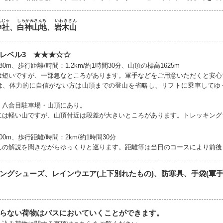
んじゃ
しらかみさんち
いわきさん
神社
、
白神山地
、
岩木山
レベル3 ★★★☆☆
80m、歩行距離/時間：1.2km/約1時間30分、山頂の標高1625m
は短いですが、一部急なところがあります。軍手などをご用意いただくと安心
は、体力的に自信がない方は山頂までの登山を省略し、リフトに乗車してゆ
：八合目駐車場・山頂にあり。
には軽い山ですが、山頂付近は段差が大きいところがあります。トレッキング
00m、歩行距離/時間：2km/約1時間30分
んの解説を聞きながらゆっくりと巡ります。距離等は当日のコースにより前後
ングシューズ、レインウエア(上下別れたもの)、防寒具、手袋(軍
らない荷物はバスにおいていくことができます。