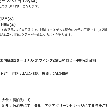
0円〜127,800円（2名1室）
利用は2,000円UPとなります。
月2日(木)
0月9日(金)
付：出発日の約2ヵ月前まで。以降は空きがある場合のみ予約可能です（約2
場合は2ヵ月前にツアーが中止になることがあります。
国内線第1ターミナル 北ウィング2階出発ロビー4番時計台前
定） 往路：JAL143便、復路：JAL148便
】夕食：宿泊先にて
】朝食：宿泊先にて、昼食：アクアグリーンビレッジにて弁当をご