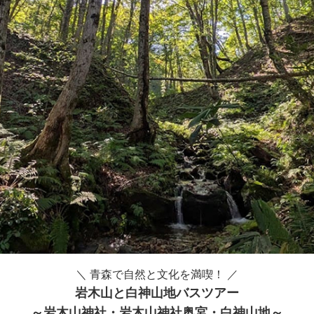
＼ 青森で自然と文化を満喫！ ／
岩木山と白神山地バスツアー
～岩木山神社・岩木山神社奥宮・白神山地～