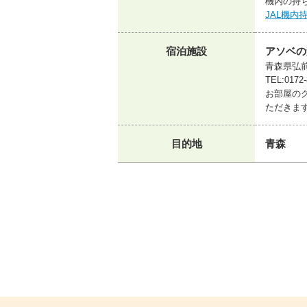
機内の持
JAL機内
宿泊施設
アソベの
青森県弘前
TEL:0172-
お部屋の
ただきま
目的地
青森