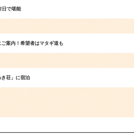
2日で堪能
にご案内！希望者はマタギ道も
わき荘」に宿泊