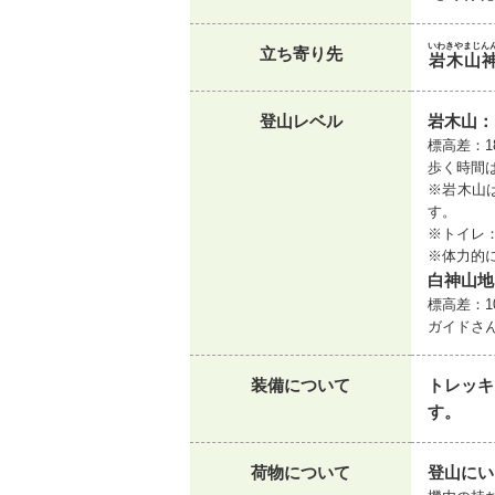
いわきやまじん
立ち寄り先
岩木山
登山レベル
岩木山：
標高差：1
歩く時間
※岩木山
す。
※トイレ
※体力的
白神山地
標高差：1
ガイドさ
装備について
トレッキ
す。
荷物について
登山にい