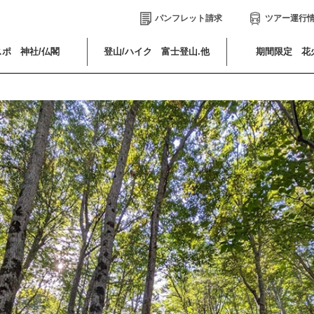
パンフレット請求
ツアー運行
ポ 神社/仏閣
登山/ハイク 富士登山.他
期間限定 花