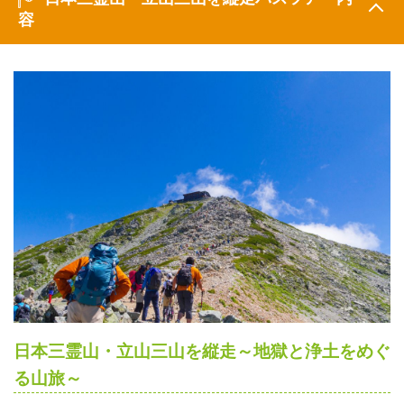
容
日本三霊山・立山三山を縦走～地獄と浄土をめぐ
る山旅～