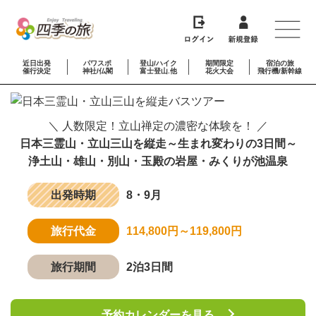
近日出発
パワスポ
登山/ハイク
期間限定
宿泊の旅
催行決定
神社/仏閣
富士登山.他
花火大会
飛行機/新幹線
＼ 人数限定！立山禅定の濃密な体験を！ ／
日本三霊山・立山三山を縦走～生まれ変わりの3日間～
浄土山・雄山・別山・玉殿の岩屋・みくりが池温泉
出発時期
8・9月
旅行代金
114,800円～119,800円
旅行期間
2泊3日間
予約カレンダーを見る