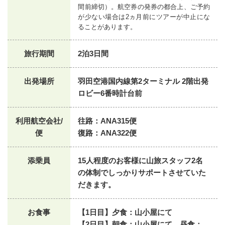
間前締切）。航空券の発券の都合上、ご予約
が少ない場合は2ヵ月前にツアーが中止にな
ることがあります。
旅行期間
2泊3日間
出発場所
羽田空港国内線第2ターミナル 2階出発
ロビー6番時計台前
利用航空会社/
往路：ANA315便
便
復路：ANA322便
添乗員
15人程度のお客様に山旅スタッフ2名
の体制でしっかりサポートさせていた
だきます。
お食事
【1日目】夕食：山小屋にて
【2日目】朝食：山小屋にて 昼食：