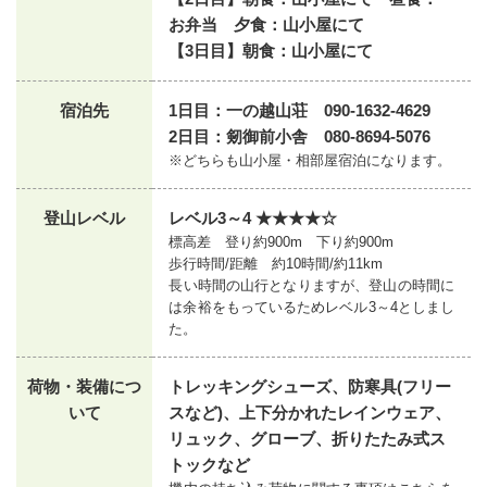
お弁当 夕食：山小屋にて
【3日目】朝食：山小屋にて
宿泊先
1日目：一の越山荘 090-1632-4629
2日目：剱御前小舎 080-8694-5076
※どちらも山小屋・相部屋宿泊になります。
登山レベル
レベル3～4 ★★★★☆
標高差 登り約900m 下り約900m
歩行時間/距離 約10時間/約11km
長い時間の山行となりますが、登山の時間に
は余裕をもっているためレベル3～4としまし
た。
荷物・装備につ
トレッキングシューズ、防寒具(フリー
いて
スなど)、上下分かれたレインウェア、
リュック、グローブ、折りたたみ式ス
トックなど