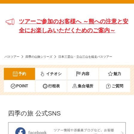
ツアーご参加のお客様へ ～熊への注意と安
全にお楽しみいただくためのご案内～
バスツアー
四季の山旅シリーズ
日本三霊山・立山三山を縦走バスツアー
予約
イチオシ
内容
魅力
POINT
行程表
集合場所
ご質問
四季の旅 公式SNS