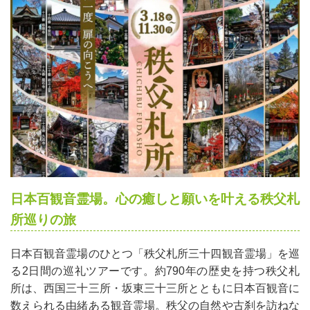
日本百観音霊場。心の癒しと願いを叶える秩父札
所巡りの旅
日本百観音霊場のひとつ「秩父札所三十四観音霊場」を巡
る2日間の巡礼ツアーです。約790年の歴史を持つ秩父札
所は、西国三十三所・坂東三十三所とともに日本百観音に
数えられる由緒ある観音霊場。秩父の自然や古刹を訪ねな