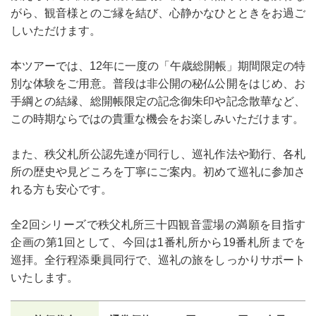
がら、観音様とのご縁を結び、心静かなひとときをお過ご
しいただけます。
本ツアーでは、12年に一度の「午歳総開帳」期間限定の特
別な体験をご用意。普段は非公開の秘仏公開をはじめ、お
手綱との結縁、総開帳限定の記念御朱印や記念散華など、
この時期ならではの貴重な機会をお楽しみいただけます。
また、秩父札所公認先達が同行し、巡礼作法や勤行、各札
所の歴史や見どころを丁寧にご案内。初めて巡礼に参加さ
れる方も安心です。
全2回シリーズで秩父札所三十四観音霊場の満願を目指す
企画の第1回として、今回は1番札所から19番札所までを
巡拝。全行程添乗員同行で、巡礼の旅をしっかりサポート
いたします。