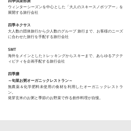
四季倶楽部旅
ウィンターシーズンを中心とした「大人のスキースノボツアー」を
展開する旅行会社
四季ネクサス
大人数の団体旅行から少人数のグループ 旅行まで、お客様のニーズ
に合わせた旅行を手配する旅行会社
SMT
海外をメインとしたトレッキングからスキーまで、あらゆるアクテ
ィビティを企画手配する旅行会社
四季膳
～旬菜お粥オーガニックレストラン～
無農薬＆化学肥料未使用の食材を利用したオーガニックレストラ
ン。
発芽玄米のお粥と季節のお野菜で作る創作料理が自慢。