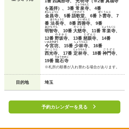
1番
四萬部寺
、
光明寺
（※2番
真福寺
じょうせんじ
を遥拝）、 3番
常泉寺
、 4番
きんしょうじ
ごかのどう
ぼくうんじ
金昌寺
、 5番
語歌堂
、 6番
卜雲寺
、 7
ほうちょうじ
さいぜんじ
番
法長寺
、 8番
西善寺
、 9番
あけちでら
だいじじ
じょうらくじ
明智寺
、 10番
大慈寺
、 11番
常楽寺
、
のさかじ
じげんじ
12番
野坂寺
、 13番
慈眼寺
、 14番
いまみやぼう
しょうりんじ
今宮坊
、 15番
少林寺
、 16番
さいこうじ
じょうりんじ
ごうどじ
西光寺
、 17番
定林寺
、 18番
神門寺
、
りゅうせきじ
19番
龍石寺
※札所の順番が入れ替わる場合があります。
目的地
埼玉
予約カレンダーを見る