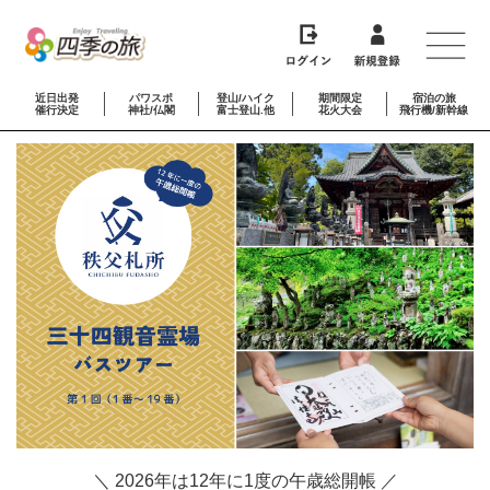
近日出発
パワスポ
登山/ハイク
期間限定
宿泊の旅
催行決定
神社/仏閣
富士登山.他
花火大会
飛行機/新幹線
＼ 2026年は12年に1度の午歳総開帳 ／