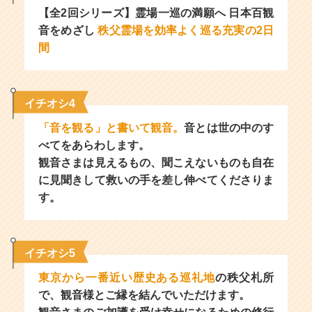
【全2回シリーズ】霊場一巡の満願へ 日本百観
音をめざし
秩父霊場を効率よく巡る充実の2日
間
イチオシ4
「音を観る」と書いて観音。
音とは世の中のす
べてをあらわします。
観音さまは見えるもの、聞こえないものも自在
に見聞きして救いの手を差し伸べてくださりま
す。
イチオシ5
東京から一番近い歴史ある巡礼地
の秩父札所
で、観音様とご縁を結んでいただけます。