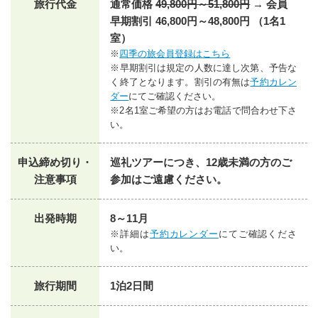
旅行代金
通常価格
49,800円～51,800円
→ 会員
早期割引 46,800円～48,800円 （1名1
室）
※
四季の旅会員登録はこちら
※早期割引は規定の人数に達し次第、予告な
く終了となります。割引の有無は
予約カレン
ダー
にてご確認ください。
※2名1室ご希望の方はお電話で問合わせ下さ
い。
申込締め切り・
巡礼ツアーにつき、12歳未満の方のご
注意事項
参加はご遠慮ください。
出発時期
8～11月
※詳細は
予約カレンダー
にてご確認くださ
い。
旅行期間
1泊2日間