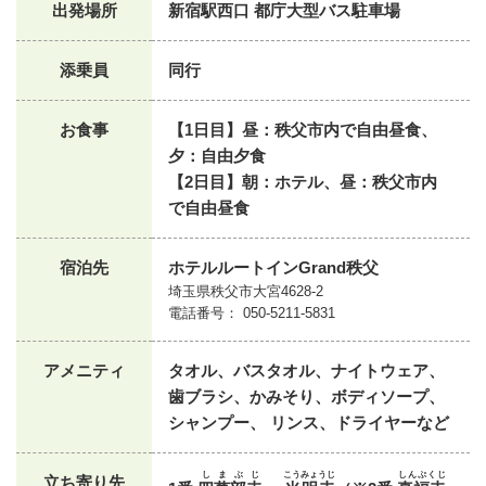
出発場所
新宿駅西口 都庁大型バス駐車場
添乗員
同行
お食事
【1日目】昼：秩父市内で自由昼食、
夕：自由夕食
【2日目】朝：ホテル、昼：秩父市内
で自由昼食
宿泊先
ホテルルートインGrand秩父
埼玉県秩父市大宮4628-2
電話番号： 050-5211-5831
アメニティ
タオル、バスタオル、ナイトウェア、
歯ブラシ、かみそり、ボディソープ、
シャンプー、 リンス、ドライヤーなど
しまぶじ
こうみょうじ
しんぷくじ
立ち寄り先