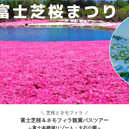
＼ 芝桜とネモフィラ ／
富士芝桜＆ネモフィラ観賞バスツアー
～富士本栖湖リゾート・大石公園～