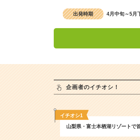
出発時期
4月中旬～5月
企画者のイチオシ！
イチオシ1
山梨県・富士本栖湖リゾートで