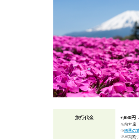
旅行代金
7,980円
※前方席（
※
四季の
※早期割