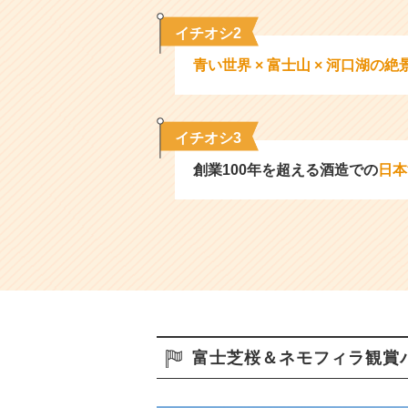
イチオシ2
青い世界 × 富士山 × 河口湖の絶
イチオシ3
創業100年を超える酒造での
日本
富士芝桜＆ネモフィラ観賞