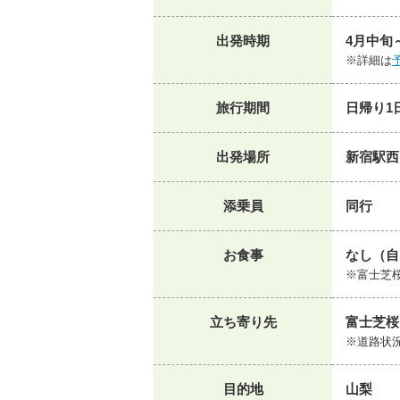
出発時期
4月中旬
※詳細は
旅行期間
日帰り1
出発場所
新宿駅西
添乗員
同行
お食事
なし（自
※富士芝
立ち寄り先
富士芝桜
※道路状
目的地
山梨