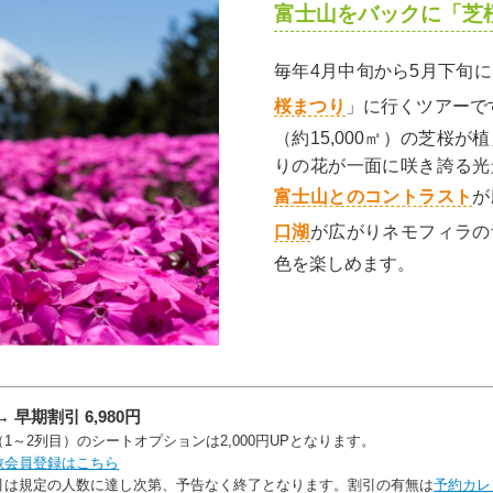
富士山をバックに「芝
毎年4月中旬から5月下旬
桜まつり
」に行くツアーで
（約15,000㎡）の芝桜
りの花が一面に咲き誇る光
富士山とのコントラスト
が
口湖
が広がりネモフィラの
色を楽しめます。
→
早期割引 6,980円
1～2列目）のシートオプションは2,000円UPとなります。
旅会員登録はこちら
引は規定の人数に達し次第、予告なく終了となります。割引の有無は
予約カレ