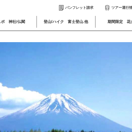
パンフレット請求
ツアー運行
ポ 神社/仏閣
登山/ハイク 富士登山.他
期間限定 花