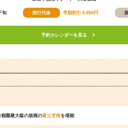
下旬
旅行代金
早期割引 6,980円
予約カレンダーを見る
首都圏最大級の規模の
富士芝桜
を堪能