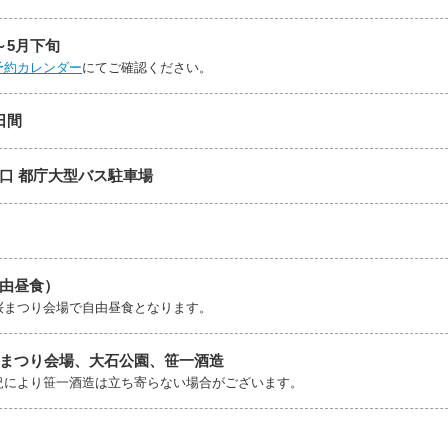
～5月下旬
予約カレンダー
にてご確認ください。
日間
口 都庁大型バス駐車場
由昼食）
桜まつり会場で自由昼食となります。
まつり会場、大石公園、笹一酒造
況により笹一酒造は立ち寄らない場合がございます。