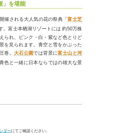
桜」を堪能
に開催される大人気の花の祭典「
富士芝
す。富士本栖湖リゾートには 約50万株
が植えられ、ピンク・白・紫など色とりど
景を見られます。青空と雪をかぶった
圧巻。
大石公園
では背景に
富士山と河
青色と一緒に日本ならではの雄大な景
ンダー
にてご確認ください。