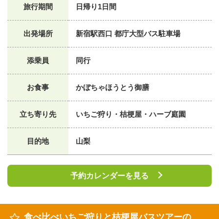
旅行期間
日帰り1日間
出発場所
新宿駅西口 都庁大型バス駐車場
添乗員
同行
お食事
かぼちゃほうとう御膳
立ち寄り先
いちご狩り・桔梗屋・ハーブ庭園
目的地
山梨
予約カレンダーを見る
食べ比べいちご狩りと桔梗屋バスツアーの