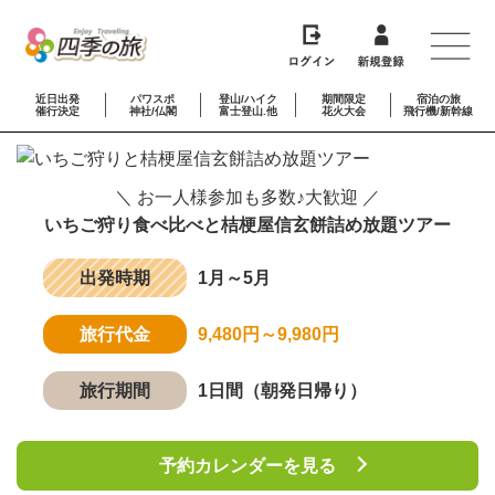
近日出発
パワスポ
登山/ハイク
期間限定
宿泊の旅
催行決定
神社/仏閣
富士登山.他
花火大会
飛行機/新幹線
＼ お一人様参加も多数♪大歓迎 ／
いちご狩り食べ比べと桔梗屋信玄餅詰め放題ツアー
出発時期
1月～5月
旅行代金
9,480円～9,980円
旅行期間
1日間（朝発日帰り）
予約カレンダーを見る