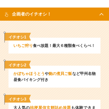
企画者のイチオシ！
イチオシ1
いちご狩り
食べ放題！最大６種類食べくらべ！
イチオシ2
かぼちゃほうとう
や
鮑の煮貝ご飯
など甲州名物
昼食バイキング付き
イチオシ3
大人気の
桔梗屋信玄餅詰め放題
も体験できま