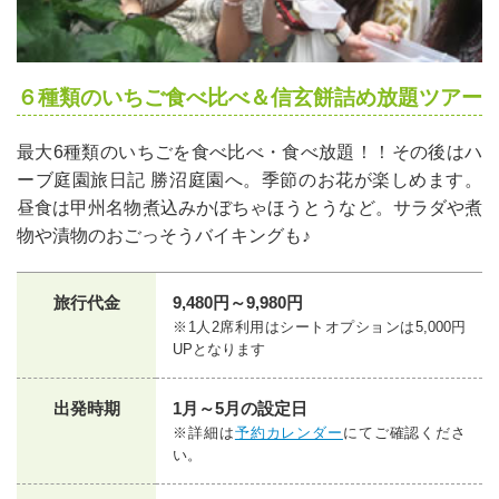
６種類のいちご食べ比べ＆信玄餅詰め放題ツアー
最大6種類のいちごを食べ比べ・食べ放題！！その後はハ
ーブ庭園旅日記 勝沼庭園へ。季節のお花が楽しめます。
昼食は甲州名物煮込みかぼちゃほうとうなど。サラダや煮
物や漬物のおごっそうバイキングも♪
旅行代金
9,480円～9,980円
※1人2席利用はシートオプションは5,000円
UPとなります
出発時期
1月～5月の設定日
※詳細は
予約カレンダー
にてご確認くださ
い。