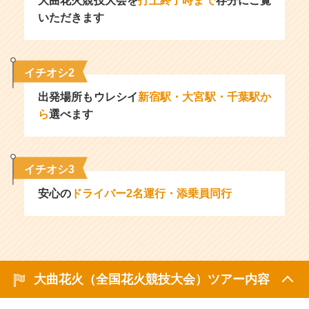
大曲花火競技大会を
打上終了時まで
存分にご覧
いただきます
イチオシ2
出発場所もウレシイ
新宿駅・大宮駅・千葉駅か
ら
選べます
イチオシ3
安心の
ドライバー2名運行・添乗員同行
大曲花火（全国花火競技大会）ツアー内容