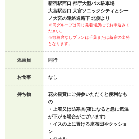
新宿駅西口 都庁大型バス駐車場
大宮駅西口 大宮ソニックシティとシー
ノ大宮の連絡通路下 北側より
※同グループは同じ発着場所にてお申込みく
ださい。
※観覧席なしプランは千葉または新宿の出発
となります。
添乗員
同行
お食事
なし
持ち物
花火観賞にご持参いただくと便利なも
の
・上着又は防寒具(夜になると急に気温
が下がる場合がございます)
・イスの上に置ける座布団やクッショ
ン
・タオル