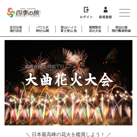
近日出発
パワスポ
登山/ハイク
期間限定
宿泊の旅
催行決定
神社/仏閣
富士登山.他
花火大会
飛行機/新幹線
＼ 日本最高峰の花火を鑑賞しよう！ ／