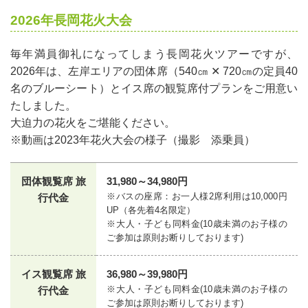
2026年長岡花火大会
毎年満員御礼になってしまう長岡花火ツアーですが、
2026年は、左岸エリアの団体席（540㎝ ✕ 720㎝の定員40
名のブルーシート）とイス席の観覧席付プランをご用意い
たしました。
大迫力の花火をご堪能ください。
※動画は2023年花火大会の様子（撮影 添乗員）
団体観覧席 旅
31,980～34,980円
※バスの座席：お一人様2席利用は10,000円
行代金
UP（各先着4名限定）
※大人・子ども同料金(10歳未満のお子様の
ご参加は原則お断りしております)
イス観覧席 旅
36,980～39,980円
※大人・子ども同料金(10歳未満のお子様の
行代金
ご参加は原則お断りしております)