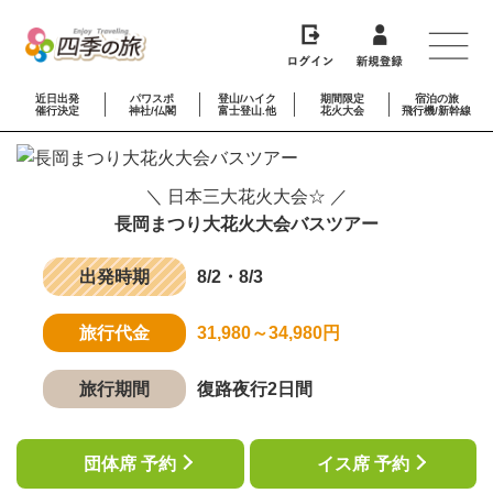
近日出発
パワスポ
登山/ハイク
期間限定
宿泊の旅
催行決定
神社/仏閣
富士登山.他
花火大会
飛行機/新幹線
＼ 日本三大花火大会☆ ／
長岡まつり大花火大会バスツアー
出発時期
8/2・8/3
旅行代金
31,980～34,980円
旅行期間
復路夜行2日間
団体席 予約
イス席 予約