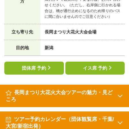
方
せください。（ただし、右岸側に行かれる場
合は、橋が通行止めになるのため帰りのバス
に間に合いませんのでご注意ください）
立ち寄り先
長岡まつり大花火大会会場
目的地
新潟
団体席 予約
イス席 予約
長岡まつり大花火大会ツアーの魅力・見ど
ころ
ツアー予約カレンダー（団体観覧席・千葉/
大宮/新宿出発）