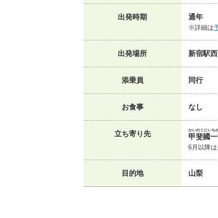
出発時期
通年
※詳細は
出発場所
新宿駅西
添乗員
同行
お食事
なし
かいのくにいち
立ち寄り先
甲斐國一
6月以降
目的地
山梨