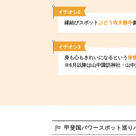
イチオシ2
縁結びスポット
ぶどう寺大善寺
イチオシ3
身も心もきれいになるという
身
※6月以降は山中諏訪神社・山
甲斐国パワースポット巡り