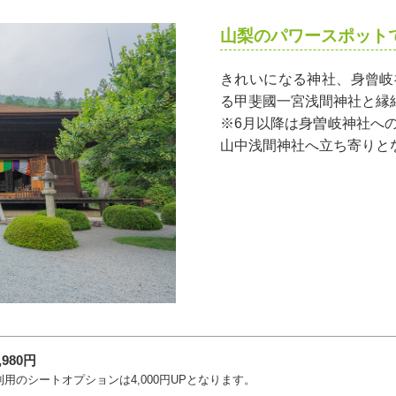
山梨のパワースポット
きれいになる神社、身曾岐
る甲斐國一宮浅間神社と縁
※6月以降は身曽岐神社へ
山中浅間神社へ立ち寄りと
,980円
利用のシートオプションは4,000円UPとなります。