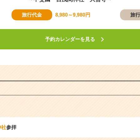
旅行代金
8,980～9,980円
旅
予約カレンダーを見る
神社
参拝