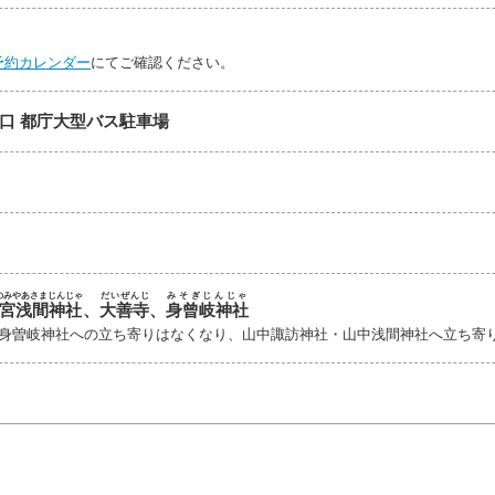
予約カレンダー
にてご確認ください。
口 都庁大型バス駐車場
のみやあさまじんじゃ
だいぜんじ
みそぎじんじゃ
宮浅間神社
、
大善寺
、
身曾岐神社
は身曽岐神社への立ち寄りはなくなり、山中諏訪神社・山中浅間神社へ立ち寄