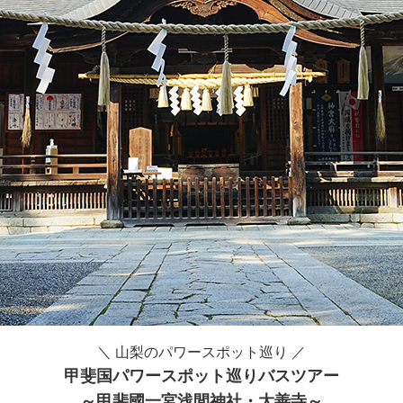
＼ 山梨のパワースポット巡り ／
甲斐国パワースポット巡りバスツアー
～甲斐國一宮浅間神社・大善寺～