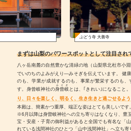
ぶどう寺 大善寺
まずは山梨のパワースポットとして注目され
八ヶ岳南麓の自然豊かな清緑の地（山梨県北杜市小淵
でいのちのよみがえり―みそぎを伝えています。 健康でいられるのも、よき縁に結ばれる
のも、学業が成就するのも、事業が繁栄するのも、す
みそぎ
す。身曾岐神社の
身曾岐
とは、｢きれい｣になること。
り、日々を楽しく、明るく、生き生きと過ごせるよう
本殿は、簡素かつ重厚、端正な姿はとても美しいです
※6月以降は身曽岐神社への立ち寄りはなくなり、豊
宝・安産・子育の御利益があると全国でも有名な「山
れている浅間神社のひとつ「山中浅間神社」へ立ち寄