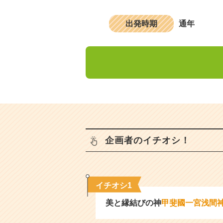
出発時期
通年
企画者のイチオシ！
イチオシ1
美と縁結びの神
甲斐國一宮浅間