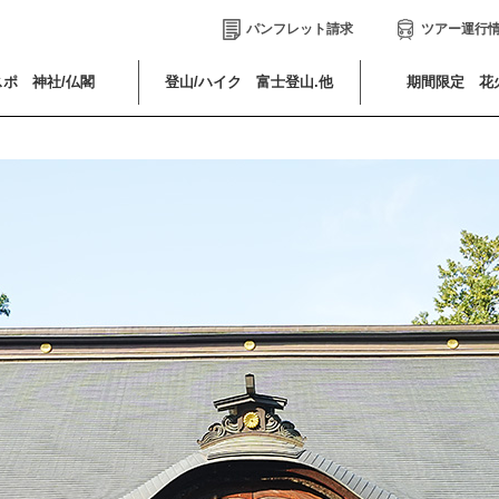
パンフレット請求
ツアー運行
ポ 神社/仏閣
登山/ハイク 富士登山.他
期間限定 花