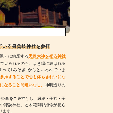
ている身曾岐神社を参拝
沢）に鎮座する
天照大神を祀る神社
べて｢みそぎ｣からといわれていま
参拝することで心も体もきれいにな
になること間違いなし。
神明造りの
。
玉姫命をご祭神とし、縁結・子授・子
中諏訪神社」と木花開耶姫命が祀ら
ります。