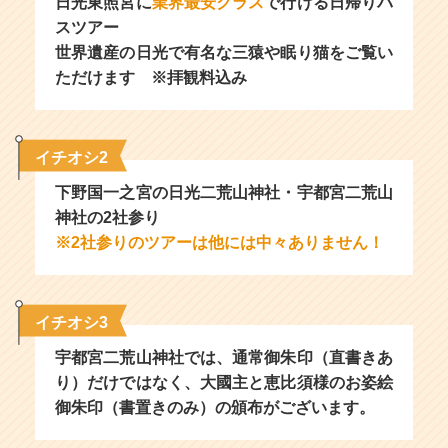
日光東照宮に
業界最安クラス
で行ける日帰りバ
スツアー
世界遺産の日光で有名な三猿や眠り猫をご覧い
ただけます ※拝観料込み
イチオシ2
下野国一之宮の日光二荒山神社・宇都宮二荒山
神社の2社参り
※2社参りのツアーは他には中々ありません！
イチオシ3
宇都宮二荒山神社では、通常御朱印（直書きあ
り）だけではなく、大國主と恵比須様のお姿絵
御朱印（書置きのみ）の頒布がございます。