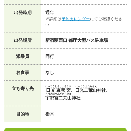
出発時期
通年
※詳細は
予約カレンダー
にてご確認くださ
い。
出発場所
新宿駅西口 都庁大型バス駐車場
添乗員
同行
お食事
なし
にっこうとうしょうぐう
にっこうふたらさん
立ち寄り先
日光東照宮
、
日光二荒山
神社、
うつのみやふたあらやま
宇都宮二荒山
神社
目的地
栃木