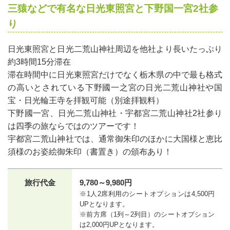
三猿などで有名な日光東照宮と下野国一宮2社参
り
日光東照宮と日光二荒山神社周辺を他社より長いたっぷり
約3時間15分滞在
滞在時間中に日光東照宮だけでなく栃木県の中で最も格式
の高いとされている下野國一之宮の日光二荒山神社や国
宝・日光輪王寺を拝観可能（別途拝観料）
下野國一宮、日光二荒山神社・宇都宮二荒山神社2社参り
は四季の旅ならではのツアーです！
宇都宮二荒山神社では、通常御朱印のほかに大国様と恵比
須様のお姿絵御朱印（書置き）の頒布あり！
旅行代金
9,780～9,980円
※1人2席利用のシートオプションは4,500円
UPとなります。
※前方席（1列～2列目）のシートオプション
は2,000円UPとなります。