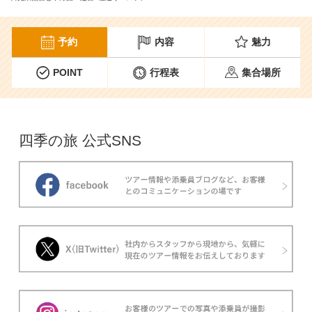
予約
内容
魅力
POINT
行程表
集合場所
四季の旅 公式SNS