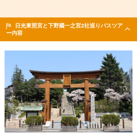
日光東照宮と下野國一之宮2社巡りバスツア
ー内容