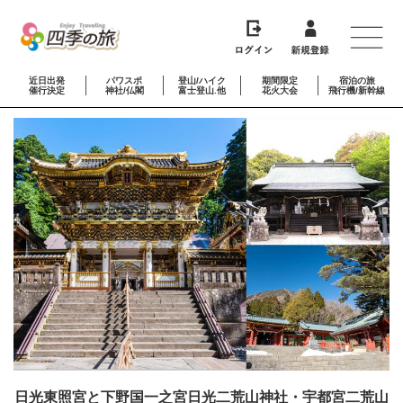
近日出発
パワスポ
登山/ハイク
期間限定
宿泊の旅
催行決定
神社/仏閣
富士登山.他
花火大会
飛行機/新幹線
日光東照宮と下野国一之宮日光二荒山神社・宇都宮二荒山