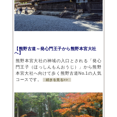
【熊野古道～発心門王子から熊野本宮大社
へ】
熊野本宮大社の神域の入口とされる「発心
門王子（ほっしんもんおうじ）」から熊野
本宮大社へ向けて歩く熊野古道No.1の人気
コースです。
続きを見る>>