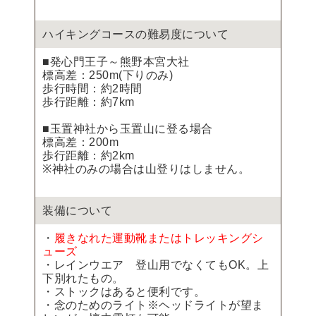
ハイキングコースの難易度について
■発心門王子～熊野本宮大社
標高差：250m(下りのみ)
歩行時間：約2時間
歩行距離：約7km
■玉置神社から玉置山に登る場合
標高差：200m
歩行距離：約2km
※神社のみの場合は山登りはしません。
装備について
・
履きなれた運動靴またはトレッキングシ
ューズ
・レインウエア 登山用でなくてもOK。上
下別れたもの。
・ストックはあると便利です。
・念のためのライト※ヘッドライトが望ま