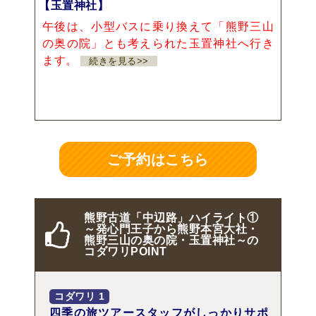
【玉置神社】
午後は、小型バスに乗り換えて「熊野三山
の奥の院」とも考えられた玉置神社へ行き
ます。
続きを見る>>
ご予約はこちら
熊野古道「中辺路」ハイライト①
～発心門王子から熊野本宮大社・
熊野三山の奥の院・玉置神社～の
コダワリPOINT
コダワリ
1
四季の旅ツアースタッフがしっかりサポ