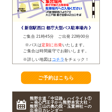
《 新宿駅西口 都庁大型バス駐車場内 》
ご集合 21時45分 ご出発 22時00分
※バスは
定刻に出発
いたします。
ご集合は時間厳守でお願いします。
※詳しい地図は
コチラ
をチェック！
ご予約はこちら
熊野古道「中辺路」ハイライト①
～発心門王子から熊野本宮大社・
熊野三山の奥の院・玉置神社～の
出発日カレンダー