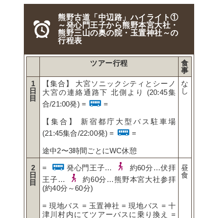
熊野古道「中辺路」ハイライト①
～発心門王子から熊野本宮大社・
熊野三山の奥の院・玉置神社～の
行程表
ツアー行程
食
事
1
【集合】 大宮ソニックシティとシーノ
な
日
し
大宮の連絡通路下 北側より (20:45集
目
合/21:00発) =
=
【集合】 新宿都庁大型バス駐車場
(21:45集合/22:00発) =
=
途中2〜3時間ごとにWC休憩
2
=
発心門王子…
約60分…伏拝
昼
日
食
王子…
約60分…熊野本宮大社参拝
目
(約40分～60分)
= 現地バス = 玉置神社 = 現地バス = 十
津川村内にてツアーバスに乗り換え =