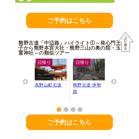
ご予約はこちら
熊野古道「中辺路」ハイライト①～発心門王
子から熊野本宮大社・熊野三山の奥の院・玉
置神社～の類似ツアー
日帰り
日帰り
日帰り
日帰り
熊野古道～中辺
高野山町石道
熊野古道 伊勢
四季の山旅シ
Pr
Ne
路ハイライト
路
ーズ
evi
xt
ou
那智編
s
ご予約はこちら