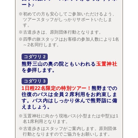
ート♪
※初めての方も安心してご参加いただけるよう、
ツアースタッフがしっかりサポートいたしま
す。
※古道歩きは、原則団体行動となります。
※四季の旅スタッフはお客様の参加人数により1名
～2名同行します。
コダワリ
2
熊野三山の奥の院ともいわれる
玉置神社
を参拝します。
コダワリ
3
1日程22名限定の特別ツアー！
熊野までの
往復のバスは全員２席利用をお約束しま
す。バス内はしっかり休んで熊野詣に備
えましょう。
※玉置神社に向かう現地バス(小型または中型)は1
名1席利用となります。
※古道歩きはスタッフがご案内します。原則団体
行動となりますのでご協力をお願いします。