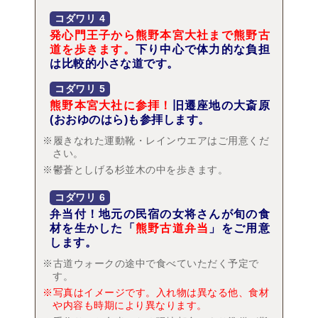
コダワリ
4
発心門王子から熊野本宮大社まで熊野古
道を歩きます。
下り中心で体力的な負担
は比較的小さな道です。
コダワリ
5
熊野本宮大社に参拝！
旧遷座地の大斎原
(おおゆのはら)も参拝します。
※履きなれた運動靴・レインウエアはご用意くだ
さい。
※鬱蒼としげる杉並木の中を歩きます。
コダワリ
6
弁当付！地元の民宿の女将さんが旬の食
材を生かした「
熊野古道弁当
」をご用意
します。
※古道ウォークの途中で食べていただく予定で
す。
※写真はイメージです。入れ物は異なる他、食材
や内容も時期により異なります。