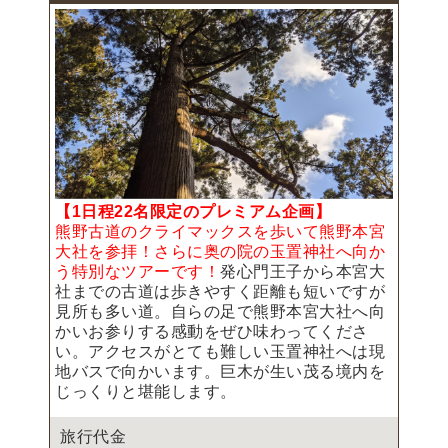
【1日程22名限定のプレミアム企画】
熊野古道のクライマックスを歩いて熊野本宮
大社を参拝！さらに奥の院の玉置神社へ向か
う特別なツアーです！
発心門王子から本宮大
社までの古道は歩きやすく距離も短いですが
見所も多い道。自らの足で熊野本宮大社へ向
かいお参りする感動をぜひ味わってくださ
い。アクセスがとても難しい玉置神社へは現
地バスで向かいます。巨木が生い茂る境内を
じっくりと堪能します。
旅行代金