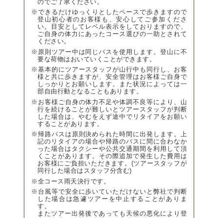
のでご了承ください。
※できるだけゆっくりとしたペースで歩きますので
登山初心者のお客様も、安心してご参加くださ
い。目安としてレベル表示をしておりますので、
ご自身の体力にあったコース選びの一助とされて
ください。
※原則ツアー中は同じバスを使用します。登山に不
要な荷物はおいていくことができます。
※基本的にツアースタッフが山行中も同行し、お客
様と共に歩きますが、安全管理はお客様ご自身で
しっかりとお願いします。また状況によっては一
部自由行動となることもあります。
※お客様ご自身の体力不足や体調不良等により、山
行を続けることが難しいとツアースタッフが判断
した場合は、やむをえず途中でリタイアをお願い
することがあります。
※帰路バスは原則決められた時間に出発します。上
記のリタイアの場合や帰路のバスに間に合わなか
った場合はタクシーや公共交通期間を利用して頂
くことがあります。その際追加で発生した費用は
お客様にご負担いただきます。(ツアースタッフが
同行した場合はスタッフ分含む)
※全コース雨天決行です。
※台風等で安全に歩いていただけないと弊社で判断
した場合は急遽ツアーを中止することがありま
す。
またツアー出発後であっても天候の悪化により登