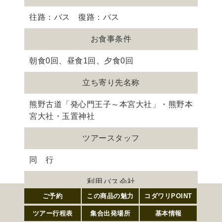
往路：バス 復路：バス
お食事条件
朝食0回、昼食1回、夕食0回
立ち寄り先名称
熊野古道「発心門王子～本宮大社」・熊野本
宮大社・玉置神社
ツアースタッフ
同 行
利用バス会社
ご予約
この商
コダワ
ツアー
集合出
基本情
ご予約
この商品の魅力
コダワリPOINT
北関東観光
品の魅
リ
行程表
発場所
報
ツアー行程表
力
POINT
集合出発場所
基本情報