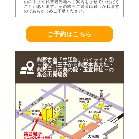
山の中止や代替観光地へご案内をさせていただく
ことがあります。その際もご返金は致しかねます
のであらかじめご了承ください。
ご予約はこちら
熊野古道「中辺路」ハイライト①
～発心門王子から熊野本宮大社・
熊野三山の奥の院・玉置神社～の
集合出発場所