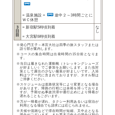
= 温泉施設 =
途中２～3時間ごとに
ＷＣ休憩
3
= 新宿駅5時頃到着
な
日
し
目
= 大宮駅6時頃到着
※発心門王子～本宮大社は四季の旅スタッフまたは
語り部が案内します。
※コースの集合時間は出発時間の15分前となりま
す。
※当日は履きなれた運動靴（トレッキングシューズ
が好ましい）でご参加をお願いします。また虫対
策として露出の少ない服装が好ましいです。入浴
料はツアー代に含まれておりますが、タオル類は
ご持参ください。
※スケジュールは道路状況等により変更となる場合
があります。帰路の行程には余裕を持っておりま
すが、予期せぬ事故渋滞や通行止めにより帰着が
遅れることもございます。
※万が一帰着が遅れ、タクシー利用あるいは宿泊が
利用となる場合でも請求には応じられません。
※天候や混雑などで滞在時間が短縮、又中止となる
場合がございます。また荒天で中止の場合は別の