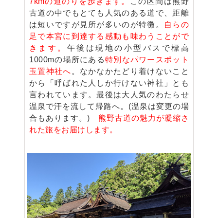
7kmの道のりを歩きます。
この区間は熊野
古道の中でもとても人気のある道で、距離
は短いですが見所が多いのが特徴。
自らの
足で本宮に到達する感動も味わうことがで
きます。
午後は現地の小型バスで標高
1000mの場所にある
特別なパワースポット
玉置神社へ
。なかなかたどり着けないこと
から「呼ばれた人しか行けない神社」とも
言われています。最後は大人気のわたらせ
温泉で汗を流して帰路へ。(温泉は変更の場
合もあります。)
熊野古道の魅力が凝縮さ
れた旅をお届けします。