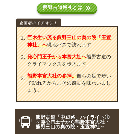
熊野古道巡礼とは
巨木生い茂る熊野三山の奥の院「玉置
神社」へ
現地バスで訪れます。
発心門王子から本宮大社へ
熊野古道の
クライマックスを歩きます。
熊野本宮大社の参拝。
自らの足で歩い
て訪れるからこその感動を味わいまし
ょう。
熊野古道「中辺路」ハイライト①
～発心門王子から熊野本宮大社・
熊野三山の奥の院・玉置神社～