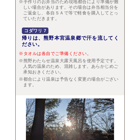
※手作りのお弁当のため現地都合により準備が難
しい場合があります。その場合は弁当相当分を
ご返金し、各自ＳＡで等で軽食を購入してとっ
ていただきます。
コダワリ
7
帰りは、熊野本宮温泉郷で汗を流してく
ださい。
※タオルは各自でご準備ください。
※熊野わたらせ温泉大露天風呂を使用予定です。
人気の温泉のため、混雑します。あらかじめご
承知おきください。
※都合により温泉は予告なく変更の場合がござい
ます。