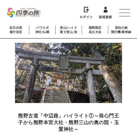
近日出発
パワスポ
登山/ハイク
期間限定
宿泊の旅
催行決定
神社/仏閣
富士登山.他
花火大会
飛行機/新幹線
熊野古道「中辺路」ハイライト①～発心門王
子から熊野本宮大社・熊野三山の奥の院・玉
置神社～