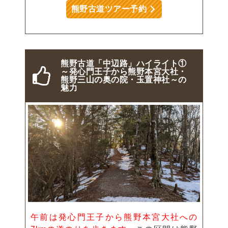
熊野古道ツアー予約
熊野古道「中辺路」ハイライト①
～発心門王子から熊野本宮大社・
熊野三山の奥の院・玉置神社～の
魅力
午前は発心門王子から熊野本宮大社への