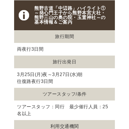
熊野古道「中辺路」ハイライト①
～発心門王子から熊野本宮大社・
熊野三山の奥の院・玉置神社～の
基本情報＆ご案内
旅行期間
両夜行3日間
旅行出発日
3月25日(月)夜～3月27日(水)朝
往復路夜行3日間
ツアースタッフ/条件
ツアースタッフ：同行 最少催行人員：25
名以上
利用交通機関