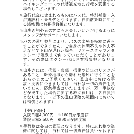
ハイキングコースや代替観光地に行程を変更する
場合もございます。
※旅行代金に含まれるものはバス代、特別補償・入
浴施設料・昼食代となります。自由散策時に生じ
る諸雑費はお客様負担となります。
※山歩き初心者の方にもお楽しいいただけるように
スタッフがサポートいたします。
※バスの運行規則により、バスの出発を極端に遅ら
すことができません。ご自身の体調不良や体力不
足などで下山が遅れた場合、ツアースタッフとタ
クシーで温泉まで向っていただくことがありま
す。その際はタクシー代はお客様負担となりま
す。
※山歩きには、病気・負傷・損傷や紛失のリスクが
あること、医療地域から離れた場所に行くことを
あらかじめご了承ください。登山中における事
故・災害につきましては、当社は一切の責任を負
いません。応急手当はいたしますが、万一事故な
どが発生した場合に要する救助費用は、各自負担
となります。（以下の登山保険の範囲内において
は補償されます）
【登山保険】
入院日額4,000円 ※180日が限度額
通院日額2,500円 ※90日が限度額
※手荷物は各自の管理となります。特に忘れ物や盗
難に関しては、当社では一切責任は負いかねます