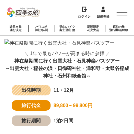
近日出発
パワスポ
登山/ハイク
期間限定
宿泊の旅
催行決定
神社/仏閣
富士登山.他
花火大会
飛行機/新幹線
＼ 1年で最もパワーが高まる時に参拝 ／
神在祭期間に行く出雲大社・石見神楽バスツアー
～出雲大社・稲佐の浜・日御碕神社・津和野・太鼓谷稲成
神社・石州和紙会館～
出発時期
11・12月
旅行代金
89,800～99,800円
旅行期間
1泊2日間