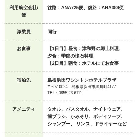
利用航空会社/
往路：ANA725便、復路：ANA388便
便
添乗員
同行
お食事
【1日目】昼食：津和野の郷土料理、
夕食：季節の懐石料理
【2日目】朝食：ホテルにてお食事
宿泊先
島根浜田ワシントンホテルプラザ
〒697-0024 島根県浜田市黒川町4177
TEL：0855-23-6111
アメニティ
タオル、バスタオル、ナイトウェア、
歯ブラシ、かみそり、ボディソープ、
シャンプー、 リンス、ドライヤーなど