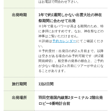
はお電話で問合わせ下さい。
出発時期
1年で約1週間しかない出雲大社の神在
祭期間に合わせて出発
※1年で最もパワーが高まる期間のため、特
に参拝におすすめです。なお、神在祭などの
神事はご覧いただけません。
※詳細は
予約カレンダー
にてご確認くださ
い。
※予約受付：出発日の約2ヵ月前まで。以降
は空きがある場合のみ予約可能です（約2週
間前締切）。航空券の発券の都合上、ご予約
が少ない場合は2ヵ月前にツアーが中止にな
ることがあります。
旅行期間
1泊2日間
出発場所
羽田空港国内線第2ターミナル 2階出発
ロビー6番時計台前