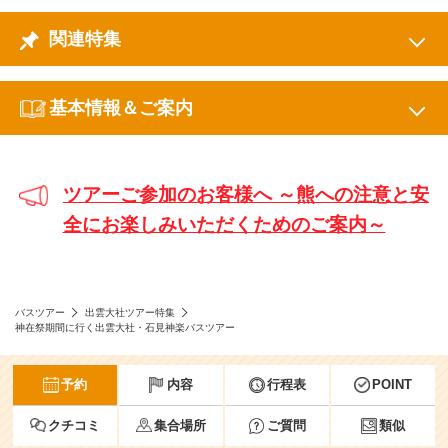
関連特集
基本情報＆ご案内
ツアーご参加のお客様へ ～熊への注意と安
全にお楽しみいただくためのご案内～
バスツアー
出雲大社ツアー特集
神在祭期間に行く出雲大社・石見神楽バスツアー
予約
内容
行程表
POINT
クチコミ
集合場所
ご質問
類似