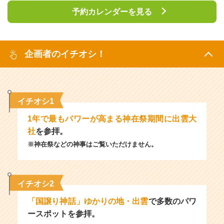
予約カレンダーを見る
企画者のイチオシ！
イチオシ1
1年で最もパワーが高まる神在祭期間に出雲大
社
を参拝。
※神在祭などの神事はご覧いただけません。
イチオシ2
「国譲り神話」ゆかりの地・出雲
で多数のパワ
ースポットを参拝。