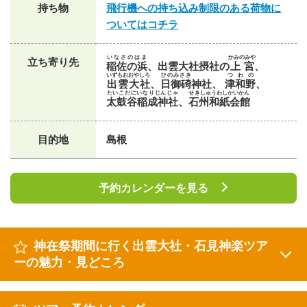
持ち物
飛行機への持ち込み制限のある荷物に
ついてはコチラ
いなさのはま
かみのみや
立ち寄り先
稲佐の浜
、出雲大社摂社の
上宮
、
いずもおおやしろ
ひのみさき
つわの
出雲大社
、
日御碕
神社、
津和野
、
たいこだにいなりじんじゃ
せきしゅうわしかいかん
太鼓谷稲成神社
、
石州和紙会館
目的地
島根
予約カレンダーを見る
神在祭期間に行く出雲大社・石見神楽ツア
ーの魅力・見どころ