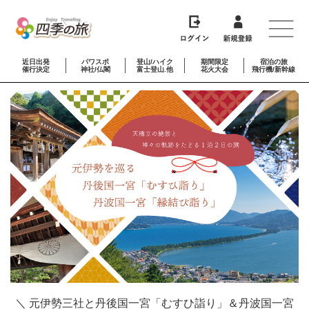
近日出発
パワスポ
登山/ハイク
期間限定
宿泊の旅
催行決定
神社/仏閣
富士登山.他
花火大会
飛行機/新幹線
＼ 元伊勢三社と丹後国一宮「むすひ詣り」＆丹波国一宮