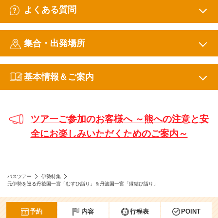
よくある質問
集合・出発場所
基本情報＆ご案内
ツアーご参加のお客様へ ～熊への注意と安
全にお楽しみいただくためのご案内～
バスツアー
伊勢特集
元伊勢を巡る丹後国一宮「むすひ詣り」＆丹波国一宮「縁結び詣り」
予約
内容
行程表
POINT