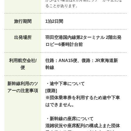
ることがあります。
旅行期間
1泊2日間
出発場所
羽田空港国内線第2ターミナル 2階出発
ロビー6番時計台前
利用航空会社/
往路：ANA15便、復路：JR東海道新
便
幹線
新幹線利用のツ
・途中下車について
アーの注意事項
[復路]
※団体乗車券を利用するため途中下車
はできません。
・新幹線の座席について
混雑状況や座席配列の構成上また団体