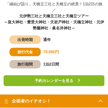
「縁結び詣り」天橋立三社と天橋立の絶景！1泊2日の旅
／
元伊勢三社と天橋立三社と天橋立ツアー
～皇大神社・豊受大神社・天岩戸神社・天橋立神社・元伊
勢籠神社・眞名井神社～
出発時期
通年
旅行代金
79,980円
旅行期間
1泊2日間
予約カレンダーを見る
企画者のイチオシ！