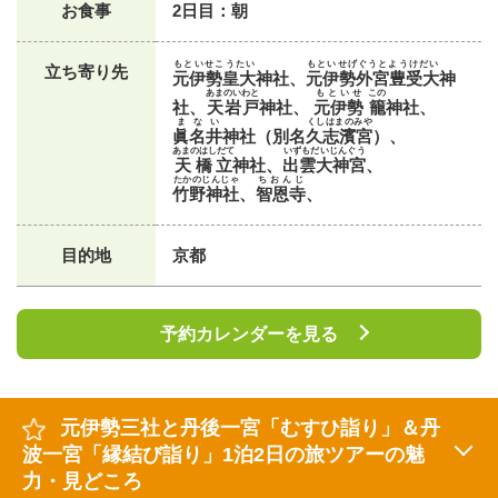
お食事
2日目：朝
もといせこうたい
もといせげぐうとようけだい
立ち寄り先
元伊勢皇大
神社、
元伊勢外宮豊受大
神
あまのいわと
もといせ
この
社、
天岩戸
神社、
元伊勢
籠
神社、
まない
くしはまのみや
眞名井
神社（別名
久志濱宮
）、
あまのはしだて
いずもだいじんぐう
天橋立
神社、
出雲大神宮
、
たかのじんじゃ
ちおんじ
竹野神社
、
智恩寺
、
目的地
京都
予約カレンダーを見る
元伊勢三社と丹後一宮「むすひ詣り」＆丹
波一宮「縁結び詣り」1泊2日の旅ツアーの魅
力・見どころ