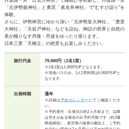
丹波国一宮「出雲大神宮」で縁結びを祈願し、丹後国一宮
「元伊勢籠神社」と奥宮「眞名井神社」で“むすひ詣り”を
体験。
さらに、伊勢神宮にゆかり深い「元伊勢皇大神社」「豊受
大神社」「天岩戸神社」などを訪ね、神話の世界と自然の
美が織りなす丹後・丹波をゆったり巡ります。
日本三景「天橋立」の絶景もお楽しみください。
旅行代金
79,980円（2名1室）
※1名1室は1,000円UPとなります。
※現地バスのみ、1人2席利用は6,000円UPと
なります。
出発時期
通年
※詳細は
予約カレンダー
にてご確認くださ
い。
※予約受付：出発日の約2ヵ月前まで。以降
は空きがある場合のみ予約可能です（約2週
間前締切）。航空券の発券の都合上、ご予約
が少ない場合は2ヵ月前にツアーが中止にな