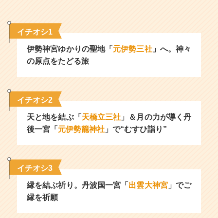
イチオシ1
伊勢神宮ゆかりの聖地「
元伊勢三社
」へ。神々
の原点をたどる旅
イチオシ2
天と地を結ぶ「
天橋立三社
」＆月の力が導く丹
後一宮「
元伊勢籠神社
」で“むすひ詣り”
イチオシ3
縁を結ぶ祈り。丹波国一宮「
出雲大神宮
」でご
縁を祈願