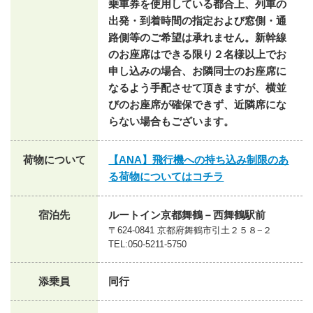
乗車券を使用している都合上、列車の
出発・到着時間の指定および窓側・通
路側等のご希望は承れません。新幹線
のお座席はできる限り２名様以上でお
申し込みの場合、お隣同士のお座席に
なるよう手配させて頂きますが、横並
びのお座席が確保できず、近隣席にな
らない場合もございます。
荷物について
【ANA】飛行機への持ち込み制限のあ
る荷物についてはコチラ
宿泊先
ルートイン京都舞鶴－西舞鶴駅前
〒624-0841 京都府舞鶴市引土２５８−２
TEL:050-5211-5750
添乗員
同行