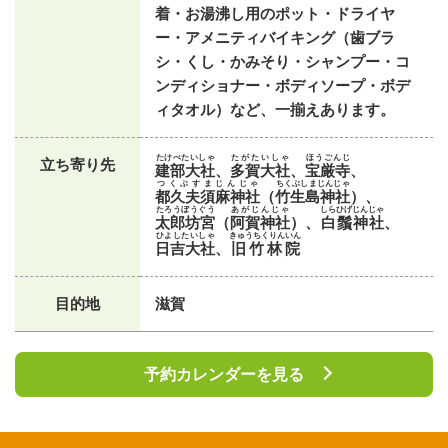
着・お湯沸し用のポット・ドライヤ
ー・アメニティバイキング（歯ブラ
シ・くし・かみそり・シャンプー・コ
ンディショナー・ボディソープ・ボデ
ィタオル）など、一揃えあります。
たけべたいしゃ
たがたいしゃ
ほうごんじ
立ち寄り先
建部大社
、
多賀大社
、
宝厳寺
、
つくぶすまじんじゃ
ちくぶしまじんじゃ
都久夫須麻神社
（
竹生島神社
）、
たろうぼうぐう
あがじんじゃ
しらひげじんじゃ
太郎坊宮
（
阿賀神社
）、
白鬚神社
、
ひよしたいしゃ
きゅうちくりんいん
日吉大社
、
旧竹林院
目的地
滋賀
予約カレンダーを見る