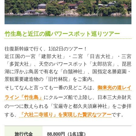
竹生島と近江の國パワースポット巡りツアー
往復新幹線で行く、1泊2日のツアー！
近江国の一宮「建部大社」・二宮 「日吉大社」・三宮
「多賀大社」、天空のパワースポット「太郎坊宮」、琵琶
湖に浮かぶ鳥居で有名な「白鬚神社」、国指定名勝庭園・
景観重要建造物の「旧竹林院」をご案内。
そしてなんと言っても一番の見どころは、
御来光の道レイ
ライン「竹生島」
にクルーズ船で上陸し、日本三大弁財天
の一つに数えられる「宝厳寺と都久夫須麻神社」をご参拝
する、
「六社二寺巡り」を実現した贅沢なツアー
です。
旅行代金
88,800円（1名1室）