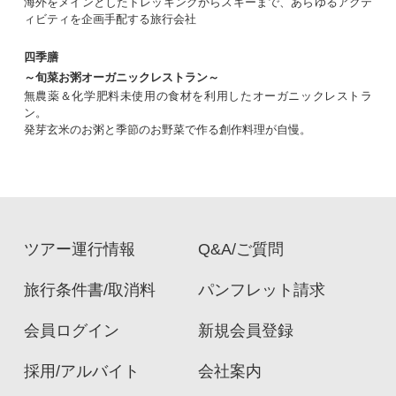
海外をメインとしたトレッキングからスキーまで、あらゆるアクテ
ィビティを企画手配する旅行会社
四季膳
～旬菜お粥オーガニックレストラン～
無農薬＆化学肥料未使用の食材を利用したオーガニックレストラ
ン。
発芽玄米のお粥と季節のお野菜で作る創作料理が自慢。
ツアー運行情報
Q&A/ご質問
旅行条件書/取消料
パンフレット請求
会員ログイン
新規会員登録
採用/アルバイト
会社案内