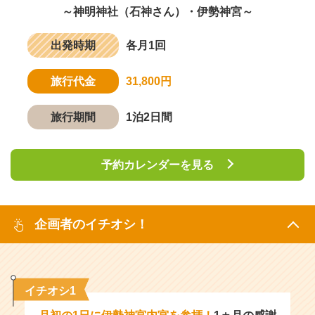
～神明神社（石神さん）・伊勢神宮～
出発時期
各月1回
旅行代金
31,800円
旅行期間
1泊2日間
予約カレンダーを見る
企画者のイチオシ！
イチオシ1