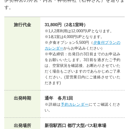
伊勢神宮の外宮・内宮・神明神社（石神さん）を巡りま
す。
旅行代金
31,800円（2名1室時）
※1人2席利用は12,000円UPとなります。
※1名1室は4,000円UPとなります。
※夕食オプション5,500円（
夕食付プランの
カレンダー
からお申込みください）
※申込締切：出発日の3日前までのお申込み
をお願いいたします。3日前を過ぎたご予約
は、空室状況を確認後、お断わりさせていた
だく場合もございますのであらかじめご了承
ください。(翌営業日内にご連絡させていた
だきます)
出発時期
通年 各月1回
※詳細は
予約カレンダー
にてご確認くださ
い。
出発場所
新宿駅西口 都庁大型バス駐車場