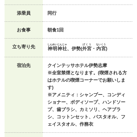
添乗員
同行
お食事
朝食1回
しんめいじんじゃ
げくう
ないくう
立ち寄り先
神明神社
、伊勢(
外宮
・
内宮
)
宿泊先
クインテッサホテル伊勢志摩
※全室禁煙となります。(喫煙される方
はホテルの喫煙コーナーでお願いしま
す)
※アメニティ：シャンプー、コンディ
ショナー、ボディソープ、ハンドソー
プ、歯ブラシ、カミソリ、ヘアブラ
シ、コットンセット、バスタオル、フ
ェイスタオル、作務衣