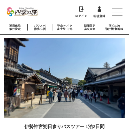
近日出発
パワスポ
登山/ハイク
期間限定
宿泊の旅
催行決定
神社/仏閣
富士登山.他
花火大会
飛行機/新幹線
伊勢神宮朔日参りバスツアー 1泊2日間