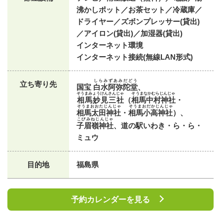
沸かしポット／お茶セット／冷蔵庫／
ドライヤー／ズボンプレッサー(貸出)
／アイロン(貸出)／加湿器(貸出)
インターネット環境
インターネット接続(無線LAN形式)
しらみずあみだどう
立ち寄り先
国宝
白水阿弥陀堂
、
そうまみょうけんさんじゃ
そうまなかむらじんじゃ
相馬妙見三社
（
相馬中村神社
・
そうまおおたじんじゃ
そうまおだかじんじゃ
相馬太田神社
・
相馬小高神社
）、
こびみねじんじゃ
子眉嶺神社
、道の駅いわき・ら・ら・
ミュウ
目的地
福島県
予約カレンダーを見る