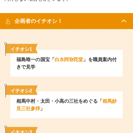
企画者のイチオシ！
イチオシ1
福島唯一の国宝「
白水阿弥陀堂
」を職員案内付
きで見学
イチオシ2
相馬中村・太田・小高の三社をめぐる「
相馬妙
見三社参拝
」
イチオシ3