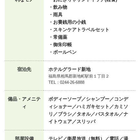
・飲み物
・雨具
・お賽銭用の小銭
・スキンケアトラベルセット
・常備薬
・御朱印帳
・ボールペン
宿泊先
ホテルグラード新地
福島県相馬郡新地町駅前１丁目２
TEL：0244-26-6888
備品・アメニテ
ボディーソープ／シャンプー／コンデ
ィ
ィショナー／ハミガキセット／カミソ
リ／ブラシ／タオル／バスタオル／ナ
イトウェア／スリッパ
部屋設備
テレビ／衛星放送（無料）／電話／湯