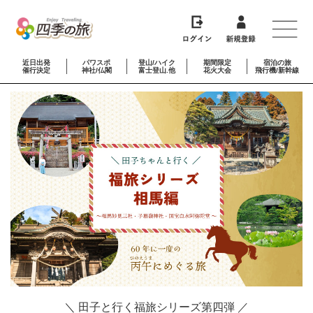
近日出発
パワスポ
登山/ハイク
期間限定
宿泊の旅
催行決定
神社/仏閣
富士登山.他
花火大会
飛行機/新幹線
＼ 田子と行く福旅シリーズ第四弾 ／