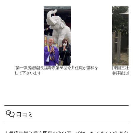
講和を
[東国三社スペシャルコース田子企画]龍神社正式
[わた
参拝後に虹が出ました
ずです
口コミ