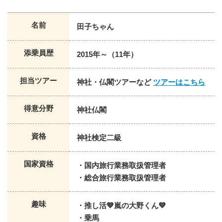
名前
プロフィール
田子ちゃん
添乗員歴
2015
年～（
11
年）
担当ツアー
神社・仏閣ツアーなど
ツアーはこちら
得意分野
神社仏閣
資格
神社検定二級
国家資格
・国内旅行業務取扱管理者
・総合旅行業務取扱管理者
趣味
・推し活💙嵐の大野くん💙
・乗馬