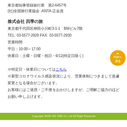
東京都知事登録旅行業 第2-6457号
(社)全国旅行業協会 -ANTA-正会員
株式会社 四季の旅
東京都千代田区神田小川町3-1-1 BMビル7階
TEL: 03-5577-2929
FAX: 03-5577-2930
営業時間
平日：10:00～17:00
休業日：土曜・日曜・祝日・6/12(特定日除く)
TOPへ
戻る
※特定日・休業日については
こちら
※新型コロナウイルス感染状況により、営業体制につきまして急遽
変更となる場合がございます。
お客様にはご迷惑・ご不便をおかけしますが、ご理解ご協力のほど
お願い申し上げます。
Copyright SHIKI NO TABI Co.,Ltd All Right Reserved