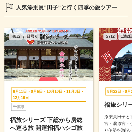
人気添乗員”田子”と行く四季の旅ツアー
H832
日帰り
S712
1泊2
8月11日・9月6日・10月10日・11月3日・
8月22日・9月
12月16日
福旅シリー
千葉県
添乗員田子と
福旅シリーズ 下総から房総
宮・瀧原宮・
へ巡る旅 開運招福ハシゴ旅
り伊勢を満喫♪