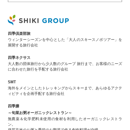
四季倶楽部旅
ウィンターシーズンを中心とした「大人のスキースノボツアー」を
展開する旅行会社
四季ネクサス
大人数の団体旅行から少人数のグループ 旅行まで、お客様のニーズ
に合わせた旅行を手配する旅行会社
SMT
海外をメインとしたトレッキングからスキーまで、あらゆるアクテ
ィビティを企画手配する旅行会社
四季膳
～旬菜お粥オーガニックレストラン～
無農薬＆化学肥料未使用の食材を利用したオーガニックレストラ
ン。
発芽玄米のお粥と季節のお野菜で作る創作料理が自慢。