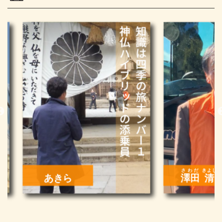
さわだ
きよし
田子
澤田
清