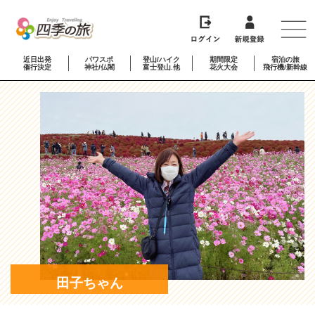
近日出発
パワスポ
登山/ハイク
期間限定
宿泊の旅
催行決定
神社/仏閣
富士登山.他
花火大会
飛行機/新幹線
田子ちゃん