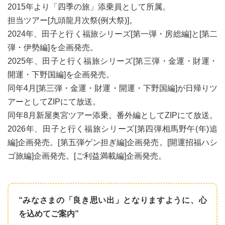
2015年より「四季の旅」添乗員として所属。
担当ツアー[九頭龍月次祭(例大祭)]。
2024年、田子と行く福旅シリーズ[第一弾・房総編]と[第二
弾・伊勢編]を企画発売。
2025年、田子と行く福旅シリーズ[第三弾・金運・財運・
開運・下野国編]を企画発売。
同年4月[第三弾・金運・財運・開運・下野国編]が日帰りツ
アーとしてZIPにて放送。
同年8月新屋奥宮ツアー添乗。番外編としてZIPにて放送。
2026年、田子と行く福旅シリーズ[第四弾相馬野午(年)追
編]企画発売。[第五弾ゲン担ぎ編]企画発売。[開運招福ハシ
ゴ旅編]企画発売。[ご利益満載編]企画発売。
田子からのメッセージ
“みなさまの「良き思い出」となりますように、心
を込めてご案内”