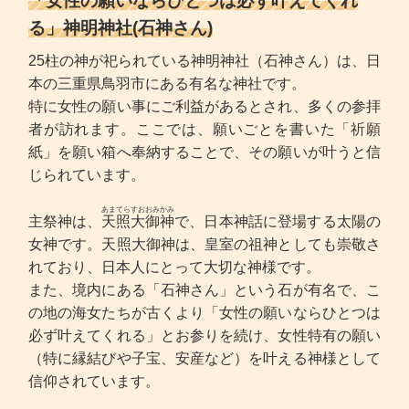
「女性の願いならひとつは必ず叶えてくれ
る」神明神社(石神さん)
25柱の神が祀られている神明神社（石神さん）は、日
本の三重県鳥羽市にある有名な神社です。
特に女性の願い事にご利益があるとされ、多くの参拝
者が訪れます。ここでは、願いごとを書いた「祈願
紙」を願い箱へ奉納することで、その願いが叶うと信
じられています。
あまてらすおおみかみ
主祭神は、
天照大御神
で、日本神話に登場する太陽の
女神です。天照大御神は、皇室の祖神としても崇敬さ
れており、日本人にとって大切な神様です。
また、境内にある「石神さん」という石が有名で、こ
の地の海女たちが古くより「女性の願いならひとつは
必ず叶えてくれる」とお参りを続け、女性特有の願い
（特に縁結びや子宝、安産など）を叶える神様として
信仰されています。