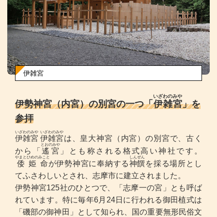
伊雑宮
いざわのみや
伊勢神宮（内宮）の別宮の一つ「
伊雑宮
」を
参拝
いざわのみや
いざわのみや
伊雑宮
伊雑宮
は、皇大神宮（内宮）の別宮で、古く
とおのみや
から「
遙宮
」とも称される格式高い神社です。
やまとひめのみこと
しんぜん
倭姫命
が伊勢神宮に奉納する
神饌
を採る場所とし
てふさわしいとされ、志摩市に建立されました。
伊勢神宮125社のひとつで、「志摩一の宮」とも呼ば
れています。特に毎年6月24日に行われる御田植式は
「磯部の御神田」として知られ、国の重要無形民俗文