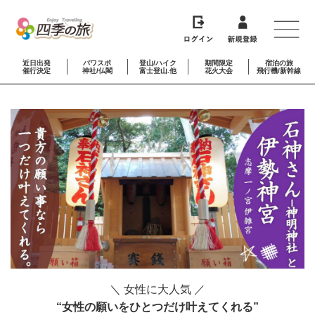
近日出発
パワスポ
登山/ハイク
期間限定
宿泊の旅
催行決定
神社/仏閣
富士登山.他
花火大会
飛行機/新幹線
＼ 女性に大人気 ／
“女性の願いをひとつだけ叶えてくれる”