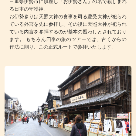
三重県伊勢市に鎮座し「お伊勢さん」の名で親しまれ
る日本の守護神。
お伊勢参りは天照大神の食事を司る豊受大神が祀られ
ている外宮を先に参拝し、その後に天照大神が祀られ
ている内宮を参拝するのが基本の習わしとされており
ます。 もちろん四季の旅のツアーでは、古くからの
作法に則り、この正式ルートで参拝いたします。