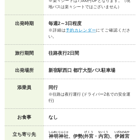
※楽々シートは7,000円UPとなります。（現
地バスは楽々シートではございません）
出発時期
毎週2～3日程度
※詳細は
予約カレンダー
にてご確認くださ
い。
旅行期間
往路夜行2日間
出発場所
新宿駅西口 都庁大型バス駐車場
添乗員
同行
※往路は夜行運行 (ドライバー2名での安全運
行)
お食事
なし
しんめいじんじゃ
げくう
ないくう
いざわのみや
立ち寄り先
神明神社
、伊勢(
外宮
・
内宮
)、
伊雑宮