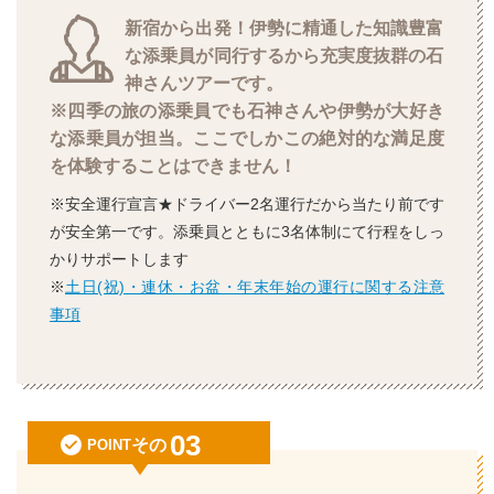
新宿から出発！伊勢に精通した知識豊富
な添乗員が同行するから充実度抜群の石
神さんツアーです。
※四季の旅の添乗員でも石神さんや伊勢が大好き
な添乗員が担当。ここでしかこの絶対的な満足度
を体験することはできません！
※安全運行宣言★ドライバー2名運行だから当たり前です
が安全第一です。添乗員とともに3名体制にて行程をしっ
かりサポートします
※
土日(祝)・連休・お盆・年末年始の運行に関する注意
事項
03
その
POINT