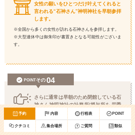
女性の願いをひとつだけ叶えてくれると
言われる“石神さん”神明神社を早朝参拝
します。
※全国から多くの女性が訪れる石神さんを参拝します。
※大型連休中は御朱印が書置きとなる可能性がございま
す。
04
その
POINT
さらに通常は早朝のため閉館している石
神さん神明神社の社務所/授与所を 四季
の旅のお客様のためだけに開けていただけるので
予約
内容
行程表
POINT
確実に御朱印やお守りを授かることが出来ます！
クチコミ
集合場所
ご質問
類似
※四季の旅は神明神社に奉納しており、多くのお客様も