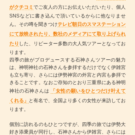
がクチコミ
でご友人の方にお伝えいただいたり、個人
SNSなどに書き込んで頂いているからに他なりませ
ん。その噂を聞きつけ
テレビ朝日のスマステーション
にて放映されたり、数社のメディアにて取り上げられ
たり
した、リピーター多数の大人気ツアーとなってお
ります。
四季の旅がプロデュースする石神さんツアーの魅力
は、神明神社の石神さんを参拝するだけでなく伊雑宮
も立ち寄り、さらには伊勢神宮の外宮と内宮も参拝で
きることです。なおご存知のとおり三重県にある神明
神社の石神さんは
「女性の願いをひとつだけ叶えて
くれる」
と有名で、全国より多くの女性が来訪してお
ります。
個別に訪れるのもひとつですが、四季の旅では伊勢大
好き添乗員が同行し、石神さんから伊雑宮、さらには