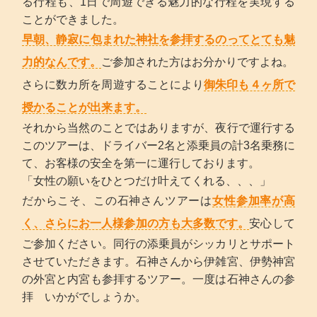
る行程も、1日で周遊できる魅力的な行程を実現する
ことができました。
早朝、静寂に包まれた神社を参拝するのってとても魅
力的なんです。
ご参加された方はお分かりですよね。
さらに数カ所を周遊することにより
御朱印も４ヶ所で
授かることが出来ます。
それから当然のことではありますが、夜行で運行する
このツアーは、ドライバー2名と添乗員の計3名乗務に
て、お客様の安全を第一に運行しております。
「女性の願いをひとつだけ叶えてくれる、、、」
だからこそ、この石神さんツアーは
女性参加率が高
く、さらにお一人様参加の方も大多数です。
安心して
ご参加ください。同行の添乗員がシッカリとサポート
させていただきます。石神さんから伊雑宮、伊勢神宮
の外宮と内宮も参拝するツアー。一度は石神さんの参
拝 いかがでしょうか。