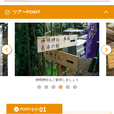
ツアーPOINT
主祭神は天照皇大神
01
その
POINT